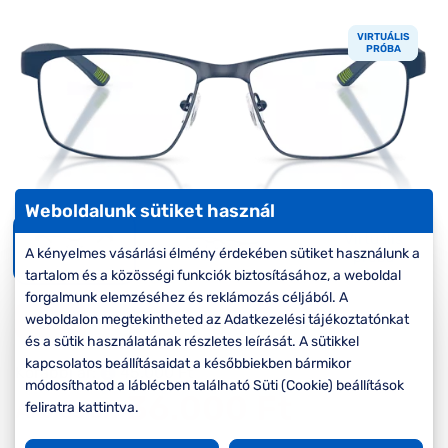
Komplett 20%
Blog
á
minden
VIRTUÁLIS
G
szemüvegekre
zletek
PRÓBA
k
Seen Belépőár
T
ajánlat
c
Weboldalunk sütiket használ
Virtuális
A kényelmes vásárlási élmény érdekében sütiket használunk a
próba
tartalom és a közösségi funkciók biztosításához, a weboldal
forgalmunk elemzéséhez és reklámozás céljából. A
-20%
weboldalon megtekintheted az Adatkezelési tájékoztatónkat
és a sütik használatának részletes leírását. A sütikkel
kapcsolatos beállításaidat a későbbiekben bármikor
Korábbi ár:
45.000 Ft
módosíthatod a láblécben található Süti (Cookie) beállítások
36.000 Ft
Akciós ár:
feliratra kattintva.