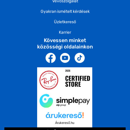
Vevőszolgálat
Gyakran ismételt kérdések
Üzletkereső
Karrier
Kövessen minket
közösségi oldalainkon
Árukereső.hu