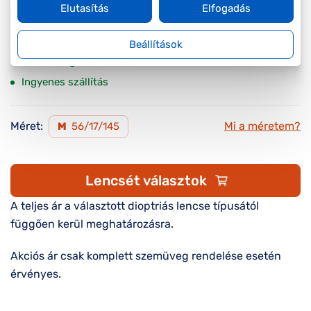
Elutasítás
Elfogadás
A feltűntetett ár a szemüvegkeretre vonatkozik.
Készleten
Beállítások
Online megvásárolható
Ingyenes szállítás
Méret:
Mi a méretem?
M
56/17/145
Lencsét választok
A teljes ár a választott dioptriás lencse típusától
függően kerül meghatározásra.
Akciós ár csak komplett szemüveg rendelése esetén
érvényes.