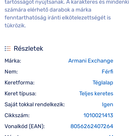
tartósságot nyújtsanak. A karakteres és mindenki
számára elérhető darabok a márka
fenntarthatóság iránti elkötelezettségét is
tükrözik.
Részletek
Márka:
Armani Exchange
Nem:
Férfi
Keretforma:
Téglalap
Keret típusa:
Teljes keretes
Saját tokkal rendelkezik:
Igen
Cikkszám:
1010021413
Vonalkód (EAN):
8056262407264