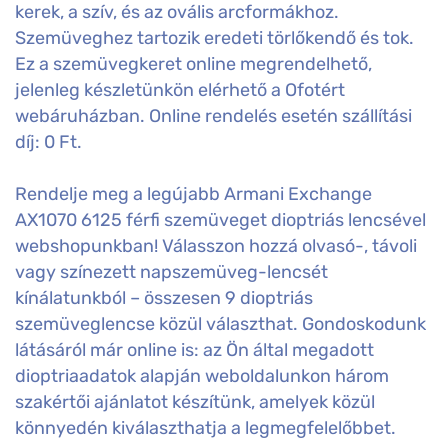
kerek, a szív, és az ovális arcformákhoz.
Szemüveghez tartozik eredeti törlőkendő és tok.
Ez a szemüvegkeret online megrendelhető,
jelenleg készletünkön elérhető a Ofotért
webáruházban. Online rendelés esetén szállítási
díj: 0 Ft.
Rendelje meg a legújabb Armani Exchange
AX1070 6125 férfi szemüveget dioptriás lencsével
webshopunkban! Válasszon hozzá olvasó-, távoli
vagy színezett napszemüveg-lencsét
kínálatunkból – összesen 9 dioptriás
szemüveglencse közül választhat. Gondoskodunk
látásáról már online is: az Ön által megadott
dioptriaadatok alapján weboldalunkon három
szakértői ajánlatot készítünk, amelyek közül
könnyedén kiválaszthatja a legmegfelelőbbet.