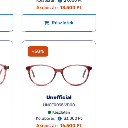
Korábbi ár:
27.000 Ft
Akciós ár:
13.500 Ft
Részletek
-50%
Unofficial
UNOF0095 VD00
Készleten
Korábbi ár:
33.000 Ft
Akciós ár:
16.500 Ft