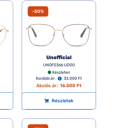
-50%
Unofficial
UNOF0366 UD00
Készleten
Korábbi ár:
33.000 Ft
Akciós ár:
16.500 Ft
Részletek