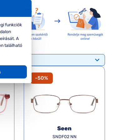
gi funkciók
ldalon
eírását. A
en található
s
-50%
Seen
SNDF02 NN