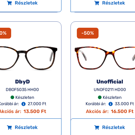
Részletek
Részletek
50%
-50%
DbyD
Unofficial
DBOF5035 HH00
UNOF0211 HD00
Készleten
Készleten
Korábbi ár:
27.000 Ft
Korábbi ár:
33.000 Ft
Akciós ár:
13.500 Ft
Akciós ár:
16.500 Ft
Részletek
Részletek