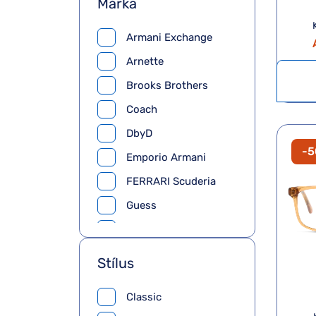
Márka
Armani Exchange
Arnette
Brooks Brothers
Coach
DbyD
-
Emporio Armani
FERRARI Scuderia
Guess
Jimmy Choo
Michael Kors
Stílus
Oakely
Classic
Pierre Cardin