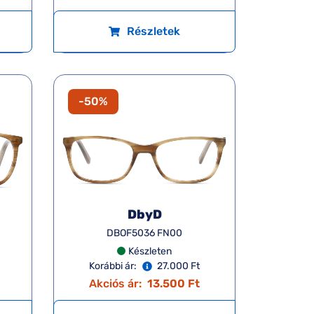
Részletek
-50%
DbyD
DBOF5036 FN00
Készleten
Korábbi ár:
27.000 Ft
Akciós ár:
13.500 Ft