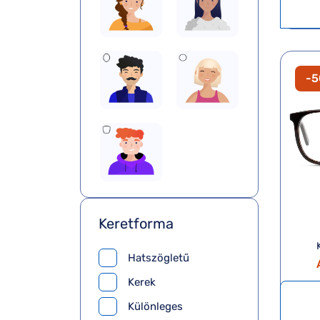
-
Keretforma
Hatszögletű
Kerek
Különleges