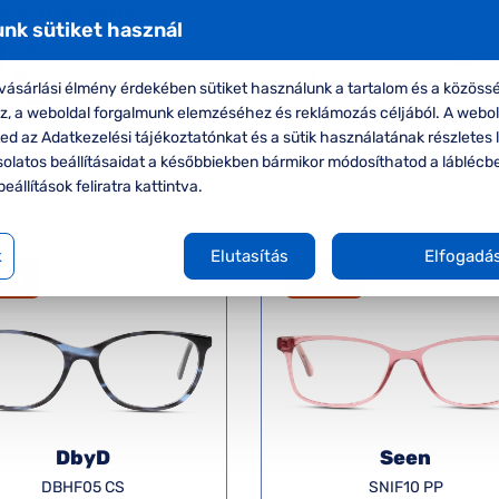
nk sütiket használ
ásárlási élmény érdekében sütiket használunk a tartalom és a közössé
oz, a weboldal forgalmunk elemzéséhez és reklámozás céljából. A webo
d az Adatkezelési tájékoztatónkat és a sütik használatának részletes l
solatos beállításaidat a későbbiekben bármikor módosíthatod a láblécb
Rendezés
beállítások feliratra kattintva.
k
Elutasítás
Elfogadá
50%
-50%
DbyD
Seen
DBHF05 CS
SNIF10 PP