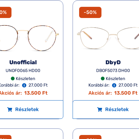
50%
-50%
Unofficial
DbyD
UNOF0065 HD00
DBOF5073 DH00
Készleten
Készleten
Korábbi ár:
27.000 Ft
Korábbi ár:
27.000 Ft
Akciós ár:
13.500 Ft
Akciós ár:
13.500 Ft
Részletek
Részletek