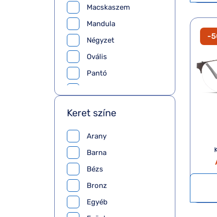
Macskaszem
Mandula
-
Négyzet
Ovális
Pantó
Pilóta
Téglalap
Keret színe
Arany
Barna
Bézs
Bronz
Egyéb