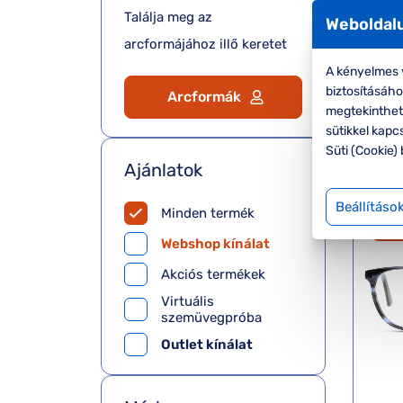
Találja meg az
Weboldalu
arcformájához illő keretet
A kényelmes v
biztosításáh
Arcformák
megtekinthete
sütikkel kapc
Süti (Cookie) 
Ajánlatok
Beállításo
Minden termék
-
Webshop kínálat
Akciós termékek
Virtuális
szemüvegpróba
Outlet kínálat