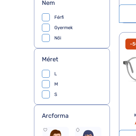
Nem
Férfi
Gyermek
Női
-
Méret
L
M
S
Arcforma