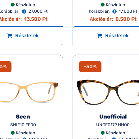
Készleten
Készleten
Korábbi ár:
27.000 Ft
Korábbi ár:
17.000 Ft
Akciós ár:
13.500 Ft
Akciós ár:
8.500 Ft
Részletek
Részletek
50%
-50%
Seen
Unofficial
SNIF10 FF00
UNOF0179 HH00
Készleten
Készleten