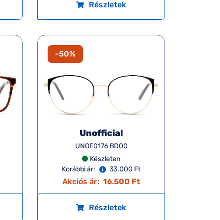
Részletek
-50%
Unofficial
UNOF0176 BD00
Készleten
Korábbi ár:
33.000 Ft
Akciós ár:
16.500 Ft
Részletek