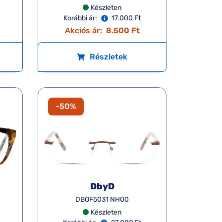
Készleten
Korábbi ár:
17.000 Ft
Akciós ár:
8.500 Ft
Részletek
-50%
DbyD
DBOF5031 NH00
Készleten