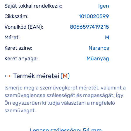
Saját tokkal rendelkezik:
Igen
Cikkszám:
1010020599
Vonalkód (EAN):
8056597419215
Méret:
M
Keret színe:
Narancs
Keret anyaga:
Műanyag
Termék méretei
(
M
)
Ismerje meg a szemüvegkeret méretét, valamint a
szemüveglencse szélességét és magasságát. Így
Ön egyszerűen ki tudja választani a megfelelő
szemüveget.
Lencse szélessége: 54 mm