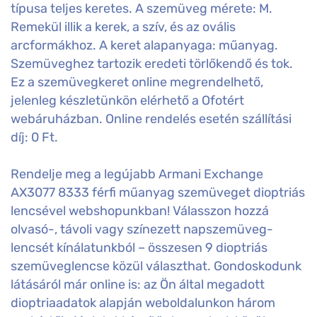
típusa teljes keretes. A szemüveg mérete: M.
Remekül illik a kerek, a szív, és az ovális
arcformákhoz. A keret alapanyaga: műanyag.
Szemüveghez tartozik eredeti törlőkendő és tok.
Ez a szemüvegkeret online megrendelhető,
jelenleg készletünkön elérhető a Ofotért
webáruházban. Online rendelés esetén szállítási
díj: 0 Ft.
Rendelje meg a legújabb Armani Exchange
AX3077 8333 férfi műanyag szemüveget dioptriás
lencsével webshopunkban! Válasszon hozzá
olvasó-, távoli vagy színezett napszemüveg-
lencsét kínálatunkból – összesen 9 dioptriás
szemüveglencse közül választhat. Gondoskodunk
látásáról már online is: az Ön által megadott
dioptriaadatok alapján weboldalunkon három