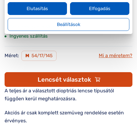
A feltűntetett ár a szemüvegkeretre vonatkozik.
Elutasítás
Elfogadás
Készleten
Beállítások
Online megvásárolható
Ingyenes szállítás
Méret:
Mi a méretem?
M
54/17/145
Lencsét választok
A teljes ár a választott dioptriás lencse típusától
függően kerül meghatározásra.
Akciós ár csak komplett szemüveg rendelése esetén
érvényes.