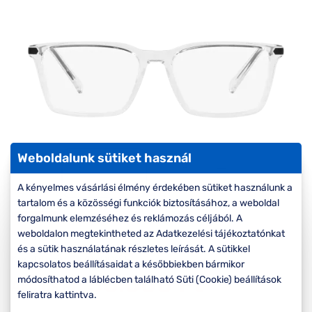
Komplett 20%
Blog
á
minden
G
szemüvegekre
zletek
k
Seen Belépőár
T
ajánlat
c
Weboldalunk sütiket használ
A kényelmes vásárlási élmény érdekében sütiket használunk a
tartalom és a közösségi funkciók biztosításához, a weboldal
forgalmunk elemzéséhez és reklámozás céljából. A
-20%
weboldalon megtekintheted az Adatkezelési tájékoztatónkat
és a sütik használatának részletes leírását. A sütikkel
Korábbi ár:
45.000 Ft
kapcsolatos beállításaidat a későbbiekben bármikor
36.000 Ft
módosíthatod a láblécben található Süti (Cookie) beállítások
Akciós ár:
feliratra kattintva.