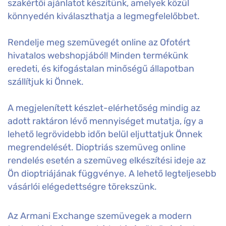
szakértői ajánlatot készítünk, amelyek közül
könnyedén kiválaszthatja a legmegfelelőbbet.
Rendelje meg szemüvegét online az Ofotért
hivatalos webshopjából! Minden termékünk
eredeti, és kifogástalan minőségű állapotban
szállítjuk ki Önnek.
A megjelenített készlet-elérhetőség mindig az
adott raktáron lévő mennyiséget mutatja, így a
lehető legrövidebb időn belül eljuttatjuk Önnek
megrendelését. Dioptriás szemüveg online
rendelés esetén a szemüveg elkészítési ideje az
Ön dioptriájának függvénye. A lehető legteljesebb
vásárlói elégedettségre törekszünk.
Az Armani Exchange szemüvegek a modern