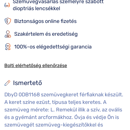
Szemüvegvásárlás személyre szabott
dioptriás lencsékkel
Biztonságos online fizetés
Szakértelem és eredetiség
100%-os elégedettségi garancia
Bolti elérhetőség ellenőrzése
Ismertető
DbyD 0DB1168 szemüvegkeret férfiaknak készült.
A keret színe ezüst, típusa teljes keretes. A
szemüveg mérete: L. Remekül illik a szív, az ovális
és a gyémánt arcformákhoz. Óvja és védje Ön is
szemüvegét szemüveg-kiegészítőkkel és