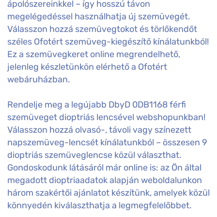
ápolószereinkkel – így hosszú távon
megelégedéssel használhatja új szemüvegét.
Válasszon hozzá szemüvegtokot és törlőkendőt
széles Ofotért szemüveg-kiegészítő kínálatunkból!
Ez a szemüvegkeret online megrendelhető,
jelenleg készletünkön elérhető a Ofotért
webáruházban.
Rendelje meg a legújabb DbyD 0DB1168 férfi
szemüveget dioptriás lencsével webshopunkban!
Válasszon hozzá olvasó-, távoli vagy színezett
napszemüveg-lencsét kínálatunkból – összesen 9
dioptriás szemüveglencse közül választhat.
Gondoskodunk látásáról már online is: az Ön által
megadott dioptriaadatok alapján weboldalunkon
három szakértői ajánlatot készítünk, amelyek közül
könnyedén kiválaszthatja a legmegfelelőbbet.