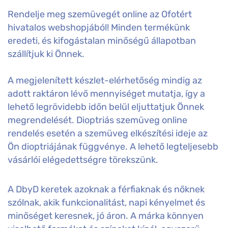
Rendelje meg szemüvegét online az Ofotért
hivatalos webshopjából! Minden termékünk
eredeti, és kifogástalan minőségű állapotban
szállítjuk ki Önnek.
A megjelenített készlet-elérhetőség mindig az
adott raktáron lévő mennyiséget mutatja, így a
lehető legrövidebb időn belül eljuttatjuk Önnek
megrendelését. Dioptriás szemüveg online
rendelés esetén a szemüveg elkészítési ideje az
Ön dioptriájának függvénye. A lehető legteljesebb
vásárlói elégedettségre törekszünk.
A DbyD keretek azoknak a férfiaknak és nőknek
szólnak, akik funkcionalitást, napi kényelmet és
minőséget keresnek, jó áron. A márka könnyen