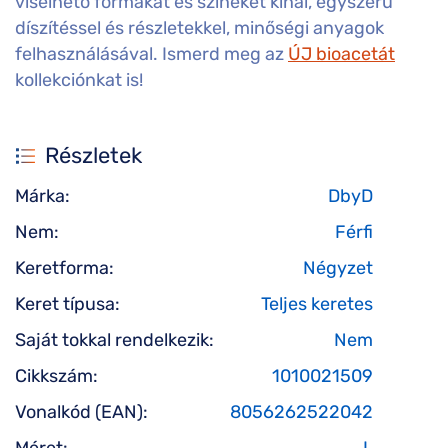
viselhető formákat és színeket kínál, egyszerű
díszítéssel és részletekkel, minőségi anyagok
felhasználásával. Ismerd meg az
ÚJ bioacetát
kollekciónkat is!
Részletek
Márka:
DbyD
Nem:
Férfi
Keretforma:
Négyzet
Keret típusa:
Teljes keretes
Saját tokkal rendelkezik:
Nem
Cikkszám:
1010021509
Vonalkód (EAN):
8056262522042
Méret:
L