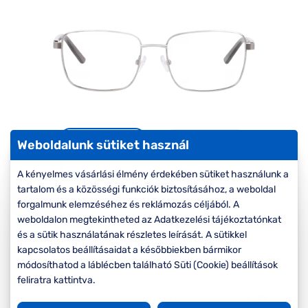
Komplett 20%
Blog
á
minden
G
szemüvegekre
zletek
k
Seen Belépőár
T
ajánlat
c
Weboldalunk sütiket használ
A kényelmes vásárlási élmény érdekében sütiket használunk a
tartalom és a közösségi funkciók biztosításához, a weboldal
-20%
forgalmunk elemzéséhez és reklámozás céljából. A
weboldalon megtekintheted az Adatkezelési tájékoztatónkat
és a sütik használatának részletes leírását. A sütikkel
Korábbi ár:
22.000 Ft
kapcsolatos beállításaidat a későbbiekben bármikor
17.600 Ft
Akciós ár:
módosíthatod a láblécben található Süti (Cookie) beállítások
feliratra kattintva.
A feltűntetett ár a szemüvegkeretre vonatkozik.