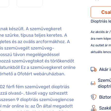
Csa
Dioptriás l
nak készült. A szemüvegkeret
Az akciós ár 
íne szürke, típusa teljes keretes. A
ára nem képez
letes és az ovális arcformákhoz. A
Az outlet ár 
n is szemüvegét szemüveg-
aktuális lencs
y hosszú távon megelégedéssel
hozzá szemüvegtokot és törlőkendőt
latunkból! Ez a szemüvegkeret online
Akár 
lérhető a Ofotért webáruházban.
Szemü
dioptr
2 férfi fém szemüveget dioptriás
á olvasó-, távoli vagy színezett
Bizto
sszesen 9 dioptriás szemüveglencse
 már online is: az Ön által megadott
Szaké