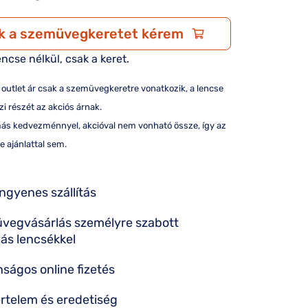
k a szemüvegkeretet kérem
encse nélkül, csak a keret.
/ outlet ár csak a szemüvegkeretre vonatkozik, a lencse
i részét az akciós árnak.
más kedvezménnyel, akcióval nem vonható össze, így az
e ajánlattal sem.
ingyenes szállítás
vegvásárlás személyre szabott
iás lencsékkel
nságos online fizetés
rtelem és eredetiség