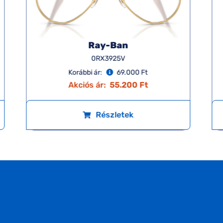
Ray-Ban
0RX3925V
Korábbi ár:
69.000 Ft
Akciós ár:
55.200 Ft
Részletek