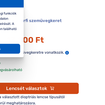
gi funkciók
ldalon
148 002 férfi szemüvegkeret
eírását. A
en található
27.000 Ft
13.500 Ft
ár:
s
tett ár a szemüvegkeretre vonatkozik.
n
egvásárolható
Lencsét választok
 a választott dioptriás lencse típusától
rül meghatározásra.