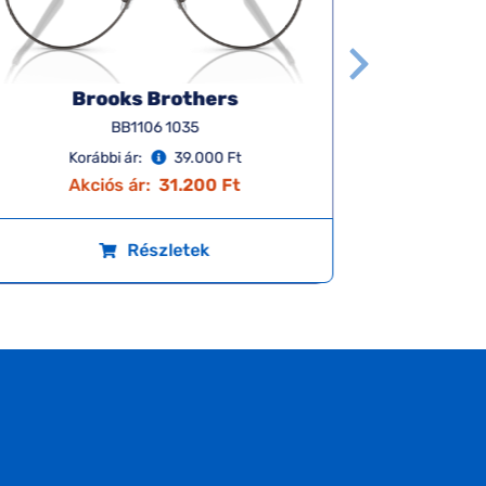
Brooks Brothers
BB1106 1035
Korábbi ár:
39.000 Ft
K
Akciós ár:
31.200 Ft
A
Részletek