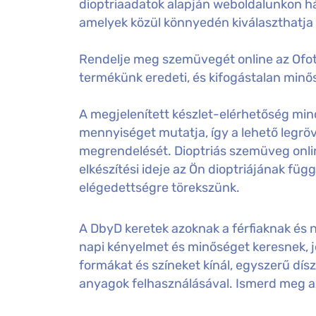
dioptriaadatok alapján weboldalunkon há
amelyek közül könnyedén kiválaszthatja
Rendelje meg szemüvegét online az Ofot
termékünk eredeti, és kifogástalan minős
A megjelenített készlet-elérhetőség mind
mennyiséget mutatja, így a lehető legröv
megrendelését. Dioptriás szemüveg onl
elkészítési ideje az Ön dioptriájának füg
elégedettségre törekszünk.
A DbyD keretek azoknak a férfiaknak és n
napi kényelmet és minőséget keresnek, j
formákat és színeket kínál, egyszerű dísz
anyagok felhasználásával. Ismerd meg 