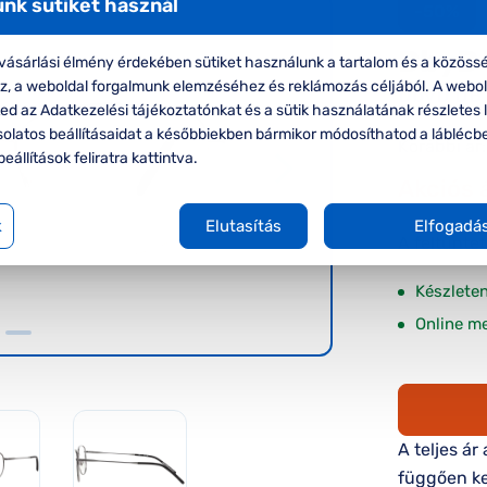
nk sütiket használ
-50%
DbyD
ásárlási élmény érdekében sütiket használunk a tartalom és a közössé
oz, a weboldal forgalmunk elemzéséhez és reklámozás céljából. A webo
DbyD DB1
d az Adatkezelési tájékoztatónkat és a sütik használatának részletes l
solatos beállításaidat a későbbiekben bármikor módosíthatod a láblécb
Korábbi ár:
beállítások feliratra kattintva.
Akciós 
k
Elutasítás
Elfogadá
A feltűnte
Készlete
Online m
A teljes ár
függően ke