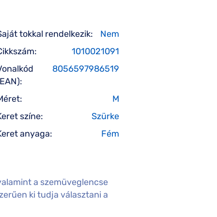
Saját tokkal rendelkezik:
Nem
Cikkszám:
1010021091
Vonalkód
8056597986519
(EAN):
Méret:
M
Keret színe:
Szürke
Keret anyaga:
Fém
valamint a szemüveglencse
erűen ki tudja választani a