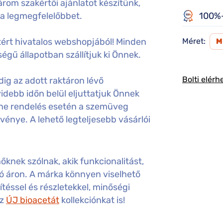
rom szakértői ajánlatot készítünk,
 a legmegfelelőbbet.
100%-
ért hivatalos webshopjából! Minden
Méret:
égű állapotban szállítjuk ki Önnek.
Bolti elérh
ig az adott raktáron lévő
idebb időn belül eljuttatjuk Önnek
ine rendelés esetén a szemüveg
gvénye. A lehető legteljesebb vásárlói
őknek szólnak, akik funkcionalitást,
ó áron. A márka könnyen viselhető
ítéssel és részletekkel, minőségi
az
ÚJ bioacetát
kollekciónkat is!