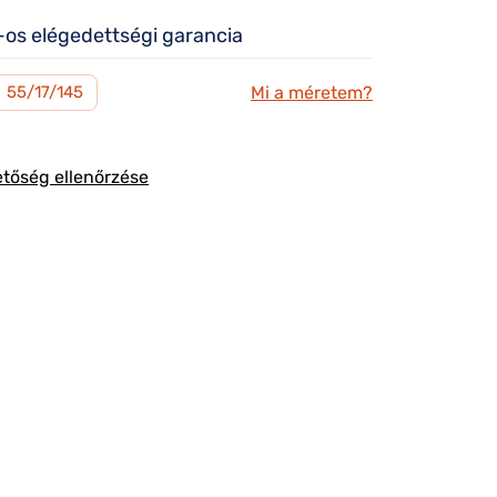
os elégedettségi garancia
Mi a méretem?
M
55/17/145
etőség ellenőrzése