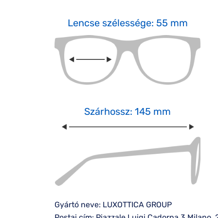
Lencse szélessége: 55 mm
Szárhossz: 145 mm
Gyártó neve: LUXOTTICA GROUP
Postai cím: Piazzale Luigi Cadorna 3 Milano, 