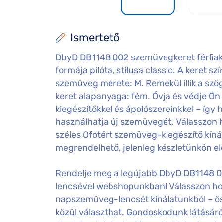
Ismertető
DbyD DB1148 002 szemüvegkeret férfiak
formája pilóta, stílusa classic. A keret sz
szemüveg mérete: M. Remekül illik a szög
keret alapanyaga: fém. Óvja és védje Ö
kiegészítőkkel és ápolószereinkkel – íg
használhatja új szemüvegét. Válasszon 
széles Ofotért szemüveg-kiegészítő kíná
megrendelhető, jelenleg készletünkön e
Rendelje meg a legújabb DbyD DB1148 00
lencsével webshopunkban! Válasszon hozz
napszemüveg-lencsét kínálatunkból – ö
közül választhat. Gondoskodunk látásáról