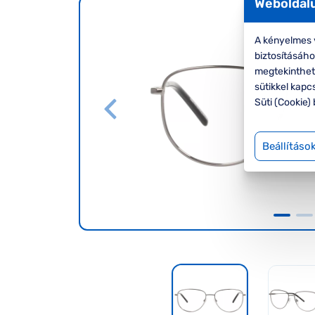
Weboldalu
A kényelmes v
biztosításáh
megtekinthete
sütikkel kapc
Süti (Cookie) 
Beállításo