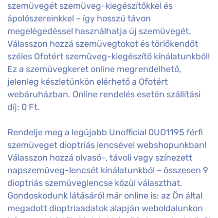
szemüvegét szemüveg-kiegészítőkkel és
ápolószereinkkel – így hosszú távon
megelégedéssel használhatja új szemüvegét.
Válasszon hozzá szemüvegtokot és törlőkendőt
széles Ofotért szemüveg-kiegészítő kínálatunkból!
Ez a szemüvegkeret online megrendelhető,
jelenleg készletünkön elérhető a Ofotért
webáruházban. Online rendelés esetén szállítási
díj: 0 Ft.
Rendelje meg a legújabb Unofficial 0UO1195 férfi
szemüveget dioptriás lencsével webshopunkban!
Válasszon hozzá olvasó-, távoli vagy színezett
napszemüveg-lencsét kínálatunkból – összesen 9
dioptriás szemüveglencse közül választhat.
Gondoskodunk látásáról már online is: az Ön által
megadott dioptriaadatok alapján weboldalunkon