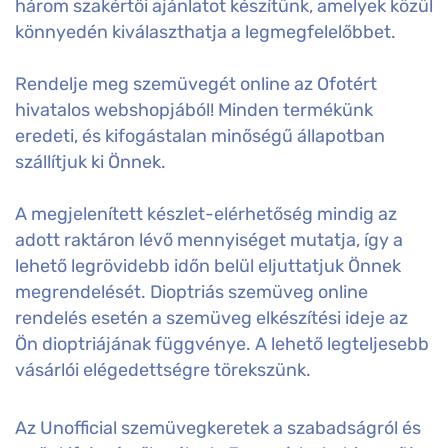
három szakértői ajánlatot készítünk, amelyek közül
könnyedén kiválaszthatja a legmegfelelőbbet.
Rendelje meg szemüvegét online az Ofotért
hivatalos webshopjából! Minden termékünk
eredeti, és kifogástalan minőségű állapotban
szállítjuk ki Önnek.
A megjelenített készlet-elérhetőség mindig az
adott raktáron lévő mennyiséget mutatja, így a
lehető legrövidebb időn belül eljuttatjuk Önnek
megrendelését. Dioptriás szemüveg online
rendelés esetén a szemüveg elkészítési ideje az
Ön dioptriájának függvénye. A lehető legteljesebb
vásárlói elégedettségre törekszünk.
Az Unofficial szemüvegkeretek a szabadságról és