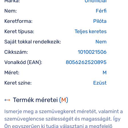
Márka:
Unofficial
Nem:
Férfi
Keretforma:
Pilóta
Keret típusa:
Teljes keretes
Saját tokkal rendelkezik:
Nem
Cikkszám:
1010021506
Vonalkód (EAN):
8056262520895
Méret:
M
Keret színe:
Ezüst
Termék méretei
(
M
)
Ismerje meg a szemüvegkeret méretét, valamint a
szemüveglencse szélességét és magasságát. Így
Ön egyszerűen ki tudja választani a megfelelő