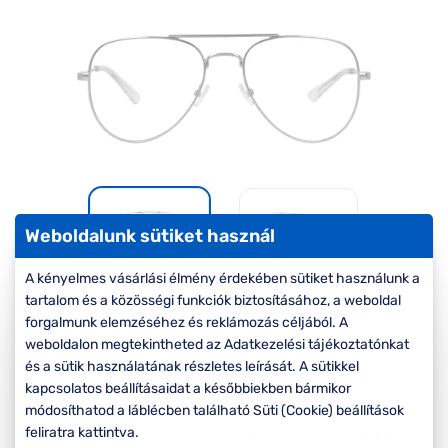
Komplett 20%
Blog
á
minden
G
szemüvegekre
zletek
k
Seen Belépőár
T
ajánlat
c
Weboldalunk sütiket használ
A kényelmes vásárlási élmény érdekében sütiket használunk a
-20%
tartalom és a közösségi funkciók biztosításához, a weboldal
forgalmunk elemzéséhez és reklámozás céljából. A
weboldalon megtekintheted az Adatkezelési tájékoztatónkat
Korábbi ár:
33.000 Ft
és a sütik használatának részletes leírását. A sütikkel
26.400 Ft
Akciós ár:
kapcsolatos beállításaidat a későbbiekben bármikor
módosíthatod a láblécben található Süti (Cookie) beállítások
feliratra kattintva.
A feltűntetett ár a szemüvegkeretre vonatkozik.