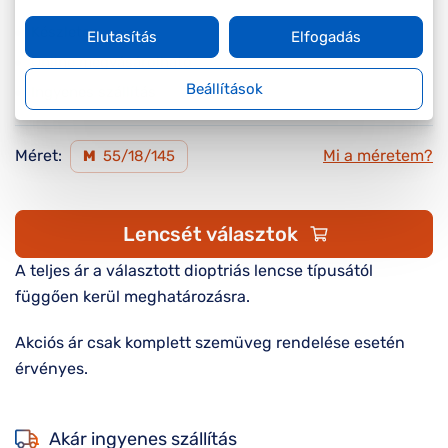
Készleten
Elutasítás
Elfogadás
Online megvásárolható
Beállítások
Ingyenes szállítás
Méret:
Mi a méretem?
M
55/18/145
Lencsét választok
A teljes ár a választott dioptriás lencse típusától
függően kerül meghatározásra.
Akciós ár csak komplett szemüveg rendelése esetén
érvényes.
Akár ingyenes szállítás