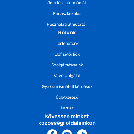
Jótállási információk
Panaszkezelés
Használati útmutatók
Rólunk
Történetünk
Előfizetői fiók
Szolgáltatásaink
Vevőszolgálat
Gyakran ismételt kérdések
Üzletkereső
Karrier
Kövessen minket
közösségi oldalainkon