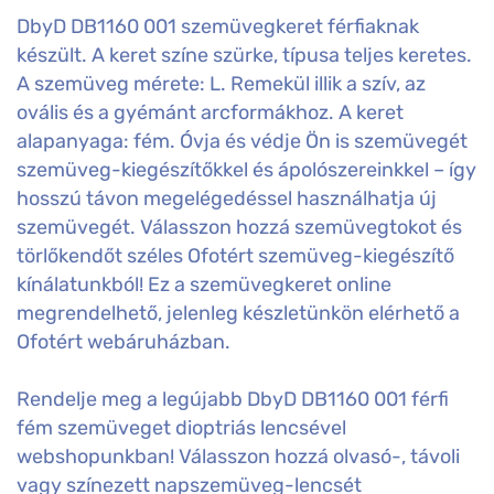
DbyD DB1160 001 szemüvegkeret férfiaknak
készült. A keret színe szürke, típusa teljes keretes.
A szemüveg mérete: L. Remekül illik a szív, az
ovális és a gyémánt arcformákhoz. A keret
alapanyaga: fém. Óvja és védje Ön is szemüvegét
szemüveg-kiegészítőkkel és ápolószereinkkel – így
hosszú távon megelégedéssel használhatja új
szemüvegét. Válasszon hozzá szemüvegtokot és
törlőkendőt széles Ofotért szemüveg-kiegészítő
kínálatunkból! Ez a szemüvegkeret online
megrendelhető, jelenleg készletünkön elérhető a
Ofotért webáruházban.
Rendelje meg a legújabb DbyD DB1160 001 férfi
fém szemüveget dioptriás lencsével
webshopunkban! Válasszon hozzá olvasó-, távoli
vagy színezett napszemüveg-lencsét