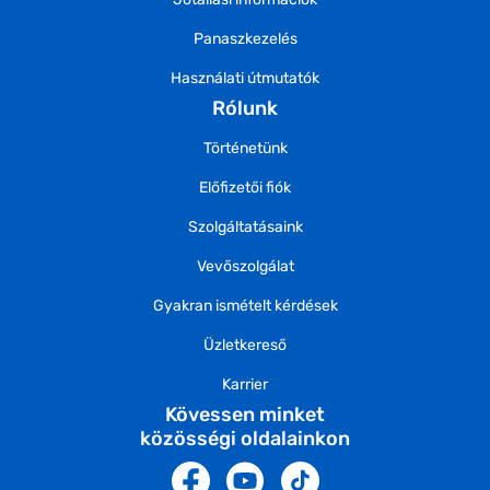
Panaszkezelés
Használati útmutatók
Rólunk
Történetünk
Előfizetői fiók
Szolgáltatásaink
Vevőszolgálat
Gyakran ismételt kérdések
Üzletkereső
Karrier
Kövessen minket
közösségi oldalainkon