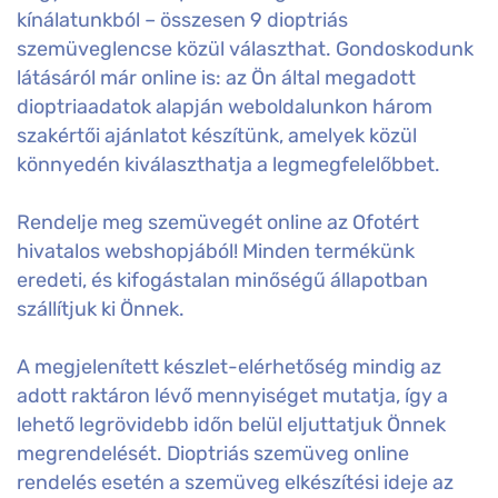
kínálatunkból – összesen 9 dioptriás
szemüveglencse közül választhat. Gondoskodunk
látásáról már online is: az Ön által megadott
dioptriaadatok alapján weboldalunkon három
szakértői ajánlatot készítünk, amelyek közül
könnyedén kiválaszthatja a legmegfelelőbbet.
Rendelje meg szemüvegét online az Ofotért
hivatalos webshopjából! Minden termékünk
eredeti, és kifogástalan minőségű állapotban
szállítjuk ki Önnek.
A megjelenített készlet-elérhetőség mindig az
adott raktáron lévő mennyiséget mutatja, így a
lehető legrövidebb időn belül eljuttatjuk Önnek
megrendelését. Dioptriás szemüveg online
rendelés esetén a szemüveg elkészítési ideje az