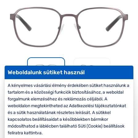
Komplett 20%
Blog
á
minden
G
szemüvegekre
zletek
k
Seen Belépőár
T
ajánlat
c
Weboldalunk sütiket használ
A kényelmes vásárlási élmény érdekében sütiket használunk a
-30%
tartalom és a közösségi funkciók biztosításához, a weboldal
forgalmunk elemzéséhez és reklámozás céljából. A
weboldalon megtekintheted az Adatkezelési tájékoztatónkat
Korábbi ár:
22.000 Ft
és a sütik használatának részletes leírását. A sütikkel
15.400 Ft
Akciós ár:
kapcsolatos beállításaidat a későbbiekben bármikor
módosíthatod a láblécben található Süti (Cookie) beállítások
feliratra kattintva.
A feltűntetett ár a szemüvegkeretre vonatkozik.