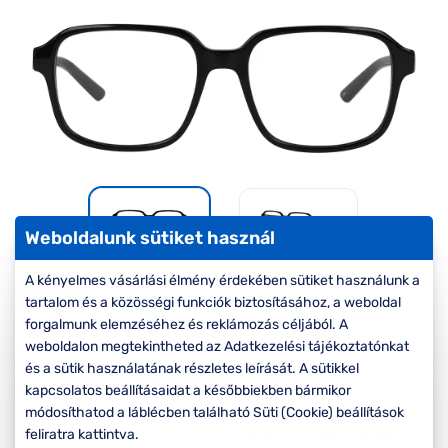
Komplett 20%
Blog
á
minden
G
szemüvegekre
zletek
k
Seen Belépőár
T
ajánlat
c
Weboldalunk sütiket használ
A kényelmes vásárlási élmény érdekében sütiket használunk a
-50%
tartalom és a közösségi funkciók biztosításához, a weboldal
forgalmunk elemzéséhez és reklámozás céljából. A
Korábbi ár:
22.000 Ft
weboldalon megtekintheted az Adatkezelési tájékoztatónkat
és a sütik használatának részletes leírását. A sütikkel
11.000 Ft
Akciós ár:
kapcsolatos beállításaidat a későbbiekben bármikor
módosíthatod a láblécben található Süti (Cookie) beállítások
A feltűntetett ár a szemüvegkeretre vonatkozik.
feliratra kattintva.