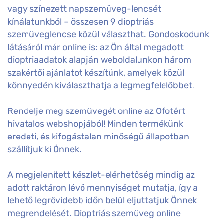
vagy színezett napszemüveg-lencsét
kínálatunkból – összesen 9 dioptriás
szemüveglencse közül választhat. Gondoskodunk
látásáról már online is: az Ön által megadott
dioptriaadatok alapján weboldalunkon három
szakértői ajánlatot készítünk, amelyek közül
könnyedén kiválaszthatja a legmegfelelőbbet.
Rendelje meg szemüvegét online az Ofotért
hivatalos webshopjából! Minden termékünk
eredeti, és kifogástalan minőségű állapotban
szállítjuk ki Önnek.
A megjelenített készlet-elérhetőség mindig az
adott raktáron lévő mennyiséget mutatja, így a
lehető legrövidebb időn belül eljuttatjuk Önnek
megrendelését. Dioptriás szemüveg online