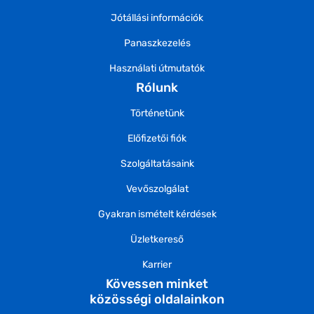
Jótállási információk
Panaszkezelés
Használati útmutatók
Rólunk
Történetünk
Előfizetői fiók
Szolgáltatásaink
Vevőszolgálat
Gyakran ismételt kérdések
Üzletkereső
Karrier
Kövessen minket
közösségi oldalainkon