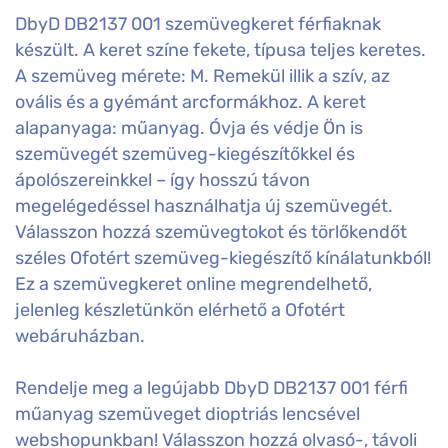
DbyD DB2137 001 szemüvegkeret férfiaknak
készült. A keret színe fekete, típusa teljes keretes.
A szemüveg mérete: M. Remekül illik a szív, az
ovális és a gyémánt arcformákhoz. A keret
alapanyaga: műanyag. Óvja és védje Ön is
szemüvegét szemüveg-kiegészítőkkel és
ápolószereinkkel – így hosszú távon
megelégedéssel használhatja új szemüvegét.
Válasszon hozzá szemüvegtokot és törlőkendőt
széles Ofotért szemüveg-kiegészítő kínálatunkból!
Ez a szemüvegkeret online megrendelhető,
jelenleg készletünkön elérhető a Ofotért
webáruházban.
Rendelje meg a legújabb DbyD DB2137 001 férfi
műanyag szemüveget dioptriás lencsével
webshopunkban! Válasszon hozzá olvasó-, távoli