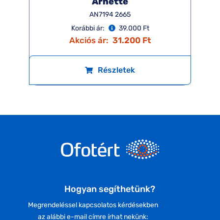
Arnette
AN7194 2665
Korábbi ár:
39.000 Ft
Akciós ár:
31.200 Ft
Részletek
Hogyan segíthetünk?
Megrendeléssel kapcsolatos kérdésekben
az alábbi e-mail címre írhat nekünk: