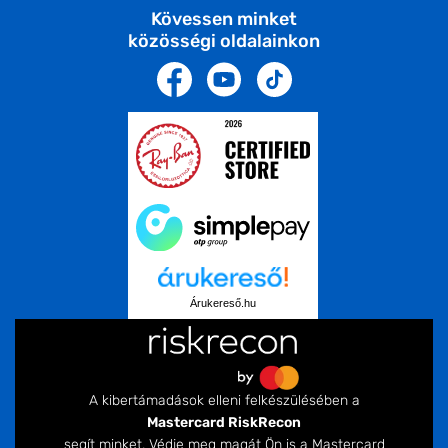
Kövessen minket
közösségi oldalainkon
Árukereső.hu
A kibertámadások elleni felkészülésében a
Mastercard RiskRecon
segít minket. Védje meg magát Ön is a Mastercard