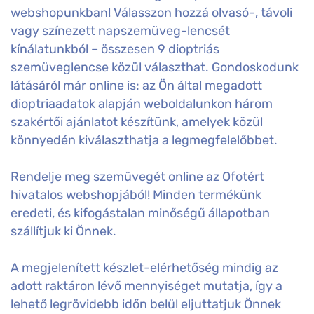
webshopunkban! Válasszon hozzá olvasó-, távoli
vagy színezett napszemüveg-lencsét
kínálatunkból – összesen 9 dioptriás
szemüveglencse közül választhat. Gondoskodunk
látásáról már online is: az Ön által megadott
dioptriaadatok alapján weboldalunkon három
szakértői ajánlatot készítünk, amelyek közül
könnyedén kiválaszthatja a legmegfelelőbbet.
Rendelje meg szemüvegét online az Ofotért
hivatalos webshopjából! Minden termékünk
eredeti, és kifogástalan minőségű állapotban
szállítjuk ki Önnek.
A megjelenített készlet-elérhetőség mindig az
adott raktáron lévő mennyiséget mutatja, így a
lehető legrövidebb időn belül eljuttatjuk Önnek