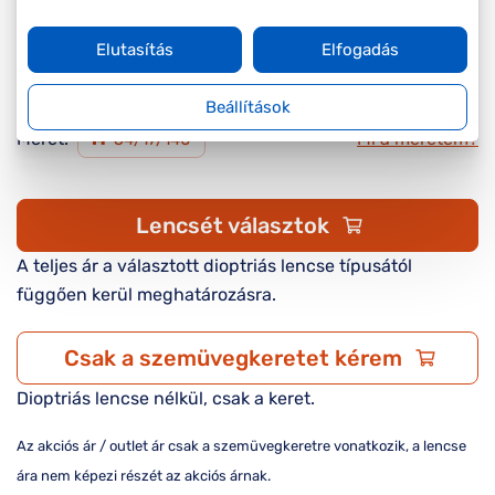
Készleten
Elutasítás
Elfogadás
Online megvásárolható
Beállítások
Méret:
Mi a méretem?
M
54/17/140
Lencsét választok
A teljes ár a választott dioptriás lencse típusától
függően kerül meghatározásra.
Csak a szemüvegkeretet kérem
Dioptriás lencse nélkül, csak a keret.
Az akciós ár / outlet ár csak a szemüvegkeretre vonatkozik, a lencse
ára nem képezi részét az akciós árnak.