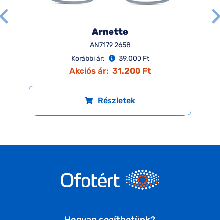
Arnette
AN7179 2658
Korábbi ár:
39.000 Ft
Akciós ár:
31.200 Ft
Részletek
Hogyan segíthetünk?