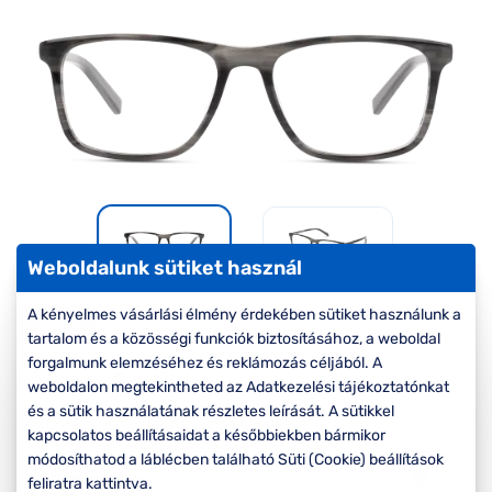
Komplett 20%
Blog
á
minden
G
szemüvegekre
zletek
k
Seen Belépőár
T
ajánlat
c
Weboldalunk sütiket használ
A kényelmes vásárlási élmény érdekében sütiket használunk a
-50%
tartalom és a közösségi funkciók biztosításához, a weboldal
forgalmunk elemzéséhez és reklámozás céljából. A
Korábbi ár:
27.000 Ft
weboldalon megtekintheted az Adatkezelési tájékoztatónkat
13.500 Ft
és a sütik használatának részletes leírását. A sütikkel
Akciós ár:
kapcsolatos beállításaidat a későbbiekben bármikor
módosíthatod a láblécben található Süti (Cookie) beállítások
A feltűntetett ár a szemüvegkeretre vonatkozik.
feliratra kattintva.