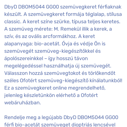
DbyD DBOM5044 GG00 szemüvegkeret férfiaknak
készült. A szemüvegkeret formája téglalap, stílusa
classic. A keret színe szürke, típusa teljes keretes.
A szemüveg mérete: M. Remekül illik a kerek, a
szív, és az ovális arcformákhoz. A keret
alapanyaga: bio-acetát. Óvja és védje Ön is
szemüvegét szemüveg-kiegészítőkkel és
ápolószereinkkel – így hosszú távon
megelégedéssel használhatja új szemüvegét.
Válasszon hozzá szemüvegtokot és törlőkendőt
széles Ofotért szemüveg-kiegészítő kínálatunkból!
Ez a szemüvegkeret online megrendelhető,
jelenleg készletünkön elérhető a Ofotért
webáruházban.
Rendelje meg a legújabb DbyD DBOM5044 GG00
férfi bio-acetát szemüveget dioptriás lencsével