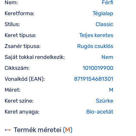
Nem:
Férfi
Keretforma:
Téglalap
Stílus:
Classic
Keret típusa:
Teljes keretes
Zsanér típusa:
Rugós csuklós
Saját tokkal rendelkezik:
Nem
Cikkszám:
1010019900
Vonalkód (EAN):
8719154681301
Méret:
M
Keret színe:
Szürke
Keret anyaga:
Bio-acetát
Termék méretei
(
M
)