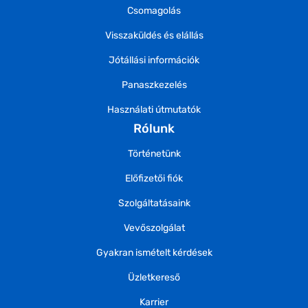
Csomagolás
Visszaküldés és elállás
Jótállási információk
Panaszkezelés
Használati útmutatók
Rólunk
Történetünk
Előfizetői fiók
Szolgáltatásaink
Vevőszolgálat
Gyakran ismételt kérdések
Üzletkereső
Karrier