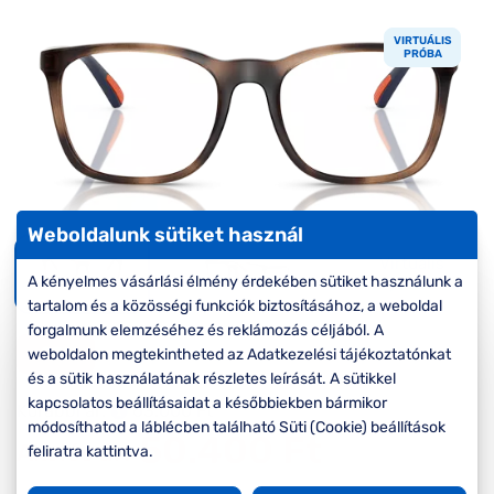
Komplett 20%
Blog
á
minden
VIRTUÁLIS
G
szemüvegekre
zletek
PRÓBA
k
Seen Belépőár
T
ajánlat
c
Weboldalunk sütiket használ
Virtuális
A kényelmes vásárlási élmény érdekében sütiket használunk a
próba
tartalom és a közösségi funkciók biztosításához, a weboldal
forgalmunk elemzéséhez és reklámozás céljából. A
-20%
weboldalon megtekintheted az Adatkezelési tájékoztatónkat
és a sütik használatának részletes leírását. A sütikkel
kapcsolatos beállításaidat a későbbiekben bármikor
Korábbi ár:
63.000 Ft
módosíthatod a láblécben található Süti (Cookie) beállítások
50.400 Ft
Akciós ár:
feliratra kattintva.