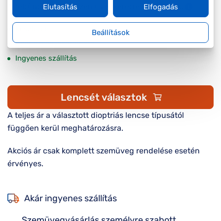
A feltűntetett ár a szemüvegkeretre vonatkozik.
Elutasítás
Elfogadás
Készleten
Beállítások
Online megvásárolható
Ingyenes szállítás
Lencsét választok
A teljes ár a választott dioptriás lencse típusától
függően kerül meghatározásra.
Akciós ár csak komplett szemüveg rendelése esetén
érvényes.
Akár ingyenes szállítás
Szemüvegvásárlás személyre szabott