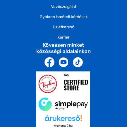
Vevőszolgálat
Gyakran ismételt kérdések
Üzletkereső
Karrier
Kövessen minket
közösségi oldalainkon
Árukereső.hu