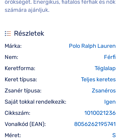
örökségét. Energikus, fiatalos férfiak és nők
számára ajánljuk.
Részletek
Márka:
Polo Ralph Lauren
Nem:
Férfi
Keretforma:
Téglalap
Keret típusa:
Teljes keretes
Zsanér típusa:
Zsanéros
Saját tokkal rendelkezik:
Igen
Cikkszám:
1010021236
Vonalkód (EAN):
8056262195741
Méret:
S