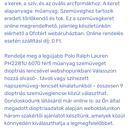
a kerek, a szív, és az ovális arcformákhoz. A keret
alapanyaga: műanyag. Szemüveghez tartozik
eredeti törlőkendő és tok. Ez a szemüvegkeret
online megrendelhető, jelenleg készletünkön
elérhető a Ofotért webáruházban. Online rendelés
esetén szállítási díj: 0 Ft.
Rendelje meg a legújabb Polo Ralph Lauren
PH2281U 6070 férfi műanyag szemüveget
dioptriás lencsével webshopunkban! Válasszon
hozzá olvasó-, távoli vagy színezett
napszemüveg-lencsét kínálatunkból – összesen 9
dioptriás szemüveglencse közül választhat.
Gondoskodunk látásáról már online is: az Ön által
megadott dioptriaadatok alapján weboldalunkon
három szakértői ajánlatot készítünk, amelyek közül
könnyedén kiválaszthatja a legmegfelelőbbet.