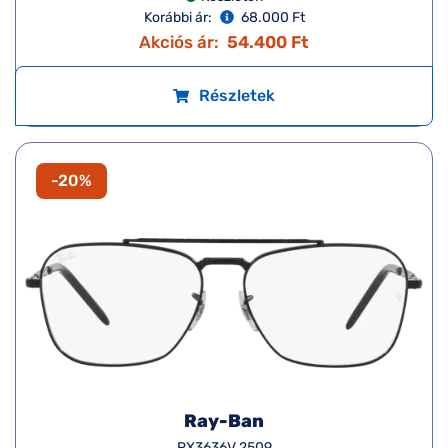
Korábbi ár:
68.000 Ft
Akciós ár:
54.400 Ft
Részletek
-20%
Ray-Ban
RX3636V 2509