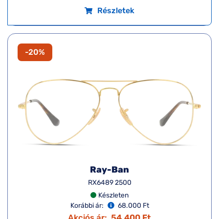
Részletek
-20%
Ray-Ban
RX6489 2500
Készleten
Korábbi ár:
68.000 Ft
Akciós ár:
54.400 Ft