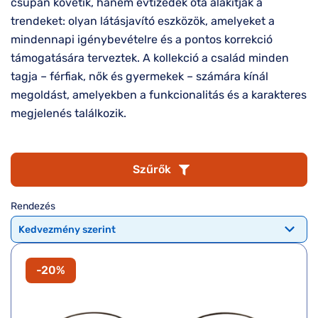
Komplett 20%
Blog
csupán követik, hanem évtizedek óta alakítják a
á
minden
trendeket: olyan látásjavító eszközök, amelyeket a
G
szemüvegekre
zletek
mindennapi igénybevételre és a pontos korrekció
k
támogatására terveztek. A kollekció a család minden
Seen Belépőár
T
ajánlat
tagja – férfiak, nők és gyermekek – számára kínál
c
megoldást, amelyekben a funkcionalitás és a karakteres
megjelenés találkozik.
Szűrők
Rendezés
-20%