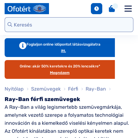
napszemüvegek
Unofficial
DbyD
Ray-Ban
Ralph
Gondoskodjunk
Kontaktlencse
S
Webshop kínálat
Arcfor
Polarizált
szemünkről
e
Seen
Seen
Guess
Tommy
Márkaismertető
napszemüvegek
Hilfiger
Virtuális
Virtuál
Kerettípusok
S
DbyD
Unofficial
Armani
szemüvegpróba
napsz
Virtuális
b
Exchange
Emporio
napszemüvegpróba
Armani
Szemüveg-
kciók
Dioptr
T
Ralph
Foglaljon online időpontot látásvizsgálatra
kiegészítők
napsz
s
itt.
Lauren
Ray-Ban
emüveg
Kategória
Online vásárlás
További
Armani
útmutató
Online: akár 50% keretekre és 20% lencsékre*
zemüveg
Női
márkáink
Exchange
T
Megnézem
l
Férfi
Jimmy Choo
gészítők
Kategória
Nyitólap
Szemüvegek
Férfi
Ray-Ban
M
További
s
aktlencse
Női
Ray-Ban férfi szemüvegek
márkáink
A Ray-Ban a világ legismertebb szemüvegmárkája,
megtekintése
S
Férfi
árkák
d
amelynek vezető szerepe a folyamatos technológiai
Gyermek
e
innováción és a kiemelkedő viselési kényelmen alapul.
áltatások
Kollekciók
Az Ofotért kínálatában szereplő optikai keretek nem
S