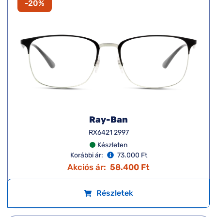
-20%
Ray-Ban
RX6421 2997
Készleten
Korábbi ár:
73.000 Ft
Akciós ár:
58.400 Ft
Részletek