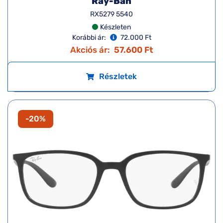
Ray-Ban
RX5279 5540
Készleten
Korábbi ár:
72.000 Ft
Akciós ár:
57.600 Ft
Részletek
-20%