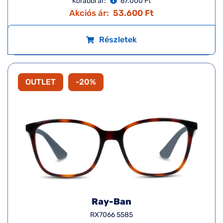
Korábbi ár:
67.000 Ft
Akciós ár:
53.600 Ft
Részletek
OUTLET
-20%
Ray-Ban
RX7066 5585