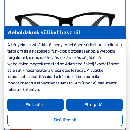
Weboldalunk sütiket használ
A kényelmes vásárlási élmény érdekében sütiket használunk a
tartalom és a közösségi funkciók biztosításához, a weboldal
forgalmunk elemzéséhez és reklámozás céljából. A
Ray-Ban
weboldalon megtekintheted az Adatkezelési tájékoztatónkat
RX7047 5196
és a sütik használatának részletes leírását. A sütikkel
Készleten
kapcsolatos beállításaidat a későbbiekben bármikor
Korábbi ár:
56.000 Ft
módosíthatod a láblécben található Süti (Cookie) beállítások
Akciós ár:
44.800 Ft
feliratra kattintva.
Részletek
Elutasítás
Elfogadás
Beállítások
-20%