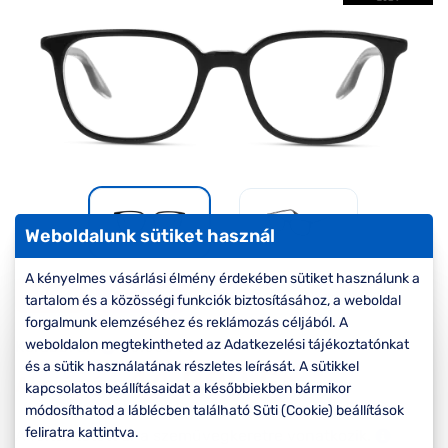
Komplett 20%
Blog
á
minden
G
szemüvegekre
zletek
k
Seen Belépőár
T
ajánlat
c
Weboldalunk sütiket használ
A kényelmes vásárlási élmény érdekében sütiket használunk a
-20%
OUTLET
tartalom és a közösségi funkciók biztosításához, a weboldal
forgalmunk elemzéséhez és reklámozás céljából. A
weboldalon megtekintheted az Adatkezelési tájékoztatónkat
Korábbi ár:
56.000 Ft
és a sütik használatának részletes leírását. A sütikkel
44.800 Ft
Akciós ár:
kapcsolatos beállításaidat a későbbiekben bármikor
módosíthatod a láblécben található Süti (Cookie) beállítások
feliratra kattintva.
A feltűntetett ár a szemüvegkeretre vonatkozik.