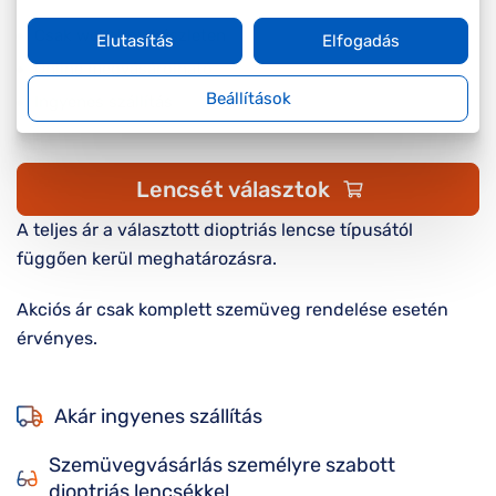
Csak webshop készleten
Elutasítás
Elfogadás
Online megvásárolható
Beállítások
Ingyenes szállítás
Lencsét választok
A teljes ár a választott dioptriás lencse típusától
függően kerül meghatározásra.
Akciós ár csak komplett szemüveg rendelése esetén
érvényes.
Akár ingyenes szállítás
Szemüvegvásárlás személyre szabott
dioptriás lencsékkel