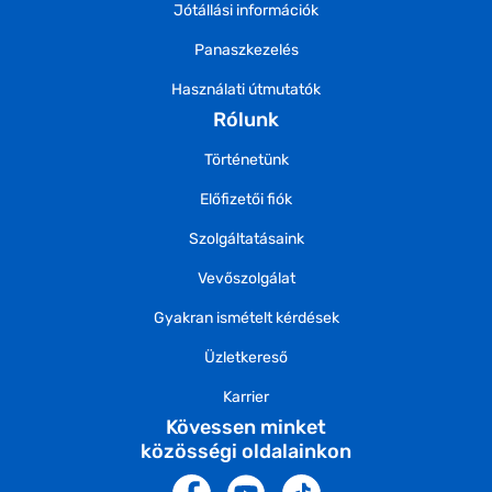
Jótállási információk
Panaszkezelés
Használati útmutatók
Rólunk
Történetünk
Előfizetői fiók
Szolgáltatásaink
Vevőszolgálat
Gyakran ismételt kérdések
Üzletkereső
Karrier
Kövessen minket
közösségi oldalainkon