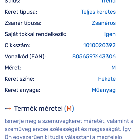
Stílus:
Trend
Keret típusa:
Teljes keretes
Zsanér típusa:
Zsanéros
Saját tokkal rendelkezik:
Igen
Cikkszám:
1010020392
Vonalkód (EAN):
8056597643306
Méret:
M
Keret színe:
Fekete
Keret anyaga:
Műanyag
Termék méretei
(
M
)
Ismerje meg a szemüvegkeret méretét, valamint a
szemüveglencse szélességét és magasságát. Így
Ön egyszerűen ki tudja választani a megfelelő