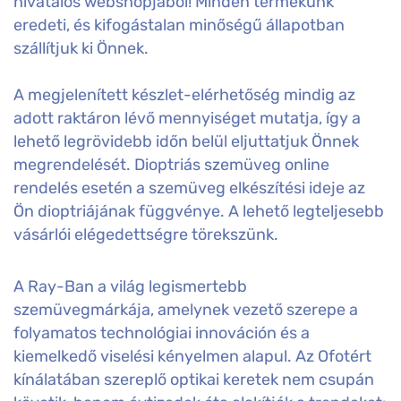
hivatalos webshopjából! Minden termékünk
eredeti, és kifogástalan minőségű állapotban
szállítjuk ki Önnek.
A megjelenített készlet-elérhetőség mindig az
adott raktáron lévő mennyiséget mutatja, így a
lehető legrövidebb időn belül eljuttatjuk Önnek
megrendelését. Dioptriás szemüveg online
rendelés esetén a szemüveg elkészítési ideje az
Ön dioptriájának függvénye. A lehető legteljesebb
vásárlói elégedettségre törekszünk.
A Ray-Ban a világ legismertebb
szemüvegmárkája, amelynek vezető szerepe a
folyamatos technológiai innováción és a
kiemelkedő viselési kényelmen alapul. Az Ofotért
kínálatában szereplő optikai keretek nem csupán