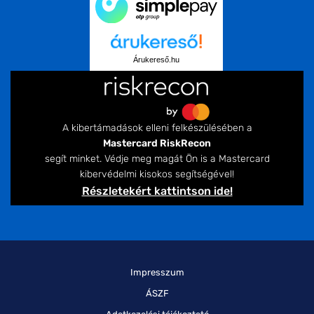
Árukereső.hu
A kibertámadások elleni felkészülésében a
Mastercard RiskRecon
segít minket. Védje meg magát Ön is a Mastercard
kibervédelmi kisokos segítségével!
Részletekért kattintson ide!
Impresszum
ÁSZF