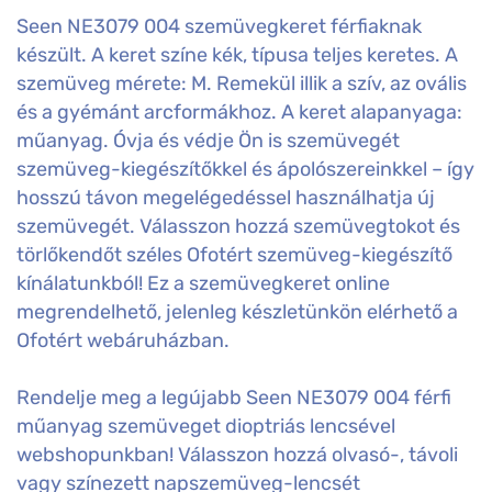
Seen NE3079 004 szemüvegkeret férfiaknak
készült. A keret színe kék, típusa teljes keretes. A
szemüveg mérete: M. Remekül illik a szív, az ovális
és a gyémánt arcformákhoz. A keret alapanyaga:
műanyag. Óvja és védje Ön is szemüvegét
szemüveg-kiegészítőkkel és ápolószereinkkel – így
hosszú távon megelégedéssel használhatja új
szemüvegét. Válasszon hozzá szemüvegtokot és
törlőkendőt széles Ofotért szemüveg-kiegészítő
kínálatunkból! Ez a szemüvegkeret online
megrendelhető, jelenleg készletünkön elérhető a
Ofotért webáruházban.
Rendelje meg a legújabb Seen NE3079 004 férfi
műanyag szemüveget dioptriás lencsével
webshopunkban! Válasszon hozzá olvasó-, távoli
vagy színezett napszemüveg-lencsét