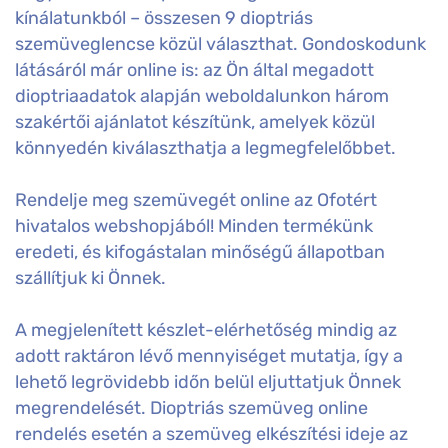
kínálatunkból – összesen 9 dioptriás
szemüveglencse közül választhat. Gondoskodunk
látásáról már online is: az Ön által megadott
dioptriaadatok alapján weboldalunkon három
szakértői ajánlatot készítünk, amelyek közül
könnyedén kiválaszthatja a legmegfelelőbbet.
Rendelje meg szemüvegét online az Ofotért
hivatalos webshopjából! Minden termékünk
eredeti, és kifogástalan minőségű állapotban
szállítjuk ki Önnek.
A megjelenített készlet-elérhetőség mindig az
adott raktáron lévő mennyiséget mutatja, így a
lehető legrövidebb időn belül eljuttatjuk Önnek
megrendelését. Dioptriás szemüveg online
rendelés esetén a szemüveg elkészítési ideje az