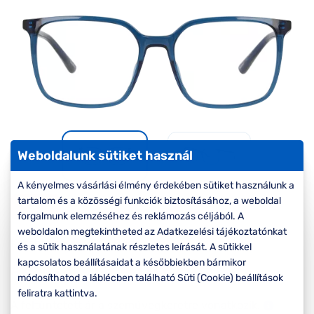
Komplett 20%
Blog
á
minden
G
szemüvegekre
zletek
k
Seen Belépőár
T
ajánlat
c
Weboldalunk sütiket használ
A kényelmes vásárlási élmény érdekében sütiket használunk a
tartalom és a közösségi funkciók biztosításához, a weboldal
-30%
forgalmunk elemzéséhez és reklámozás céljából. A
weboldalon megtekintheted az Adatkezelési tájékoztatónkat
Korábbi ár:
22.000 Ft
és a sütik használatának részletes leírását. A sütikkel
15.400 Ft
kapcsolatos beállításaidat a későbbiekben bármikor
Akciós ár:
módosíthatod a láblécben található Süti (Cookie) beállítások
feliratra kattintva.
A feltűntetett ár a szemüvegkeretre vonatkozik.