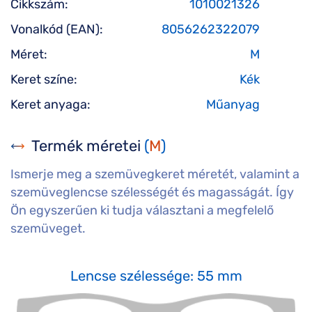
Cikkszám:
1010021326
Vonalkód (EAN):
8056262322079
Méret:
M
Keret színe:
Kék
Keret anyaga:
Műanyag
Termék méretei
(
M
)
Ismerje meg a szemüvegkeret méretét, valamint a
szemüveglencse szélességét és magasságát. Így
Ön egyszerűen ki tudja választani a megfelelő
szemüveget.
Lencse szélessége: 55 mm