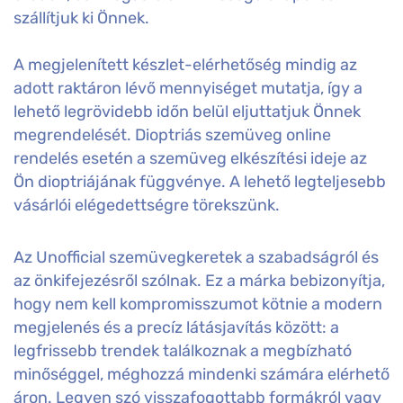
szállítjuk ki Önnek.
A megjelenített készlet-elérhetőség mindig az
adott raktáron lévő mennyiséget mutatja, így a
lehető legrövidebb időn belül eljuttatjuk Önnek
megrendelését. Dioptriás szemüveg online
rendelés esetén a szemüveg elkészítési ideje az
Ön dioptriájának függvénye. A lehető legteljesebb
vásárlói elégedettségre törekszünk.
Az Unofficial szemüvegkeretek a szabadságról és
az önkifejezésről szólnak. Ez a márka bebizonyítja,
hogy nem kell kompromisszumot kötnie a modern
megjelenés és a precíz látásjavítás között: a
legfrissebb trendek találkoznak a megbízható
minőséggel, méghozzá mindenki számára elérhető
áron. Legyen szó visszafogottabb formákról vagy