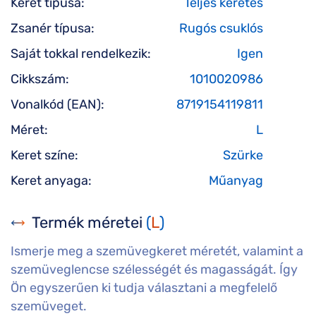
Keret típusa:
Teljes keretes
Zsanér típusa:
Rugós csuklós
Saját tokkal rendelkezik:
Igen
Cikkszám:
1010020986
Vonalkód (EAN):
8719154119811
Méret:
L
Keret színe:
Szürke
Keret anyaga:
Műanyag
Termék méretei
(
L
)
Ismerje meg a szemüvegkeret méretét, valamint a
szemüveglencse szélességét és magasságát. Így
Ön egyszerűen ki tudja választani a megfelelő
szemüveget.