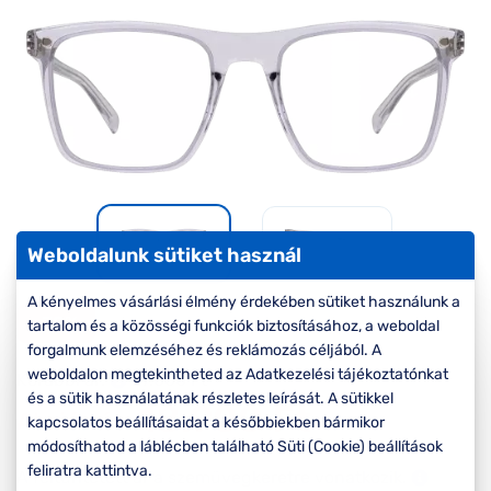
Komplett 20%
Blog
á
minden
G
szemüvegekre
zletek
k
Seen Belépőár
T
ajánlat
c
Weboldalunk sütiket használ
A kényelmes vásárlási élmény érdekében sütiket használunk a
-30%
tartalom és a közösségi funkciók biztosításához, a weboldal
forgalmunk elemzéséhez és reklámozás céljából. A
weboldalon megtekintheted az Adatkezelési tájékoztatónkat
Korábbi ár:
27.000 Ft
és a sütik használatának részletes leírását. A sütikkel
18.900 Ft
Akciós ár:
kapcsolatos beállításaidat a későbbiekben bármikor
módosíthatod a láblécben található Süti (Cookie) beállítások
feliratra kattintva.
A feltűntetett ár a szemüvegkeretre vonatkozik.