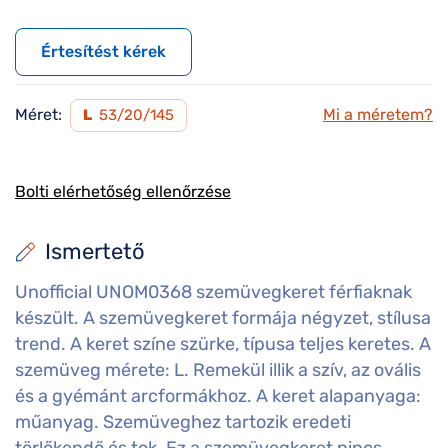
Értesítést kérek
Méret:
Mi a méretem?
L
53/20/145
Bolti elérhetőség ellenőrzése
Ismertető
Unofficial UNOM0368 szemüvegkeret férfiaknak
készült. A szemüvegkeret formája négyzet, stílusa
trend. A keret színe szürke, típusa teljes keretes. A
szemüveg mérete: L. Remekül illik a szív, az ovális
és a gyémánt arcformákhoz. A keret alapanyaga:
műanyag. Szemüveghez tartozik eredeti
törlőkendő és tok. Ez a szemüvegkeret nincs