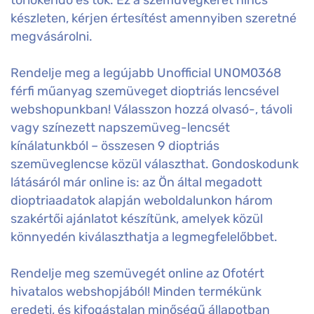
készleten, kérjen értesítést amennyiben szeretné
megvásárolni.
Rendelje meg a legújabb Unofficial UNOM0368
férfi műanyag szemüveget dioptriás lencsével
webshopunkban! Válasszon hozzá olvasó-, távoli
vagy színezett napszemüveg-lencsét
kínálatunkból – összesen 9 dioptriás
szemüveglencse közül választhat. Gondoskodunk
látásáról már online is: az Ön által megadott
dioptriaadatok alapján weboldalunkon három
szakértői ajánlatot készítünk, amelyek közül
könnyedén kiválaszthatja a legmegfelelőbbet.
Rendelje meg szemüvegét online az Ofotért
hivatalos webshopjából! Minden termékünk
eredeti, és kifogástalan minőségű állapotban