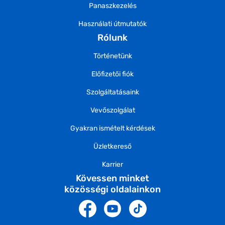
Panaszkezelés
Használati útmutatók
Rólunk
Történetünk
Előfizetői fiók
Szolgáltatásaink
Vevőszolgálat
Gyakran ismételt kérdések
Üzletkereső
Karrier
Kövessen minket
közösségi oldalainkon