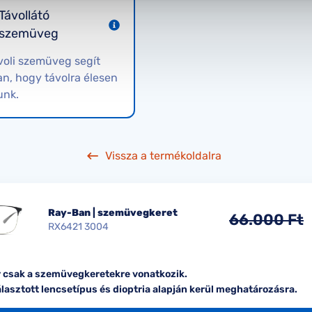
Távollátó
szemüveg
voli szemüveg segít
n, hogy távolra élesen
unk.
Vissza a termékoldalra
Ray-Ban | szemüvegkeret
66.000 Ft
RX6421 3004
ár csak a szemüvegkeretekre vonatkozik.
álasztott lencsetípus és dioptria alapján kerül meghatározásra.