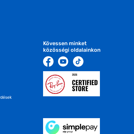
Kövessen minket
közösségi oldalainkon
rdések