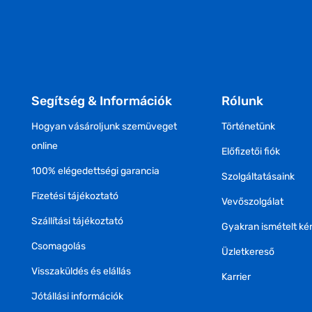
Segítség & Információk
Rólunk
Hogyan vásároljunk szemüveget
Történetünk
online
Előfizetői fiók
100% elégedettségi garancia
Szolgáltatásaink
Fizetési tájékoztató
Vevőszolgálat
Szállítási tájékoztató
Gyakran ismételt ké
Csomagolás
Üzletkereső
Visszaküldés és elállás
Karrier
Jótállási információk