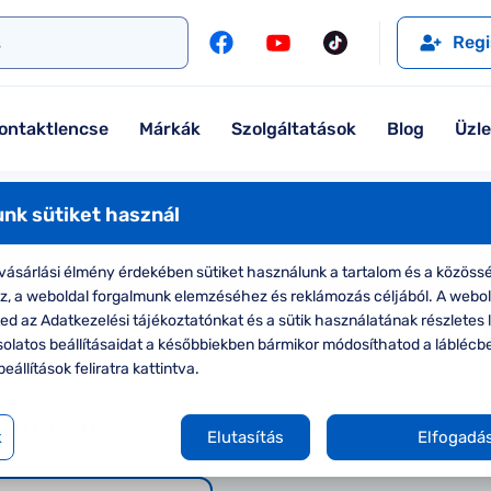
l
Szemüveglencsék
Ralph
Ray-Ban
Regi
Kontaktlencse
Tommy Hilfiger
Guess
l
Márkaismertető
Emporio Armani
Armani Exchange
ontaktlencse
Márkák
Szolgáltatások
Blog
Üzl
Ray-Ban
Ralph Lauren
Armani Exchange
További márkáink
Foglaljon online időpontot látásvizsgálatra
itt.
nk sütiket használ
Jimmy Choo
nline: akár 50% keretekre és 20% lencsékre*
Megnézem
ásárlási élmény érdekében sütiket használunk a tartalom és a közössé
További márkáink megtekintése
oz, a weboldal forgalmunk elemzéséhez és reklámozás céljából. A webo
d az Adatkezelési tájékoztatónkat és a sütik használatának részletes l
Lencse kiválasztása
Összefoglaló
Kollekciók
solatos beállításaidat a későbbiekben bármikor módosíthatod a láblécb
beállítások feliratra kattintva.
Komplett 20% minden szemüvege
 típusát
Seen Belépőár ajánlat
k
Elutasítás
Elfogadá