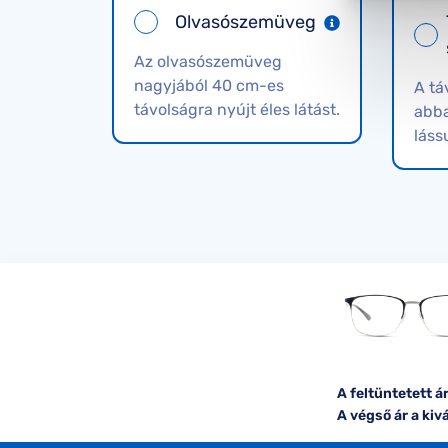
Olvasószemüveg
Az olvasószemüveg
nagyjából 40 cm-es
A tá
távolságra nyújt éles látást.
abba
láss
A feltüntetett 
A végső ár a kiv