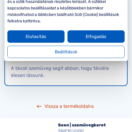
Komplett 20%
Blog
á
és a sütik használatának részletes leírását. A sütikkel
minden
kapcsolatos beállításaidat a későbbiekben bármikor
Olvasószemüveg
G
szemüvegekre
zletek
módosíthatod a láblécben található Süti (Cookie) beállítások
k
feliratra kattintva.
Az olvasószemüveg nagyjából 40 cm-es
Seen Belépőár
T
ajánlat
távolságra nyújt éles látást.
Elutasítás
Elfogadás
c
Beállítások
Távollátó szemüveg
A távoli szemüveg segít abban, hogy távolra
élesen lássunk.
Vissza a termékoldalra
Seen | szemüvegkeret
SNIF10 UU00