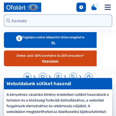
napszemüvegek
Unofficial
DbyD
Ray-Ban
Ralph
Gondoskodjunk
Kontaktlencse
S
Webshop kínálat
Arcfor
Polarizált
szemünkről
e
Seen
Seen
Guess
Tommy
Márkaismertető
napszemüvegek
Hilfiger
Virtuális
Virtuál
Kerettípusok
S
DbyD
Unofficial
Armani
szemüvegpróba
napsz
Virtuális
b
Exchange
Emporio
napszemüvegpróba
Armani
Szemüveg-
kciók
Dioptr
T
Ralph
Foglaljon online időpontot látásvizsgálatra
kiegészítők
napsz
s
itt.
Lauren
Ray-Ban
emüveg
Kategória
Online vásárlás
További
Armani
útmutató
Online: akár 50% keretekre és 20% lencsékre*
zemüveg
Női
márkáink
Exchange
T
Megnézem
l
Férfi
Jimmy Choo
gészítők
Kategória
M
További
s
aktlencse
Női
Weboldalunk sütiket használ
márkáink
megtekintése
S
Férfi
árkák
A kényelmes vásárlási élmény érdekében sütiket használunk a
Kérjük válassza ki a lencse
d
tartalom és a közösségi funkciók biztosításához, a weboldal
Gyermek
e
típusát
áltatások
Kollekciók
forgalmunk elemzéséhez és reklámozás céljából. A
S
weboldalon megtekintheted az Adatkezelési tájékoztatónkat