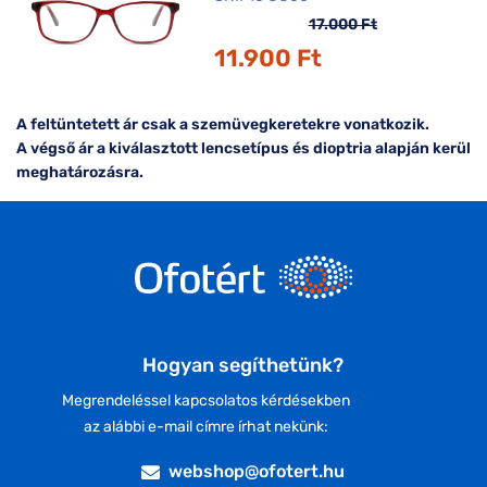
17.000 Ft
11.900 Ft
A feltüntetett ár csak a szemüvegkeretekre vonatkozik.
A végső ár a kiválasztott lencsetípus és dioptria alapján kerül
meghatározásra.
Hogyan segíthetünk?
Megrendeléssel kapcsolatos kérdésekben
az alábbi e-mail címre írhat nekünk:
webshop@ofotert.hu