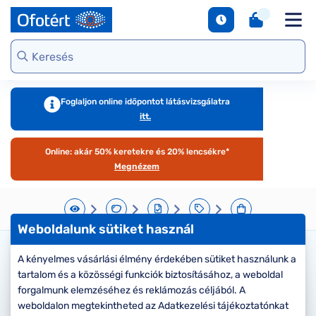
napszemüvegek
Unofficial
DbyD
Ray-Ban
Ralph
Gondoskodjunk
Kontaktlencse
S
Webshop kínálat
Arcfor
Polarizált
szemünkről
e
Seen
Seen
Guess
Tommy
Márkaismertető
napszemüvegek
Hilfiger
Virtuális
Virtuál
Kerettípusok
S
DbyD
Unofficial
Armani
szemüvegpróba
napsz
Virtuális
b
Exchange
Emporio
napszemüvegpróba
Armani
Szemüveg-
kciók
Dioptr
T
Ralph
Foglaljon online időpontot látásvizsgálatra
kiegészítők
napsz
s
itt.
Lauren
Ray-Ban
emüveg
Kategória
Online vásárlás
További
Armani
útmutató
Online: akár 50% keretekre és 20% lencsékre*
zemüveg
Női
márkáink
Exchange
T
Megnézem
l
Férfi
Jimmy Choo
gészítők
Kategória
M
További
s
aktlencse
Női
Weboldalunk sütiket használ
márkáink
megtekintése
S
Férfi
árkák
Kérjük válassza ki a lencse
A kényelmes vásárlási élmény érdekében sütiket használunk a
d
tartalom és a közösségi funkciók biztosításához, a weboldal
Gyermek
e
típusát
áltatások
Kollekciók
forgalmunk elemzéséhez és reklámozás céljából. A
S
weboldalon megtekintheted az Adatkezelési tájékoztatónkat