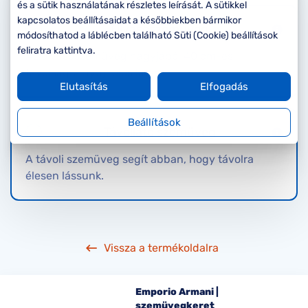
Komplett 20%
Blog
á
és a sütik használatának részletes leírását. A sütikkel
minden
kapcsolatos beállításaidat a későbbiekben bármikor
Olvasószemüveg
G
szemüvegekre
zletek
módosíthatod a láblécben található Süti (Cookie) beállítások
k
feliratra kattintva.
Az olvasószemüveg nagyjából 40 cm-es
Seen Belépőár
T
ajánlat
távolságra nyújt éles látást.
c
Elutasítás
Elfogadás
Beállítások
Távollátó szemüveg
A távoli szemüveg segít abban, hogy távolra
élesen lássunk.
Vissza a termékoldalra
Emporio Armani |
szemüvegkeret