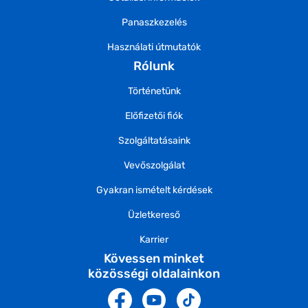
Panaszkezelés
Használati útmutatók
Rólunk
Történetünk
Előfizetői fiók
Szolgáltatásaink
Vevőszolgálat
Gyakran ismételt kérdések
Üzletkereső
Karrier
Kövessen minket
közösségi oldalainkon