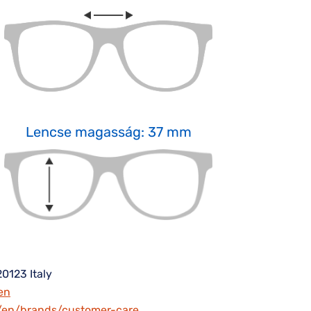
Lencse magasság: 37 mm
20123 Italy
en
m/en/brands/customer-care