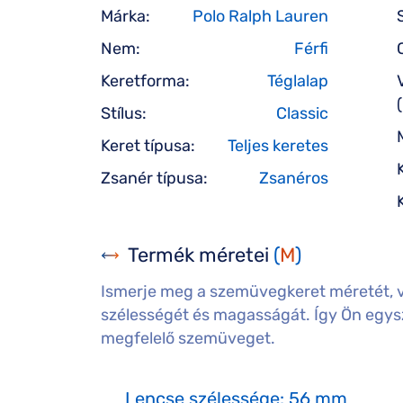
Márka:
Polo Ralph Lauren
Nem:
Férfi
Keretforma:
Téglalap
Stílus:
Classic
Keret típusa:
Teljes keretes
Zsanér típusa:
Zsanéros
Termék méretei
(
M
)
Ismerje meg a szemüvegkeret méretét, 
szélességét és magasságát. Így Ön egysz
megfelelő szemüveget.
Lencse szélessége: 56 mm