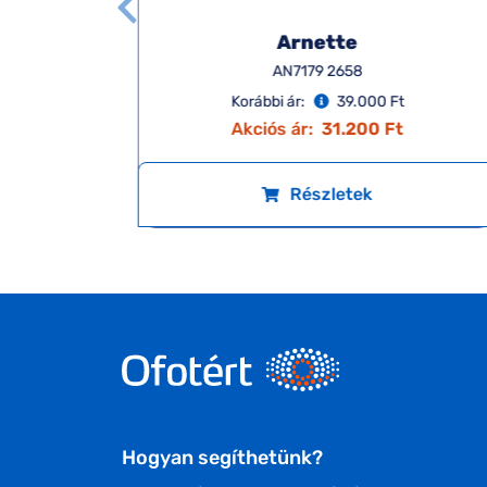
Arnette
AN7179 2658
Korábbi ár:
39.000 Ft
Akciós ár:
31.200 Ft
Részletek
Hogyan segíthetünk?