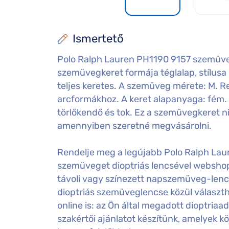
Ismertető
Polo Ralph Lauren PH1190 9157 szemüveg
szemüvegkeret formája téglalap, stílusa c
teljes keretes. A szemüveg mérete: M. Reme
arcformákhoz. A keret alapanyaga: fém.
törlőkendő és tok. Ez a szemüvegkeret ni
amennyiben szeretné megvásárolni.
Rendelje meg a legújabb Polo Ralph Lau
szemüveget dioptriás lencsével websho
távoli vagy színezett napszemüveg-lenc
dioptriás szemüveglencse közül választ
online is: az Ön által megadott dioptri
szakértői ajánlatot készítünk, amelyek k