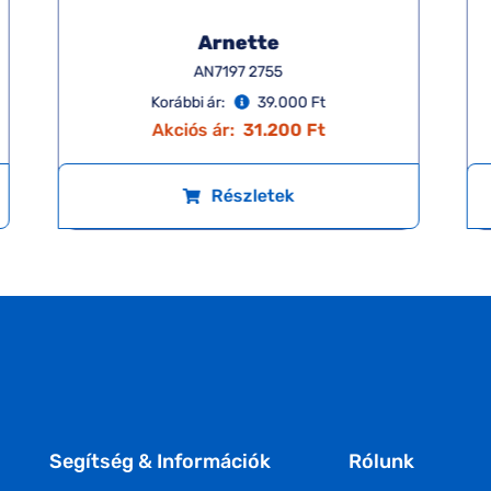
Arnette
AN7197 2755
Korábbi ár:
39.000 Ft
Akciós ár:
31.200 Ft
Részletek
Segítség & Információk
Rólunk