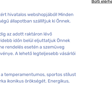
Bolti elérh
ért hivatalos webshopjából! Minden
égű állapotban szállítjuk ki Önnek.
ig az adott raktáron lévő
idebb időn belül eljuttatjuk Önnek
ine rendelés esetén a szemüveg
gvénye. A lehető legteljesebb vásárlói
i a temperamentumos, sportos stílust
rka ikonikus örökségét. Energikus,