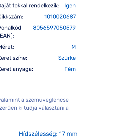
Saját tokkal rendelkezik:
Igen
Cikkszám:
1010020687
Vonalkód
8056597050579
(EAN):
Méret:
M
Keret színe:
Szürke
Keret anyaga:
Fém
valamint a szemüveglencse
erűen ki tudja választani a
Hídszélesség: 17 mm