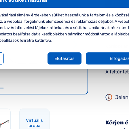
-20%
VIRTUÁLIS
PRÓBA
Polo 
ásárlási élmény érdekében sütiket használunk a tartalom és a közössé
oz, a weboldal forgalmunk elemzéséhez és reklámozás céljából. A webo
Polo Ralp
d az Adatkezelési tájékoztatónkat és a sütik használatának részletes l
szemüve
solatos beállításaidat a későbbiekben bármikor módosíthatod a láblécb
beállítások feliratra kattintva.
Korábbi ár:
Akciós 
k
Elutasítás
Elfogadá
A feltűnte
Jelen
Virtuális
Kérjen é
próba