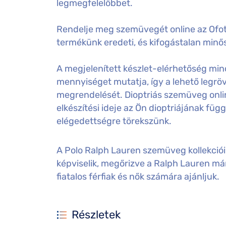
legmegfelelőbbet.
Rendelje meg szemüvegét online az Ofot
termékünk eredeti, és kifogástalan minős
A megjelenített készlet-elérhetőség mind
mennyiséget mutatja, így a lehető legröv
megrendelését. Dioptriás szemüveg onl
elkészítési ideje az Ön dioptriájának füg
elégedettségre törekszünk.
A Polo Ralph Lauren szemüveg kollekció
képviselik, megőrizve a Ralph Lauren má
fiatalos férfiak és nők számára ajánljuk.
Részletek