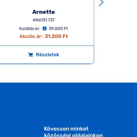
Arnette
AN6131 737
Korábbi ár:
39.000 Ft
K
Akciós ár:
31.200 Ft
A
Részletek
Kövessen minket
közösségi oldalainkon