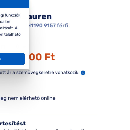
Ralph Lauren
gi funkciók
ldalon
h Lauren PH1190 9157 férfi
eírását. A
gkeret
en található
59.000 Ft
47.200 Ft
ár:
s
tett ár a szemüvegkeretre vonatkozik.
leg nem elérhető online
rtesítést