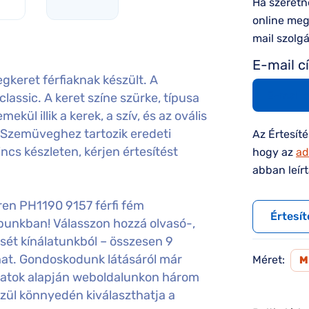
Ha szeretn
online megv
mail szolg
E-mail c
keret férfiaknak készült. A
lassic. A keret színe szürke, típusa
kül illik a kerek, a szív, és az ovális
 Szemüveghez tartozik eredeti
Az Értesít
ncs készleten, kérjen értesítést
hogy az
ad
abban leír
ren PH1190 9157 férfi fém
Értesít
punkban! Válasszon hozzá olvasó-,
sét kínálatunkból – összesen 9
hat. Gondoskodunk látásáról már
Méret:
aadatok alapján weboldalunkon három
özül könnyedén kiválaszthatja a