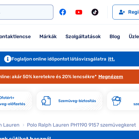
l
Szemüveglencsék
Ralph
Ray-Ban
Regi
Kontaktlencse
Tommy Hilfiger
Guess
l
Márkaismertető
Emporio Armani
Armani Exchange
ontaktlencse
Márkák
Szolgáltatások
Blog
Üzl
Ray-Ban
Ralph Lauren
Armani Exchange
További márkáink
Foglaljon online időpontot látásvizsgálatra
itt.
Jimmy Choo
nline: akár 50% keretekre és 20% lencsékre*
Megnézem
További márkáink megtekintése
Kollekciók
Ofotért+
Szemüveg-biztosítás
eg-előfizetés
sz
Komplett 20% minden szemüvege
Seen Belépőár ajánlat
h Lauren
Polo Ralph Lauren PH1190 9157 szemüvegkeret
nk sütiket használ