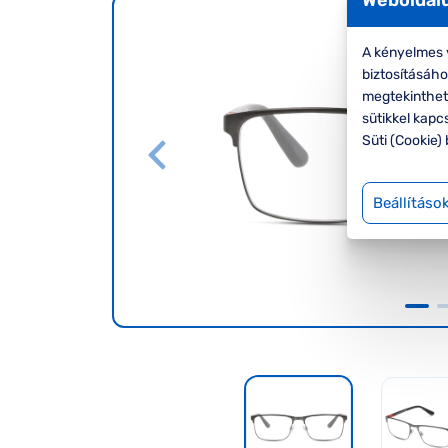
A kényelmes v
biztosításáh
megtekinthete
sütikkel kapc
Süti (Cookie) 
Beállításo