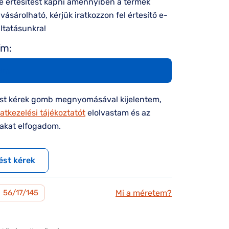
e értesítést kapni amennyiben a termék
ásárolható, kérjük iratkozzon fel értesítő e-
áltatásunkra!
ím:
ést kérek gomb megnyomásával kijelentem,
atkezelési tájékoztatót
elolvastam és az
takat elfogadom.
ést kérek
Mi a méretem?
M
56/17/145