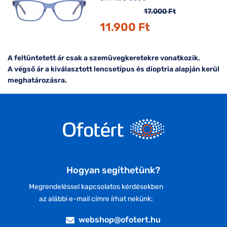
17.000 Ft
11.900 Ft
A feltüntetett ár csak a szemüvegkeretekre vonatkozik.
A végső ár a kiválasztott lencsetípus és dioptria alapján kerül
meghatározásra.
Hogyan segíthetünk?
Megrendeléssel kapcsolatos kérdésekben
az alábbi e-mail címre írhat nekünk:
webshop@ofotert.hu