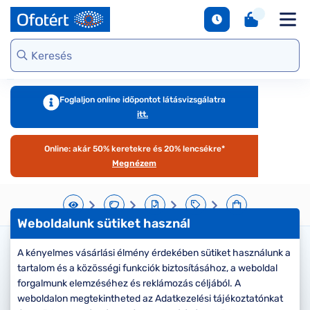
napszemüvegek
Unofficial
DbyD
Ray-Ban
Ralph
Gondoskodjunk
Kontaktlencse
S
Webshop kínálat
Arcfor
Polarizált
szemünkről
e
Seen
Seen
Guess
Tommy
Márkaismertető
napszemüvegek
Hilfiger
Virtuális
Virtuál
Kerettípusok
S
DbyD
Unofficial
Armani
szemüvegpróba
napsz
Virtuális
b
Exchange
Emporio
napszemüvegpróba
Armani
Szemüveg-
kciók
Dioptr
T
Ralph
Foglaljon online időpontot látásvizsgálatra
kiegészítők
napsz
s
itt.
Lauren
Ray-Ban
emüveg
Kategória
Online vásárlás
További
Armani
útmutató
Online: akár 50% keretekre és 20% lencsékre*
zemüveg
Női
márkáink
Exchange
T
Megnézem
l
Férfi
Jimmy Choo
gészítők
Kategória
M
További
s
aktlencse
Női
Weboldalunk sütiket használ
márkáink
megtekintése
S
Férfi
árkák
A kényelmes vásárlási élmény érdekében sütiket használunk a
Kérjük válassza ki a lencse
d
tartalom és a közösségi funkciók biztosításához, a weboldal
Gyermek
e
típusát
áltatások
Kollekciók
forgalmunk elemzéséhez és reklámozás céljából. A
S
weboldalon megtekintheted az Adatkezelési tájékoztatónkat