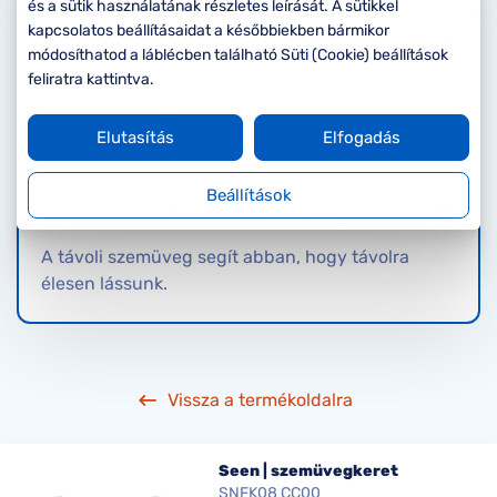
Komplett 20%
Blog
á
és a sütik használatának részletes leírását. A sütikkel
minden
kapcsolatos beállításaidat a későbbiekben bármikor
Olvasószemüveg
G
szemüvegekre
zletek
módosíthatod a láblécben található Süti (Cookie) beállítások
k
feliratra kattintva.
Az olvasószemüveg nagyjából 40 cm-es
Seen Belépőár
T
ajánlat
távolságra nyújt éles látást.
Elutasítás
Elfogadás
c
Beállítások
Távollátó szemüveg
A távoli szemüveg segít abban, hogy távolra
élesen lássunk.
Vissza a termékoldalra
Seen | szemüvegkeret
SNFK08 CC00