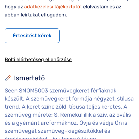
hogy az
adatkezelési tájékoztatót
elolvastam és az
abban leírtakat elfogadom.
Értesítést kérek
Bolti elérhetőség ellenőrzése
Ismertető
Seen SNOM5003 szemüvegkeret férfiaknak
készült. A szemüvegkeret formája négyzet, stílusa
trend. A keret színe zöld, típusa teljes keretes. A
szemüveg mérete: S. Remekül illik a szív, az ovális
és a gyémánt arcformákhoz. Óvja és védje Ön is
szemüvegét szemüveg-kiegészítőkkel és
ápolószereinkkel – így hosszú távon