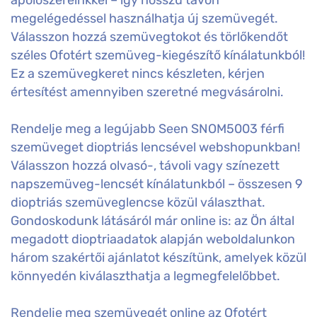
megelégedéssel használhatja új szemüvegét.
Válasszon hozzá szemüvegtokot és törlőkendőt
széles Ofotért szemüveg-kiegészítő kínálatunkból!
Ez a szemüvegkeret nincs készleten, kérjen
értesítést amennyiben szeretné megvásárolni.
Rendelje meg a legújabb Seen SNOM5003 férfi
szemüveget dioptriás lencsével webshopunkban!
Válasszon hozzá olvasó-, távoli vagy színezett
napszemüveg-lencsét kínálatunkból – összesen 9
dioptriás szemüveglencse közül választhat.
Gondoskodunk látásáról már online is: az Ön által
megadott dioptriaadatok alapján weboldalunkon
három szakértői ajánlatot készítünk, amelyek közül
könnyedén kiválaszthatja a legmegfelelőbbet.
Rendelje meg szemüvegét online az Ofotért