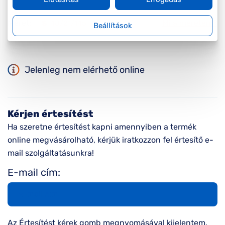
Méret:
Mi a méretem?
S
48/21/145
Beállítások
Jelenleg nem elérhető online
Kérjen értesítést
Ha szeretne értesítést kapni amennyiben a termék
online megvásárolható, kérjük iratkozzon fel értesítő e-
mail szolgáltatásunkra!
E-mail cím:
Az Értesítést kérek gomb megnyomásával kijelentem,