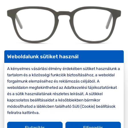
Komplett 20%
Blog
á
minden
G
szemüvegekre
zletek
k
Seen Belépőár
T
ajánlat
c
Weboldalunk sütiket használ
A kényelmes vásárlási élmény érdekében sütiket használunk a
tartalom és a közösségi funkciók biztosításához, a weboldal
forgalmunk elemzéséhez és reklámozás céljából. A
-40%
weboldalon megtekintheted az Adatkezelési tájékoztatónkat
és a sütik használatának részletes leírását. A sütikkel
Korábbi ár:
22.000 Ft
kapcsolatos beállításaidat a későbbiekben bármikor
13.200 Ft
módosíthatod a láblécben található Süti (Cookie) beállítások
Akciós ár:
feliratra kattintva.
A feltűntetett ár a szemüvegkeretre vonatkozik.
Elutasítás
Elfogadás