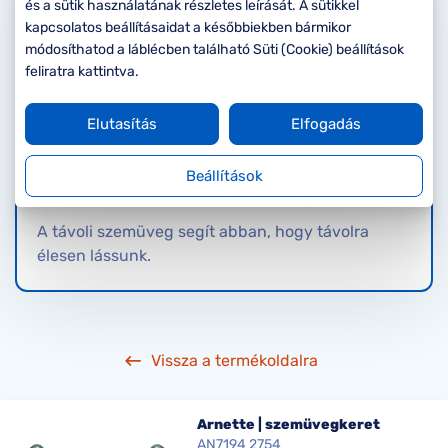
Komplett 20%
Blog
á
és a sütik használatának részletes leírását. A sütikkel
minden
kapcsolatos beállításaidat a későbbiekben bármikor
Olvasószemüveg
G
szemüvegekre
zletek
módosíthatod a láblécben található Süti (Cookie) beállítások
k
feliratra kattintva.
Az olvasószemüveg nagyjából 40 cm-es
Seen Belépőár
T
ajánlat
távolságra nyújt éles látást.
Elutasítás
Elfogadás
c
Beállítások
Távollátó szemüveg
A távoli szemüveg segít abban, hogy távolra
élesen lássunk.
Vissza a termékoldalra
Arnette | szemüvegkeret
AN7194 2754