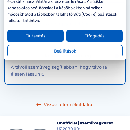
Komplett 20%
Blog
á
és a sütik használatának részletes leírását. A sütikkel
minden
kapcsolatos beállításaidat a későbbiekben bármikor
Olvasószemüveg
G
szemüvegekre
zletek
módosíthatod a láblécben található Süti (Cookie) beállítások
k
feliratra kattintva.
Az olvasószemüveg nagyjából 40 cm-es
Seen Belépőár
T
ajánlat
távolságra nyújt éles látást.
Elutasítás
Elfogadás
c
Beállítások
Távollátó szemüveg
A távoli szemüveg segít abban, hogy távolra
élesen lássunk.
Vissza a termékoldalra
Unofficial | szemüvegkeret
UJ2080 001