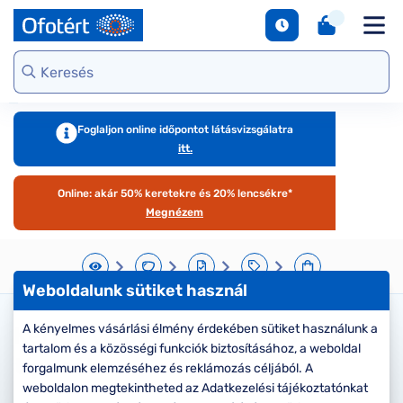
napszemüvegek
Unofficial
DbyD
Ray-Ban
Ralph
Gondoskodjunk
Kontaktlencse
S
Webshop kínálat
Arcfor
Polarizált
szemünkről
e
Seen
Seen
Guess
Tommy
Márkaismertető
napszemüvegek
Hilfiger
Virtuális
Virtuál
Kerettípusok
S
DbyD
Unofficial
Armani
szemüvegpróba
napsz
Virtuális
b
Exchange
Emporio
napszemüvegpróba
Armani
Szemüveg-
kciók
Dioptr
T
Ralph
Foglaljon online időpontot látásvizsgálatra
kiegészítők
napsz
s
itt.
Lauren
Ray-Ban
emüveg
Kategória
Online vásárlás
További
Armani
útmutató
Online: akár 50% keretekre és 20% lencsékre*
zemüveg
Női
márkáink
Exchange
T
Megnézem
l
Férfi
Jimmy Choo
gészítők
Kategória
M
További
s
aktlencse
Női
Weboldalunk sütiket használ
márkáink
megtekintése
S
Férfi
árkák
A kényelmes vásárlási élmény érdekében sütiket használunk a
Kérjük válassza ki a lencse
d
tartalom és a közösségi funkciók biztosításához, a weboldal
Gyermek
e
típusát
áltatások
Kollekciók
forgalmunk elemzéséhez és reklámozás céljából. A
S
weboldalon megtekintheted az Adatkezelési tájékoztatónkat