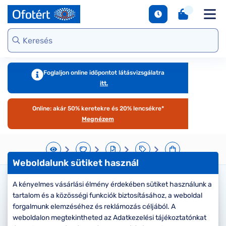
napszemüvegek
Unofficial
DbyD
Ray-Ban
Ralph
Gondoskodjunk
Kontaktlencse
S
Webshop kínálat
Arcfor
Polarizált
szemünkről
e
Seen
Seen
Guess
Tommy
Márkaismertető
napszemüvegek
Hilfiger
Virtuális
Virtuál
Kerettípusok
S
DbyD
Unofficial
Armani
szemüvegpróba
napsz
Virtuális
b
Exchange
Emporio
napszemüvegpróba
Armani
Szemüveg-
kciók
Dioptr
T
Ralph
Foglaljon online időpontot látásvizsgálatra
kiegészítők
napsz
s
itt.
Lauren
Ray-Ban
emüveg
Kategória
Online vásárlás
További
Armani
útmutató
Online: akár 50% keretekre és 20% lencsékre*
zemüveg
Női
márkáink
Exchange
T
Megnézem
l
Férfi
Jimmy Choo
gészítők
Kategória
M
További
s
aktlencse
Női
Weboldalunk sütiket használ
márkáink
megtekintése
S
Férfi
árkák
A kényelmes vásárlási élmény érdekében sütiket használunk a
Kérjük válassza ki a lencse
d
tartalom és a közösségi funkciók biztosításához, a weboldal
Gyermek
e
típusát
áltatások
Kollekciók
forgalmunk elemzéséhez és reklámozás céljából. A
S
weboldalon megtekintheted az Adatkezelési tájékoztatónkat