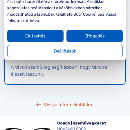
Komplett 20%
Blog
á
és a sütik használatának részletes leírását. A sütikkel
minden
kapcsolatos beállításaidat a későbbiekben bármikor
Olvasószemüveg
G
szemüvegekre
zletek
módosíthatod a láblécben található Süti (Cookie) beállítások
k
feliratra kattintva.
Az olvasószemüveg nagyjából 40 cm-es
Seen Belépőár
T
ajánlat
távolságra nyújt éles látást.
Elutasítás
Elfogadás
c
Beállítások
Távollátó szemüveg
A távoli szemüveg segít abban, hogy távolra
élesen lássunk.
Vissza a termékoldalra
Coach | szemüvegkeret
HC6246U 5002