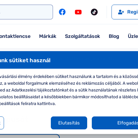
l
Szemüveglencsék
Ralph
Ray-Ban
Regi
Kontaktlencse
Tommy Hilfiger
Guess
l
Márkaismertető
Emporio Armani
Armani Exchange
ontaktlencse
Márkák
Szolgáltatások
Blog
Üzl
Ray-Ban
Ralph Lauren
Armani Exchange
További márkáink
Foglaljon online időpontot látásvizsgálatra
itt.
nk sütiket használ
Jimmy Choo
nline: akár 50% keretekre és 20% lencsékre*
Megnézem
ásárlási élmény érdekében sütiket használunk a tartalom és a közössé
További márkáink megtekintése
oz, a weboldal forgalmunk elemzéséhez és reklámozás céljából. A webo
d az Adatkezelési tájékoztatónkat és a sütik használatának részletes l
Lencse kiválasztása
Összefoglaló
Kollekciók
solatos beállításaidat a későbbiekben bármikor módosíthatod a láblécb
beállítások feliratra kattintva.
Komplett 20% minden szemüvege
 típusát
Seen Belépőár ajánlat
k
Elutasítás
Elfogadá