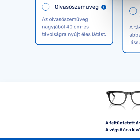
Olvasószemüveg
Az olvasószemüveg
nagyjából 40 cm-es
A tá
távolságra nyújt éles látást.
abba
láss
A feltüntetett 
A végső ár a kiv