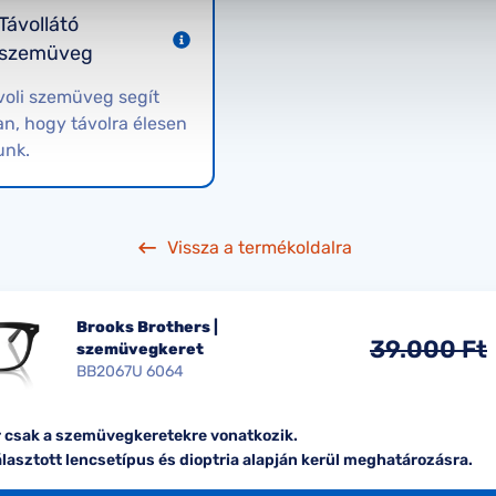
Távollátó
szemüveg
voli szemüveg segít
n, hogy távolra élesen
unk.
Vissza a termékoldalra
Brooks Brothers |
39.000 Ft
szemüvegkeret
BB2067U 6064
ár csak a szemüvegkeretekre vonatkozik.
álasztott lencsetípus és dioptria alapján kerül meghatározásra.