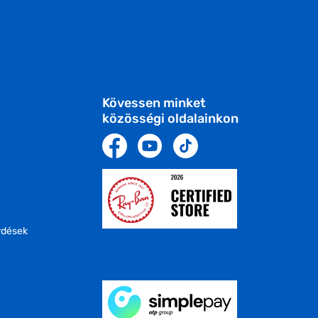
Kövessen minket
közösségi oldalainkon
rdések