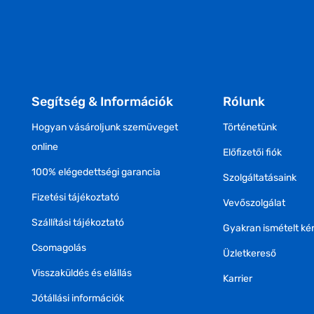
Segítség & Információk
Rólunk
Hogyan vásároljunk szemüveget
Történetünk
online
Előfizetői fiók
100% elégedettségi garancia
Szolgáltatásaink
Fizetési tájékoztató
Vevőszolgálat
Szállítási tájékoztató
Gyakran ismételt ké
Csomagolás
Üzletkereső
Visszaküldés és elállás
Karrier
Jótállási információk