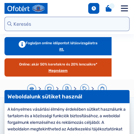
napszemüvegek
Unofficial
DbyD
Ray-Ban
Ralph
Gondoskodjunk
Kontaktlencse
S
Webshop kínálat
Arcfor
Polarizált
szemünkről
e
Seen
Seen
Guess
Tommy
Márkaismertető
napszemüvegek
Hilfiger
Virtuális
Virtuál
Kerettípusok
S
DbyD
Unofficial
Armani
szemüvegpróba
napsz
Virtuális
b
Exchange
Emporio
napszemüvegpróba
Armani
Szemüveg-
kciók
Dioptr
T
Ralph
Foglaljon online időpontot látásvizsgálatra
kiegészítők
napsz
s
itt.
Lauren
Ray-Ban
emüveg
Kategória
Online vásárlás
További
Armani
útmutató
Online: akár 50% keretekre és 20% lencsékre*
zemüveg
Női
márkáink
Exchange
T
Megnézem
l
Férfi
Jimmy Choo
gészítők
Kategória
M
További
s
aktlencse
Női
Weboldalunk sütiket használ
márkáink
megtekintése
S
Férfi
árkák
A kényelmes vásárlási élmény érdekében sütiket használunk a
Kérjük válassza ki a lencse
d
tartalom és a közösségi funkciók biztosításához, a weboldal
Gyermek
e
típusát
áltatások
Kollekciók
forgalmunk elemzéséhez és reklámozás céljából. A
S
weboldalon megtekintheted az Adatkezelési tájékoztatónkat