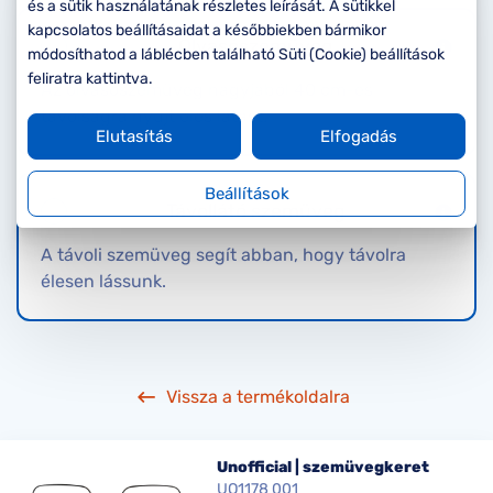
Komplett 20%
Blog
á
és a sütik használatának részletes leírását. A sütikkel
minden
kapcsolatos beállításaidat a későbbiekben bármikor
Olvasószemüveg
G
szemüvegekre
zletek
módosíthatod a láblécben található Süti (Cookie) beállítások
k
feliratra kattintva.
Az olvasószemüveg nagyjából 40 cm-es
Seen Belépőár
T
ajánlat
távolságra nyújt éles látást.
Elutasítás
Elfogadás
c
Beállítások
Távollátó szemüveg
A távoli szemüveg segít abban, hogy távolra
élesen lássunk.
Vissza a termékoldalra
Unofficial | szemüvegkeret
UO1178 001