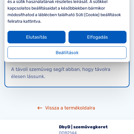
Komplett 20%
Blog
á
és a sütik használatának részletes leírását. A sütikkel
minden
kapcsolatos beállításaidat a későbbiekben bármikor
Olvasószemüveg
G
szemüvegekre
zletek
módosíthatod a láblécben található Süti (Cookie) beállítások
k
feliratra kattintva.
Az olvasószemüveg nagyjából 40 cm-es
Seen Belépőár
T
ajánlat
távolságra nyújt éles látást.
Elutasítás
Elfogadás
c
Beállítások
Távollátó szemüveg
A távoli szemüveg segít abban, hogy távolra
élesen lássunk.
Vissza a termékoldalra
DbyD | szemüvegkeret
0DB2144