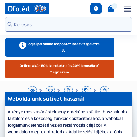
napszemüvegek
Unofficial
DbyD
Ray-Ban
Ralph
Gondoskodjunk
Kontaktlencse
S
Webshop kínálat
Arcfor
Polarizált
szemünkről
e
Seen
Seen
Guess
Tommy
Márkaismertető
napszemüvegek
Hilfiger
Virtuális
Virtuál
Kerettípusok
S
DbyD
Unofficial
Armani
szemüvegpróba
napsz
Virtuális
b
Exchange
Emporio
napszemüvegpróba
Armani
Szemüveg-
kciók
Dioptr
T
Ralph
Foglaljon online időpontot látásvizsgálatra
kiegészítők
napsz
s
itt.
Lauren
Ray-Ban
emüveg
Kategória
Online vásárlás
További
Armani
útmutató
Online: akár 50% keretekre és 20% lencsékre*
zemüveg
Női
márkáink
Exchange
T
Megnézem
l
Férfi
Jimmy Choo
gészítők
Kategória
M
További
s
aktlencse
Női
Weboldalunk sütiket használ
márkáink
megtekintése
S
Férfi
árkák
A kényelmes vásárlási élmény érdekében sütiket használunk a
Kérjük válassza ki a lencse
d
tartalom és a közösségi funkciók biztosításához, a weboldal
Gyermek
e
típusát
áltatások
Kollekciók
forgalmunk elemzéséhez és reklámozás céljából. A
S
weboldalon megtekintheted az Adatkezelési tájékoztatónkat