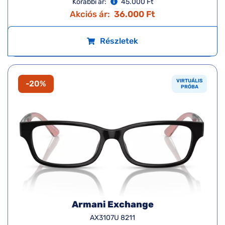
Korábbi ár:
45.000 Ft
Akciós ár:
36.000 Ft
Részletek
VIRTUÁLIS
-20%
PRÓBA
Armani Exchange
AX3107U 8211