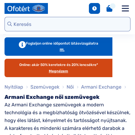
napszemüvegek
Unofficial
DbyD
Ray-Ban
Ralph
Gondoskodjunk
Kontaktlencse
S
Webshop kínálat
Arcfor
Polarizált
szemünkről
e
Seen
Seen
Guess
Tommy
Márkaismertető
napszemüvegek
Hilfiger
Virtuális
Virtuál
Kerettípusok
S
DbyD
Unofficial
Armani
szemüvegpróba
napsz
Virtuális
b
Exchange
Emporio
napszemüvegpróba
Armani
Szemüveg-
kciók
Dioptr
T
Ralph
Foglaljon online időpontot látásvizsgálatra
kiegészítők
napsz
s
itt.
Lauren
Ray-Ban
emüveg
Kategória
Online vásárlás
További
Armani
útmutató
Online: akár 50% keretekre és 20% lencsékre*
zemüveg
Női
márkáink
Exchange
T
Megnézem
l
Férfi
Jimmy Choo
gészítők
Kategória
Nyitólap
Szemüvegek
Női
Armani Exchange
M
További
s
aktlencse
Női
Armani Exchange női szemüvegek
márkáink
Az Armani Exchange szemüvegek a modern
megtekintése
S
Férfi
árkák
d
technológia és a megbízhatóság ötvözésével készülnek,
Gyermek
e
hogy éles látást, kényelmet és tartósságot nyújtsanak.
áltatások
Kollekciók
A karakteres és mindenki számára elérhető darabok a
S