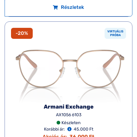
Részletek
VIRTUÁLIS
-20%
PRÓBA
Armani Exchange
AX1056 6103
Készleten
Korábbi ár:
45.000 Ft
Akciós ár:
36.000 Ft