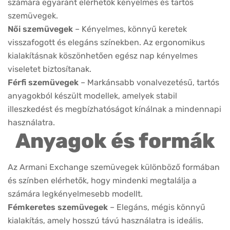
Részletek
VIRTUÁLIS
-20%
PRÓBA
Armani Exchange
AX1072 6103
Készleten
Korábbi ár:
45.000 Ft