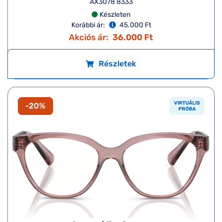
Armani Exchange
AX1067 6110
Készleten
Korábbi ár:
45.000 Ft
Akciós ár:
36.000 Ft
Részletek
VIRTUÁLIS
-20%
PRÓBA