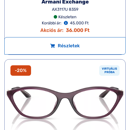
Armani Exchange
AX3078 8333
Készleten
Korábbi ár:
45.000 Ft
Akciós ár:
36.000 Ft
Részletek
VIRTUÁLIS
-20%
PRÓBA