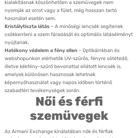
Részletek
VIRTUÁLIS
-20%
PRÓBA
Armani Exchange
AX3128 8382
Készleten
Korábbi ár:
45.000 Ft
Akciós ár:
36.000 Ft