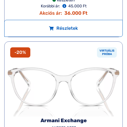
Armani Exchange
AX3111U 8344
Készleten
Korábbi ár:
45.000 Ft
Akciós ár:
36.000 Ft
Részletek
VIRTUÁLIS
-20%
PRÓBA