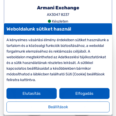
Armani Exchange
AX3047 8237
Készleten
Korábbi ár:
45.000 Ft
Weboldalunk sütiket használ
Akciós ár:
36.000 Ft
A kényelmes vásárlási élmény érdekében sütiket használunk a
tartalom és a közösségi funkciók biztosításához, a weboldal
Részletek
forgalmunk elemzéséhez és reklámozás céljából. A
weboldalon megtekintheted az Adatkezelési tájékoztatónkat
és a sütik használatának részletes leírását. A sütikkel
kapcsolatos beállításaidat a későbbiekben bármikor
-20%
módosíthatod a láblécben található Süti (Cookie) beállítások
feliratra kattintva.
Elutasítás
Elfogadás
Beállítások