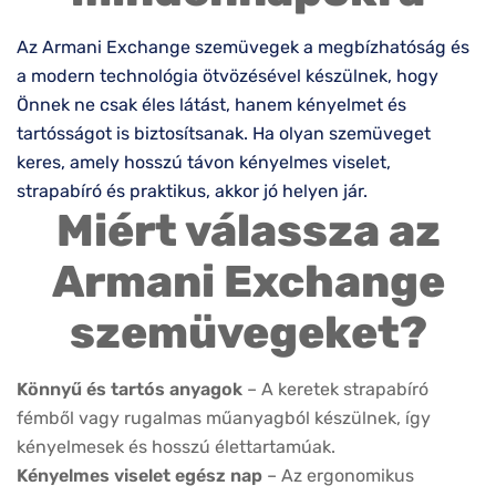
VIRTUÁLIS
-20%
PRÓBA
Armani Exchange
AX3128 8213
Készleten
Korábbi ár:
45.000 Ft
Akciós ár:
36.000 Ft