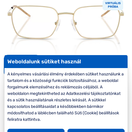
Komplett 20%
Blog
á
VIRTUÁLIS
minden
PRÓBA
G
szemüvegekre
zletek
k
Seen Belépőár
T
ajánlat
c
Weboldalunk sütiket használ
Virtuális
próba
A kényelmes vásárlási élmény érdekében sütiket használunk a
tartalom és a közösségi funkciók biztosításához, a weboldal
-20%
forgalmunk elemzéséhez és reklámozás céljából. A
weboldalon megtekintheted az Adatkezelési tájékoztatónkat
és a sütik használatának részletes leírását. A sütikkel
Korábbi ár:
45.000 Ft
kapcsolatos beállításaidat a későbbiekben bármikor
36.000 Ft
Akciós ár:
módosíthatod a láblécben található Süti (Cookie) beállítások
feliratra kattintva.
A feltűntetett ár a szemüvegkeretre vonatkozik.