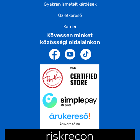
Gyakran ismételt kérdések
Üzletkereső
Karrier
Kövessen minket
közösségi oldalainkon
Árukereső.hu