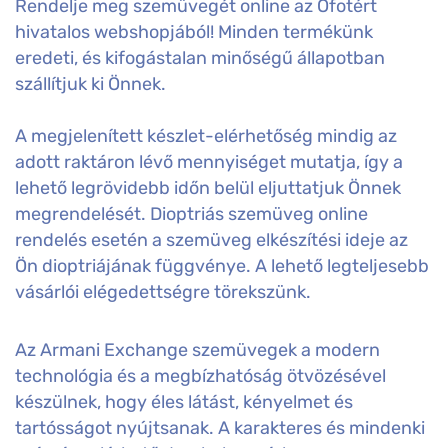
Rendelje meg szemüvegét online az Ofotért
hivatalos webshopjából! Minden termékünk
eredeti, és kifogástalan minőségű állapotban
szállítjuk ki Önnek.
A megjelenített készlet-elérhetőség mindig az
adott raktáron lévő mennyiséget mutatja, így a
lehető legrövidebb időn belül eljuttatjuk Önnek
megrendelését. Dioptriás szemüveg online
rendelés esetén a szemüveg elkészítési ideje az
Ön dioptriájának függvénye. A lehető legteljesebb
vásárlói elégedettségre törekszünk.
Az Armani Exchange szemüvegek a modern
technológia és a megbízhatóság ötvözésével
készülnek, hogy éles látást, kényelmet és
tartósságot nyújtsanak. A karakteres és mindenki