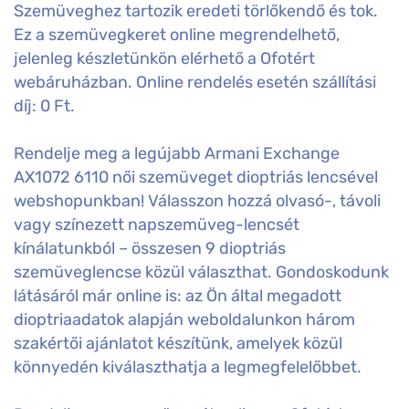
Szemüveghez tartozik eredeti törlőkendő és tok.
Ez a szemüvegkeret online megrendelhető,
jelenleg készletünkön elérhető a Ofotért
webáruházban. Online rendelés esetén szállítási
díj: 0 Ft.
Rendelje meg a legújabb Armani Exchange
AX1072 6110 női szemüveget dioptriás lencsével
webshopunkban! Válasszon hozzá olvasó-, távoli
vagy színezett napszemüveg-lencsét
kínálatunkból – összesen 9 dioptriás
szemüveglencse közül választhat. Gondoskodunk
látásáról már online is: az Ön által megadott
dioptriaadatok alapján weboldalunkon három
szakértői ajánlatot készítünk, amelyek közül
könnyedén kiválaszthatja a legmegfelelőbbet.