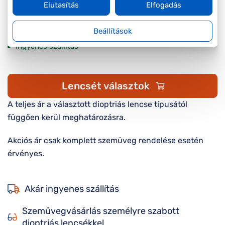
Elutasítás
Elfogadás
Készleten
Beállítások
Online megvásárolható
Ingyenes szállítás
Lencsét választok
A teljes ár a választott dioptriás lencse típusától
függően kerül meghatározásra.
Akciós ár csak komplett szemüveg rendelése esetén
érvényes.
Akár ingyenes szállítás
Szemüvegvásárlás személyre szabott
dioptriás lencsékkel