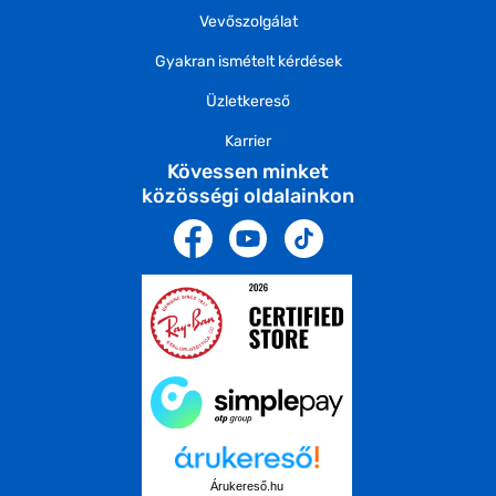
Vevőszolgálat
Gyakran ismételt kérdések
Üzletkereső
Karrier
Kövessen minket
közösségi oldalainkon
Árukereső.hu