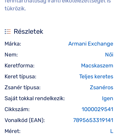
fenntarthatóság iránti elkötelezettségét is
tükrözik.
Részletek
Márka:
Armani Exchange
Nem:
Női
Keretforma:
Macskaszem
Keret típusa:
Teljes keretes
Zsanér típusa:
Zsanéros
Saját tokkal rendelkezik:
Igen
Cikkszám:
1000029541
Vonalkód (EAN):
7895653319141
Méret:
L