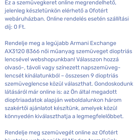
Ez a szemüvegkeret online megrendelhető,
jelenleg készletünkön elérhető a Ofotért
webáruházban. Online rendelés esetén szállítási
díj: 0 Ft.
Rendelje meg a legújabb Armani Exchange
AX3120 8366 női műanyag szemüveget dioptriás
lencsével webshopunkban! Válasszon hozzá
olvasó-, távoli vagy színezett napszemüveg-
lencsét kínálatunkból – összesen 9 dioptriás
szemüveglencse közül választhat. Gondoskodunk
látásáról már online is: az Ön által megadott
dioptriaadatok alapján weboldalunkon három
szakértői ajánlatot készítünk, amelyek közül
könnyedén kiválaszthatja a legmegfelelőbbet.
Rendelje meg szemüvegét online az Ofotért