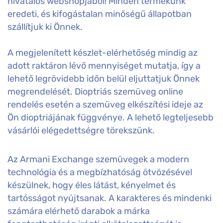
hivatalos webshopjából! Minden termékünk
eredeti, és kifogástalan minőségű állapotban
szállítjuk ki Önnek.
A megjelenített készlet-elérhetőség mindig az
adott raktáron lévő mennyiséget mutatja, így a
lehető legrövidebb időn belül eljuttatjuk Önnek
megrendelését. Dioptriás szemüveg online
rendelés esetén a szemüveg elkészítési ideje az
Ön dioptriájának függvénye. A lehető legteljesebb
vásárlói elégedettségre törekszünk.
Az Armani Exchange szemüvegek a modern
technológia és a megbízhatóság ötvözésével
készülnek, hogy éles látást, kényelmet és
tartósságot nyújtsanak. A karakteres és mindenki
számára elérhető darabok a márka