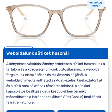
Komplett 20%
Blog
á
VIRTUÁLIS
minden
PRÓBA
G
szemüvegekre
zletek
k
Seen Belépőár
T
ajánlat
c
Weboldalunk sütiket használ
Virtuális
próba
A kényelmes vásárlási élmény érdekében sütiket használunk a
tartalom és a közösségi funkciók biztosításához, a weboldal
-20%
forgalmunk elemzéséhez és reklámozás céljából. A
weboldalon megtekintheted az Adatkezelési tájékoztatónkat
és a sütik használatának részletes leírását. A sütikkel
Korábbi ár:
45.000 Ft
kapcsolatos beállításaidat a későbbiekben bármikor
36.000 Ft
Akciós ár:
módosíthatod a láblécben található Süti (Cookie) beállítások
feliratra kattintva.
A feltűntetett ár a szemüvegkeretre vonatkozik.