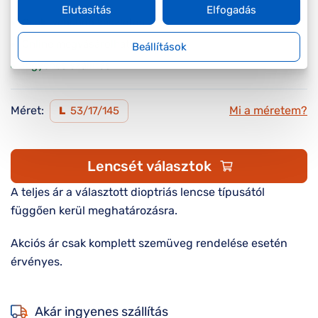
Elutasítás
Elfogadás
Csak webshop készleten
Online megvásárolható
Beállítások
Ingyenes szállítás
Méret:
Mi a méretem?
L
53/17/145
Lencsét választok
A teljes ár a választott dioptriás lencse típusától
függően kerül meghatározásra.
Akciós ár csak komplett szemüveg rendelése esetén
érvényes.
Akár ingyenes szállítás