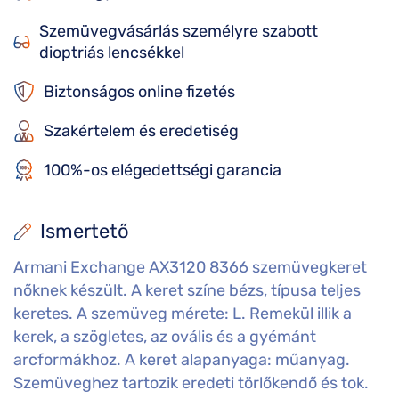
Szemüvegvásárlás személyre szabott
dioptriás lencsékkel
Biztonságos online fizetés
Szakértelem és eredetiség
100%-os elégedettségi garancia
Ismertető
Armani Exchange AX3120 8366 szemüvegkeret
nőknek készült. A keret színe bézs, típusa teljes
keretes. A szemüveg mérete: L. Remekül illik a
kerek, a szögletes, az ovális és a gyémánt
arcformákhoz. A keret alapanyaga: műanyag.
Szemüveghez tartozik eredeti törlőkendő és tok.