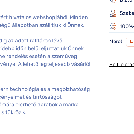
Bizto
Szaké
ért hivatalos webshopjából! Minden
égű állapotban szállítjuk ki Önnek.
100%-
ig az adott raktáron lévő
Méret:
L
idebb időn belül eljuttatjuk Önnek
ine rendelés esetén a szemüveg
gvénye. A lehető legteljesebb vásárlói
Bolti elérh
rn technológia és a megbízhatóság
 kényelmet és tartósságot
zámára elérhető darabok a márka
is tükrözik.