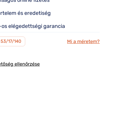
nságos online fizetés
rtelem és eredetiség
os elégedettségi garancia
Mi a méretem?
53/17/140
etőség ellenőrzése