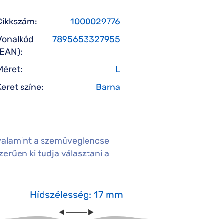
Cikkszám:
1000029776
Vonalkód
7895653327955
(EAN):
Méret:
L
Keret színe:
Barna
valamint a szemüveglencse
erűen ki tudja választani a
Hídszélesség: 17 mm