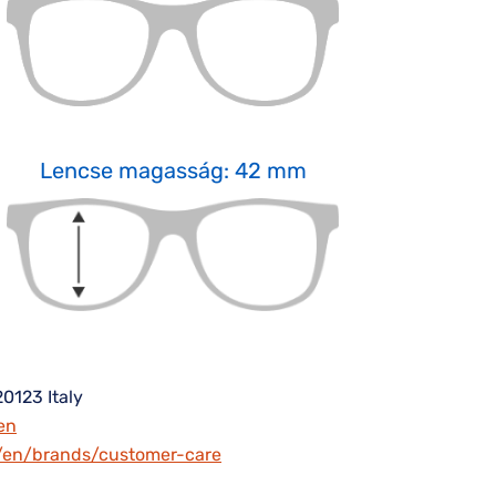
Lencse magasság: 42 mm
20123 Italy
en
m/en/brands/customer-care