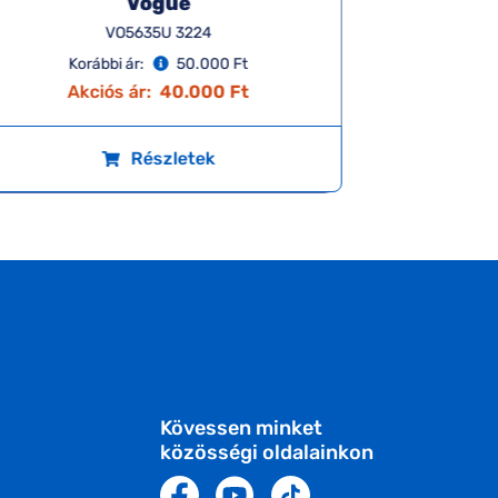
Vogue
VO5635U 3224
Korábbi ár:
50.000 Ft
Ko
Akciós ár:
40.000 Ft
A
Részletek
Kövessen minket
közösségi oldalainkon