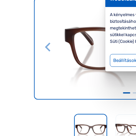
A kényelmes v
biztosításáh
megtekinthete
sütikkel kapc
Süti (Cookie) 
Beállításo