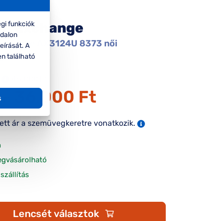
gi funkciók
ni Exchange
ldalon
xchange AX3124U 8373 női
eírását. A
gkeret
en található
45.000 Ft
36.000 Ft
ár:
s
tett ár a szemüvegkeretre vonatkozik.
n
egvásárolható
szállítás
Lencsét választok