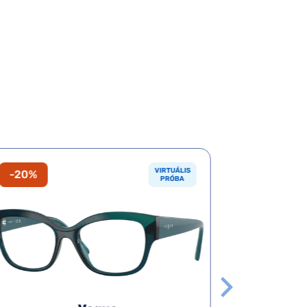
VIRTUÁLIS
-20%
OUTLET
PRÓBA