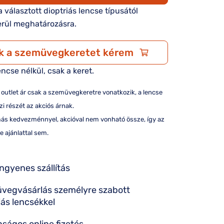
 a választott dioptriás lencse típusától
rül meghatározásra.
k a szemüvegkeretet kérem
encse nélkül, csak a keret.
/ outlet ár csak a szemüvegkeretre vonatkozik, a lencse
i részét az akciós árnak.
más kedvezménnyel, akcióval nem vonható össze, így az
e ajánlattal sem.
ingyenes szállítás
vegvásárlás személyre szabott
iás lencsékkel