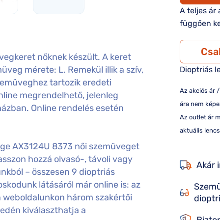
A teljes ár
függően ke
Csa
gkeret nőknek készült. A keret
üveg mérete: L. Remekül illik a szív,
Dioptriás l
zemüveghez tartozik eredeti
Az akciós ár 
nline megrendelhető, jelenleg
ára nem képez
házban. Online rendelés esetén
Az outlet ár 
aktuális lencs
nge AX3124U 8373 női szemüveget
sszon hozzá olvasó-, távoli vagy
Akár 
nkból – összesen 9 dioptriás
kodunk látásáról már online is: az
Szemü
án weboldalunkon három szakértői
dioptr
edén kiválaszthatja a