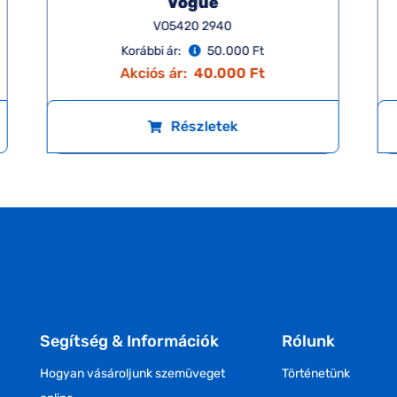
Vogue
VO5420 2940
Korábbi ár:
50.000 Ft
Akciós ár:
40.000 Ft
Részletek
Segítség & Információk
Rólunk
Hogyan vásároljunk szemüveget
Történetünk