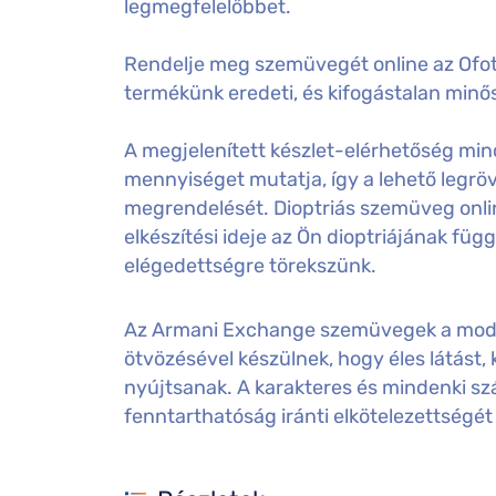
legmegfelelőbbet.
Rendelje meg szemüvegét online az Ofot
termékünk eredeti, és kifogástalan minős
A megjelenített készlet-elérhetőség mind
mennyiséget mutatja, így a lehető legröv
megrendelését. Dioptriás szemüveg onl
elkészítési ideje az Ön dioptriájának füg
elégedettségre törekszünk.
Az Armani Exchange szemüvegek a mode
ötvözésével készülnek, hogy éles látást,
nyújtsanak. A karakteres és mindenki s
fenntarthatóság iránti elkötelezettségét 