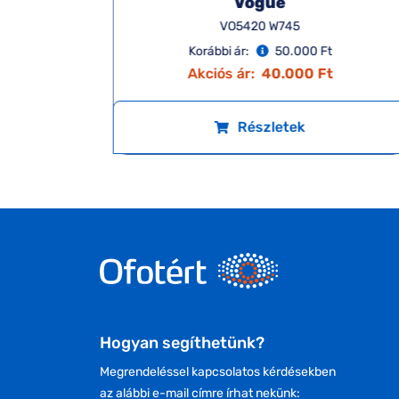
Vogue
VO5420 W745
Korábbi ár:
50.000 Ft
t
Akciós ár:
40.000 Ft
Részletek
Hogyan segíthetünk?
Megrendeléssel kapcsolatos kérdésekben
az alábbi e-mail címre írhat nekünk: