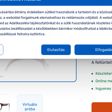
-20%
VIRTUÁLIS
PRÓBA
ásárlási élmény érdekében sütiket használunk a tartalom és a közössé
Arma
oz, a weboldal forgalmunk elemzéséhez és reklámozás céljából. A webo
Armani E
d az Adatkezelési tájékoztatónkat és a sütik használatának részletes l
szemüve
solatos beállításaidat a későbbiekben bármikor módosíthatod a láblécb
beállítások feliratra kattintva.
Korábbi ár:
Akciós 
k
Elutasítás
Elfogadá
A feltűnte
Készlete
Online m
Ingyenes 
Virtuális
próba