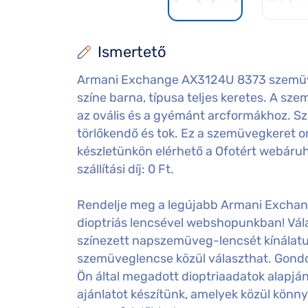
Ismertető
Armani Exchange AX3124U 8373 szemüve
színe barna, típusa teljes keretes. A szem
az ovális és a gyémánt arcformákhoz. S
törlőkendő és tok. Ez a szemüvegkeret o
készletünkön elérhető a Ofotért webáru
szállítási díj: 0 Ft.
Rendelje meg a legújabb Armani Excha
dioptriás lencsével webshopunkban! Vála
színezett napszemüveg-lencsét kínálatu
szemüveglencse közül választhat. Gondos
Ön által megadott dioptriaadatok alapj
ajánlatot készítünk, amelyek közül könny