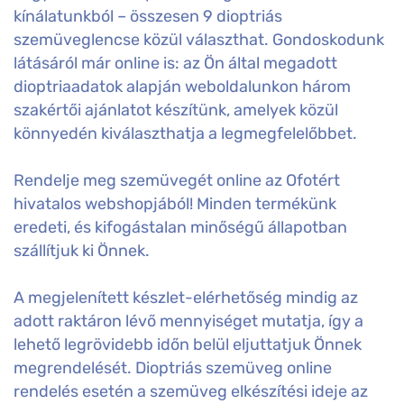
kínálatunkból – összesen 9 dioptriás
szemüveglencse közül választhat. Gondoskodunk
látásáról már online is: az Ön által megadott
dioptriaadatok alapján weboldalunkon három
szakértői ajánlatot készítünk, amelyek közül
könnyedén kiválaszthatja a legmegfelelőbbet.
Rendelje meg szemüvegét online az Ofotért
hivatalos webshopjából! Minden termékünk
eredeti, és kifogástalan minőségű állapotban
szállítjuk ki Önnek.
A megjelenített készlet-elérhetőség mindig az
adott raktáron lévő mennyiséget mutatja, így a
lehető legrövidebb időn belül eljuttatjuk Önnek
megrendelését. Dioptriás szemüveg online
rendelés esetén a szemüveg elkészítési ideje az