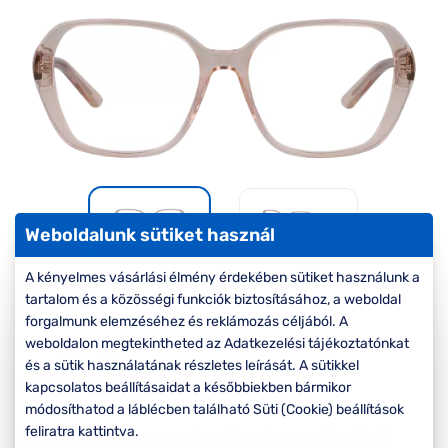
Komplett 20%
Blog
á
minden
G
szemüvegekre
zletek
k
Seen Belépőár
T
ajánlat
c
Weboldalunk sütiket használ
A kényelmes vásárlási élmény érdekében sütiket használunk a
-50%
tartalom és a közösségi funkciók biztosításához, a weboldal
forgalmunk elemzéséhez és reklámozás céljából. A
weboldalon megtekintheted az Adatkezelési tájékoztatónkat
Korábbi ár:
22.000 Ft
és a sütik használatának részletes leírását. A sütikkel
11.000 Ft
Akciós ár:
kapcsolatos beállításaidat a későbbiekben bármikor
módosíthatod a láblécben található Süti (Cookie) beállítások
feliratra kattintva.
A feltűntetett ár a szemüvegkeretre vonatkozik.