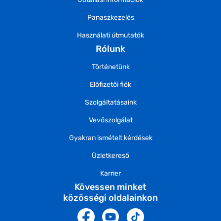
Panaszkezelés
Használati útmutatók
Rólunk
Történetünk
Előfizetői fiók
Szolgáltatásaink
Vevőszolgálat
Gyakran ismételt kérdések
Üzletkereső
Karrier
Kövessen minket
közösségi oldalainkon