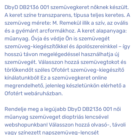
DbyD DB2136 001 szemüvegkeret nőknek készült.
A keret színe transzparens, típusa teljes keretes. A
szemüveg mérete: M. Remekül illik a szív, az ovális
és a gyémánt arcformákhoz. A keret alapanyaga:
műanyag. Óvja és védje Ön is szemüvegét
szemüveg-kiegészítőkkel és ápolószereinkkel – így
hosszú távon megelégedéssel használhatja új
szemüvegét. Válasszon hozzá szemüvegtokot és
törlőkendőt széles Ofotért szemüveg-kiegészítő
kínálatunkból! Ez a szemüvegkeret online
megrendelhető, jelenleg készletünkön elérhető a
Ofotért webáruházban.
Rendelje meg a legújabb DbyD DB2136 001 női
műanyag szemüveget dioptriás lencsével
webshopunkban! Válasszon hozzá olvasó-, távoli
vagy színezett napszemüveg-lencsét