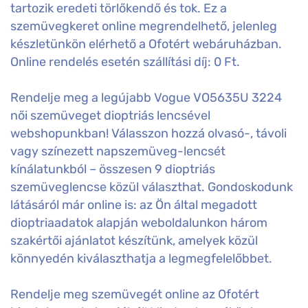
tartozik eredeti törlőkendő és tok. Ez a
szemüvegkeret online megrendelhető, jelenleg
készletünkön elérhető a Ofotért webáruházban.
Online rendelés esetén szállítási díj: 0 Ft.
Rendelje meg a legújabb Vogue VO5635U 3224
női szemüveget dioptriás lencsével
webshopunkban! Válasszon hozzá olvasó-, távoli
vagy színezett napszemüveg-lencsét
kínálatunkból – összesen 9 dioptriás
szemüveglencse közül választhat. Gondoskodunk
látásáról már online is: az Ön által megadott
dioptriaadatok alapján weboldalunkon három
szakértői ajánlatot készítünk, amelyek közül
könnyedén kiválaszthatja a legmegfelelőbbet.
Rendelje meg szemüvegét online az Ofotért