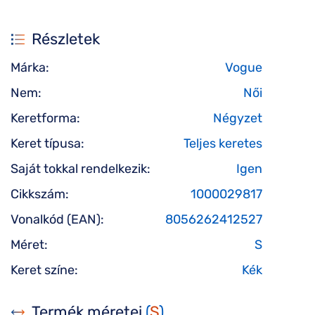
Részletek
Márka:
Vogue
Nem:
Női
Keretforma:
Négyzet
Keret típusa:
Teljes keretes
Saját tokkal rendelkezik:
Igen
Cikkszám:
1000029817
Vonalkód (EAN):
8056262412527
Méret:
S
Keret színe:
Kék
Termék méretei
(
S
)