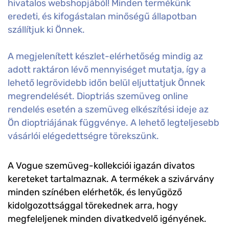
hivatalos webshopjából! Minden termékünk
eredeti, és kifogástalan minőségű állapotban
szállítjuk ki Önnek.
A megjelenített készlet-elérhetőség mindig az
adott raktáron lévő mennyiséget mutatja, így a
lehető legrövidebb időn belül eljuttatjuk Önnek
megrendelését. Dioptriás szemüveg online
rendelés esetén a szemüveg elkészítési ideje az
Ön dioptriájának függvénye. A lehető legteljesebb
vásárlói elégedettségre törekszünk.
A Vogue szemüveg-kollekciói igazán divatos
kereteket tartalmaznak. A termékek a szivárvány
minden színében elérhetők, és lenyűgöző
kidolgozottsággal törekednek arra, hogy
megfeleljenek minden divatkedvelő igényének.