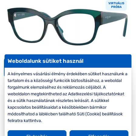
Komplett 20%
Blog
á
VIRTUÁLIS
minden
PRÓBA
G
szemüvegekre
zletek
k
Seen Belépőár
T
ajánlat
c
Weboldalunk sütiket használ
Virtuális
próba
A kényelmes vásárlási élmény érdekében sütiket használunk a
tartalom és a közösségi funkciók biztosításához, a weboldal
forgalmunk elemzéséhez és reklámozás céljából. A
-20%
weboldalon megtekintheted az Adatkezelési tájékoztatónkat
és a sütik használatának részletes leírását. A sütikkel
Korábbi ár:
50.000 Ft
kapcsolatos beállításaidat a későbbiekben bármikor
40.000 Ft
módosíthatod a láblécben található Süti (Cookie) beállítások
Akciós ár:
feliratra kattintva.
A feltűntetett ár a szemüvegkeretre vonatkozik.