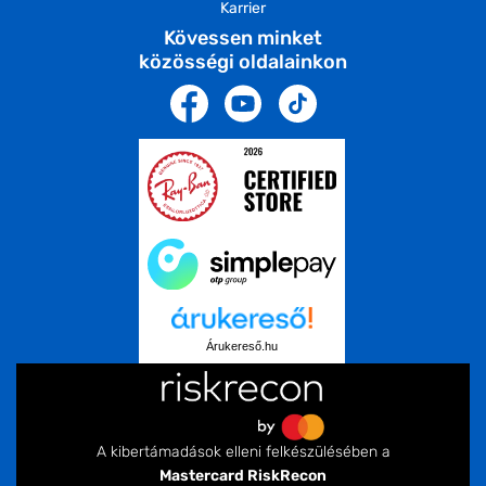
Karrier
Kövessen minket
közösségi oldalainkon
Árukereső.hu
A kibertámadások elleni felkészülésében a
Mastercard RiskRecon