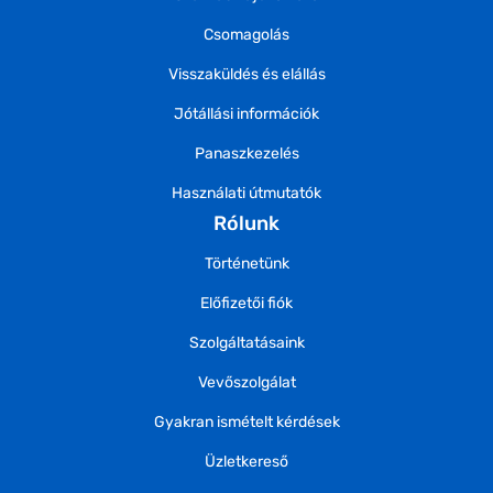
Csomagolás
Visszaküldés és elállás
Jótállási információk
Panaszkezelés
Használati útmutatók
Rólunk
Történetünk
Előfizetői fiók
Szolgáltatásaink
Vevőszolgálat
Gyakran ismételt kérdések
Üzletkereső