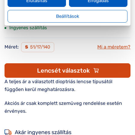
Elutasítás
Elfogadás
Készleten
Beállítások
Online megvásárolható
Ingyenes szállítás
Méret:
Mi a méretem?
S
51/17/140
Lencsét választok
A teljes ár a választott dioptriás lencse típusától
függően kerül meghatározásra.
Akciós ár csak komplett szemüveg rendelése esetén
érvényes.
Akár ingyenes szállítás