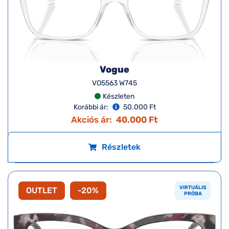
Vogue
VO5563 W745
Készleten
Korábbi ár:
50.000 Ft
Akciós ár:
40.000 Ft
Részletek
VIRTUÁLIS
OUTLET
-20%
PRÓBA