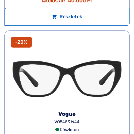
Akciós ár:
40.000 Ft
Részletek
-20%
Vogue
VO5483 W44
Készleten