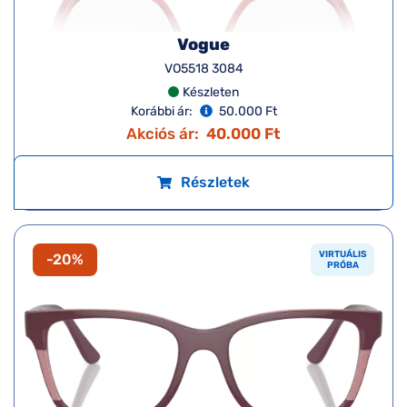
Vogue
VO5518 3084
Készleten
Korábbi ár:
50.000 Ft
Akciós ár:
40.000 Ft
Részletek
VIRTUÁLIS
-20%
PRÓBA