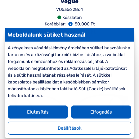
Vogue
VO5356 2864
Készleten
Korábbi ár:
50.000 Ft
Akciós ár:
40.000 Ft
Weboldalunk sütiket használ
A kényelmes vásárlási élmény érdekében sütiket használunk a
Részletek
tartalom és a közösségi funkciók biztosításához, a weboldal
forgalmunk elemzéséhez és reklámozás céljából. A
weboldalon megtekintheted az Adatkezelési tájékoztatónkat
-20%
és a sütik használatának részletes leírását. A sütikkel
kapcsolatos beállításaidat a későbbiekben bármikor
módosíthatod a láblécben található Süti (Cookie) beállítások
feliratra kattintva.
Elutasítás
Elfogadás
Beállítások