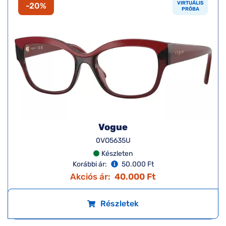
VIRTUÁLIS
-20%
PRÓBA
Vogue
0VO5635U
Készleten
Korábbi ár:
50.000 Ft
Akciós ár:
40.000 Ft
Részletek