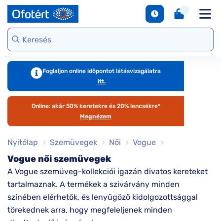
napszemüvegek
Unofficial
DbyD
Ray-Ban
Ralph
Gondoskodjunk
Kontaktlencse
S
Webshop kínálat
Arcfor
Polarizált
szemünkről
e
Seen
Seen
Guess
Tommy
Márkaismertető
napszemüvegek
Hilfiger
Virtuális
Virtuál
Kerettípusok
S
DbyD
Unofficial
Armani
szemüvegpróba
napsz
Virtuális
b
Exchange
Emporio
napszemüvegpróba
Armani
Szemüveg-
kciók
Dioptr
T
Ralph
Foglaljon online időpontot látásvizsgálatra
kiegészítők
napsz
s
itt.
Lauren
Ray-Ban
emüveg
Kategória
Online vásárlás
További
Armani
útmutató
Online: akár 50% keretekre és 20% lencsékre*
zemüveg
Női
márkáink
Exchange
T
Megnézem
l
Férfi
Jimmy Choo
gészítők
Kategória
Nyitólap
Szemüvegek
Női
Vogue
M
További
s
aktlencse
Női
Vogue női szemüvegek
márkáink
A Vogue szemüveg-kollekciói igazán divatos kereteket
megtekintése
S
Férfi
árkák
d
tartalmaznak. A termékek a szivárvány minden
Gyermek
e
színében elérhetők, és lenyűgöző kidolgozottsággal
áltatások
Kollekciók
törekednek arra, hogy megfeleljenek minden
S