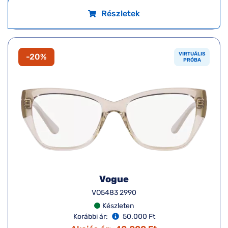
Részletek
VIRTUÁLIS
-20%
PRÓBA
Vogue
VO5483 2990
Készleten
Korábbi ár:
50.000 Ft