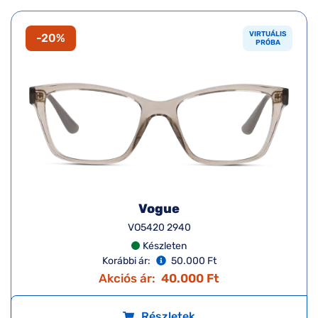
VIRTUÁLIS
-20%
PRÓBA
Vogue
VO5420 2940
Készleten
Korábbi ár:
50.000 Ft
Akciós ár:
40.000 Ft
Részletek