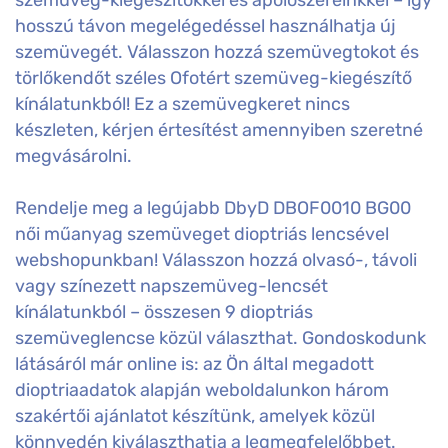
hosszú távon megelégedéssel használhatja új
szemüvegét. Válasszon hozzá szemüvegtokot és
törlőkendőt széles Ofotért szemüveg-kiegészítő
kínálatunkból! Ez a szemüvegkeret nincs
készleten, kérjen értesítést amennyiben szeretné
megvásárolni.
Rendelje meg a legújabb DbyD DBOF0010 BG00
női műanyag szemüveget dioptriás lencsével
webshopunkban! Válasszon hozzá olvasó-, távoli
vagy színezett napszemüveg-lencsét
kínálatunkból – összesen 9 dioptriás
szemüveglencse közül választhat. Gondoskodunk
látásáról már online is: az Ön által megadott
dioptriaadatok alapján weboldalunkon három
szakértői ajánlatot készítünk, amelyek közül
könnyedén kiválaszthatja a legmegfelelőbbet.