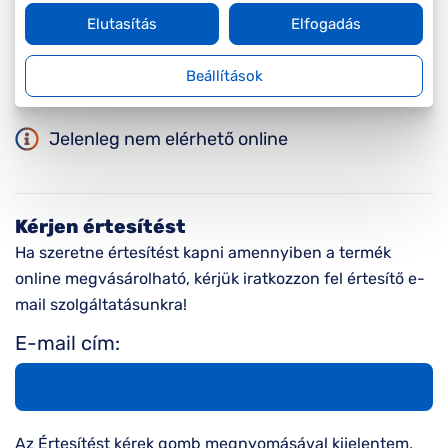
Elutasítás
Elfogadás
Méret:
Mi a méretem?
S
52/16/138
Beállítások
Jelenleg nem elérhető online
Kérjen értesítést
Ha szeretne értesítést kapni amennyiben a termék
online megvásárolható, kérjük iratkozzon fel értesítő e-
mail szolgáltatásunkra!
E-mail cím:
Az Értesítést kérek gomb megnyomásával kijelentem,