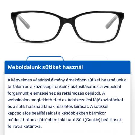
Komplett 20%
Blog
á
minden
G
szemüvegekre
zletek
k
Seen Belépőár
T
ajánlat
c
Weboldalunk sütiket használ
A kényelmes vásárlási élmény érdekében sütiket használunk a
tartalom és a közösségi funkciók biztosításához, a weboldal
-50%
forgalmunk elemzéséhez és reklámozás céljából. A
weboldalon megtekintheted az Adatkezelési tájékoztatónkat
Korábbi ár:
27.000 Ft
és a sütik használatának részletes leírását. A sütikkel
13.500 Ft
kapcsolatos beállításaidat a későbbiekben bármikor
Akciós ár:
módosíthatod a láblécben található Süti (Cookie) beállítások
feliratra kattintva.
A feltűntetett ár a szemüvegkeretre vonatkozik.