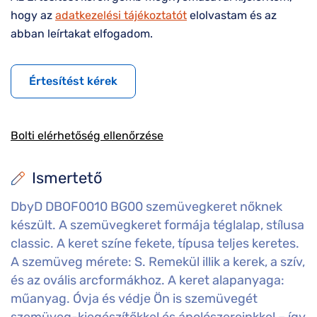
hogy az
adatkezelési tájékoztatót
elolvastam és az
abban leírtakat elfogadom.
Értesítést kérek
Bolti elérhetőség ellenőrzése
Ismertető
DbyD DBOF0010 BG00 szemüvegkeret nőknek
készült. A szemüvegkeret formája téglalap, stílusa
classic. A keret színe fekete, típusa teljes keretes.
A szemüveg mérete: S. Remekül illik a kerek, a szív,
és az ovális arcformákhoz. A keret alapanyaga:
műanyag. Óvja és védje Ön is szemüvegét
szemüveg-kiegészítőkkel és ápolószereinkkel – így