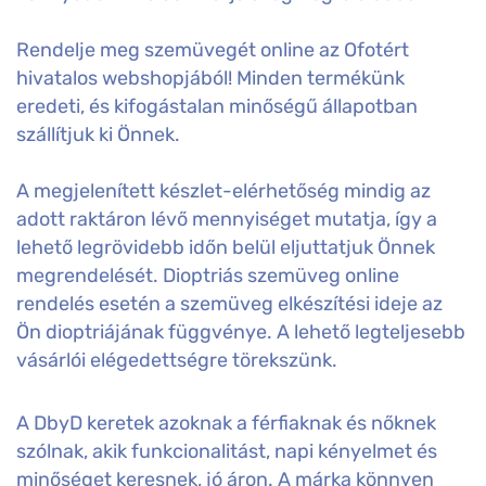
Rendelje meg szemüvegét online az Ofotért
hivatalos webshopjából! Minden termékünk
eredeti, és kifogástalan minőségű állapotban
szállítjuk ki Önnek.
A megjelenített készlet-elérhetőség mindig az
adott raktáron lévő mennyiséget mutatja, így a
lehető legrövidebb időn belül eljuttatjuk Önnek
megrendelését. Dioptriás szemüveg online
rendelés esetén a szemüveg elkészítési ideje az
Ön dioptriájának függvénye. A lehető legteljesebb
vásárlói elégedettségre törekszünk.
A DbyD keretek azoknak a férfiaknak és nőknek
szólnak, akik funkcionalitást, napi kényelmet és
minőséget keresnek, jó áron. A márka könnyen