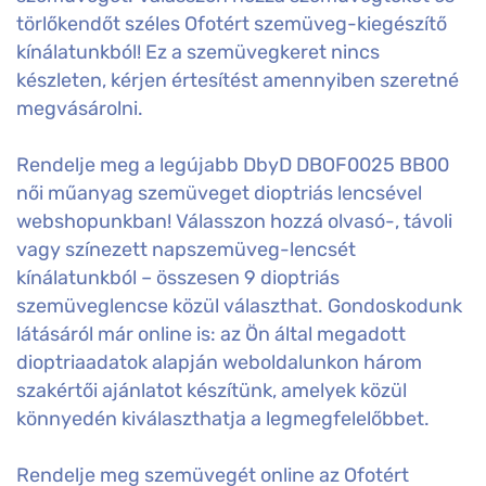
törlőkendőt széles Ofotért szemüveg-kiegészítő
kínálatunkból! Ez a szemüvegkeret nincs
készleten, kérjen értesítést amennyiben szeretné
megvásárolni.
Rendelje meg a legújabb DbyD DBOF0025 BB00
női műanyag szemüveget dioptriás lencsével
webshopunkban! Válasszon hozzá olvasó-, távoli
vagy színezett napszemüveg-lencsét
kínálatunkból – összesen 9 dioptriás
szemüveglencse közül választhat. Gondoskodunk
látásáról már online is: az Ön által megadott
dioptriaadatok alapján weboldalunkon három
szakértői ajánlatot készítünk, amelyek közül
könnyedén kiválaszthatja a legmegfelelőbbet.
Rendelje meg szemüvegét online az Ofotért