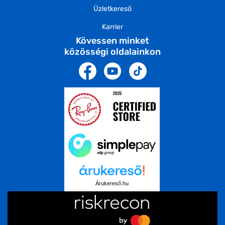
Üzletkereső
Karrier
Kövessen minket
közösségi oldalainkon
Árukereső.hu