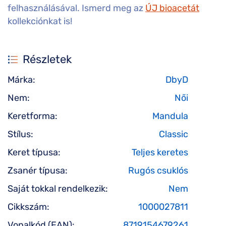
felhasználásával. Ismerd meg az
ÚJ bioacetát
kollekciónkat is!
Részletek
Márka:
DbyD
Nem:
Női
Keretforma:
Mandula
Stílus:
Classic
Keret típusa:
Teljes keretes
Zsanér típusa:
Rugós csuklós
Saját tokkal rendelkezik:
Nem
Cikkszám:
1000027811
Vonalkód (EAN):
8719154679261