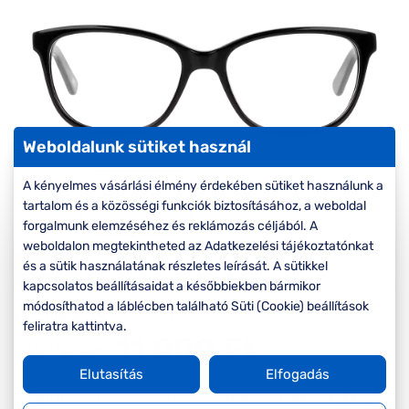
Komplett 20%
Blog
á
minden
G
szemüvegekre
zletek
k
Seen Belépőár
T
ajánlat
c
Weboldalunk sütiket használ
A kényelmes vásárlási élmény érdekében sütiket használunk a
tartalom és a közösségi funkciók biztosításához, a weboldal
forgalmunk elemzéséhez és reklámozás céljából. A
weboldalon megtekintheted az Adatkezelési tájékoztatónkat
és a sütik használatának részletes leírását. A sütikkel
-50%
kapcsolatos beállításaidat a későbbiekben bármikor
módosíthatod a láblécben található Süti (Cookie) beállítások
Korábbi ár:
22.000 Ft
feliratra kattintva.
11.000 Ft
Akciós ár:
Elutasítás
Elfogadás
A feltűntetett ár a szemüvegkeretre vonatkozik.