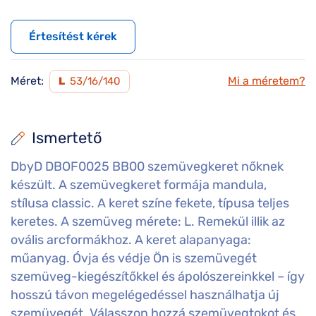
Értesítést kérek
Méret:
Mi a méretem?
L
53/16/140
Ismertető
DbyD DBOF0025 BB00 szemüvegkeret nőknek
készült. A szemüvegkeret formája mandula,
stílusa classic. A keret színe fekete, típusa teljes
keretes. A szemüveg mérete: L. Remekül illik az
ovális arcformákhoz. A keret alapanyaga:
műanyag. Óvja és védje Ön is szemüvegét
szemüveg-kiegészítőkkel és ápolószereinkkel – így
hosszú távon megelégedéssel használhatja új
szemüvegét. Válasszon hozzá szemüvegtokot és