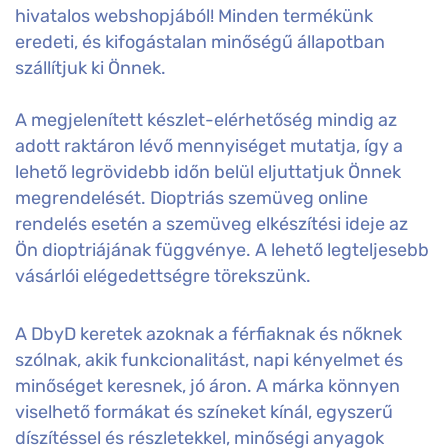
hivatalos webshopjából! Minden termékünk
eredeti, és kifogástalan minőségű állapotban
szállítjuk ki Önnek.
A megjelenített készlet-elérhetőség mindig az
adott raktáron lévő mennyiséget mutatja, így a
lehető legrövidebb időn belül eljuttatjuk Önnek
megrendelését. Dioptriás szemüveg online
rendelés esetén a szemüveg elkészítési ideje az
Ön dioptriájának függvénye. A lehető legteljesebb
vásárlói elégedettségre törekszünk.
A DbyD keretek azoknak a férfiaknak és nőknek
szólnak, akik funkcionalitást, napi kényelmet és
minőséget keresnek, jó áron. A márka könnyen
viselhető formákat és színeket kínál, egyszerű
díszítéssel és részletekkel, minőségi anyagok