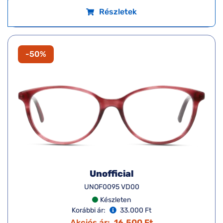
Részletek
-50%
Unofficial
UNOF0095 VD00
Készleten
Korábbi ár:
33.000 Ft
Akciós ár:
16.500 Ft