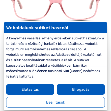
Weboldalunk sütiket használ
Seen
A kényelmes vásárlási élmény érdekében sütiket használunk a
SNIF10 PP
tartalom és a közösségi funkciók biztosításához, a weboldal
Készleten
forgalmunk elemzéséhez és reklámozás céljából. A
Korábbi ár:
17.000 Ft
weboldalon megtekintheted az Adatkezelési tájékoztatónkat
Akciós ár:
8.500 Ft
és a sütik használatának részletes leírását. A sütikkel
kapcsolatos beállításaidat a későbbiekben bármikor
módosíthatod a láblécben található Süti (Cookie) beállítások
Részletek
feliratra kattintva.
Elutasítás
Elfogadás
-50%
Beállítások