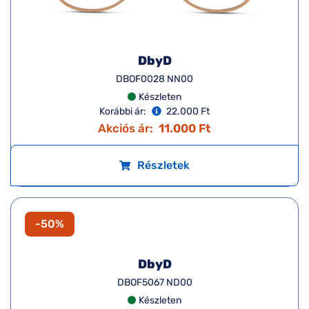
DBOF5062 UD00
Készleten
Korábbi ár:
27.000 Ft
Akciós ár:
13.500 Ft
Részletek
-50%