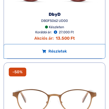
Korábbi ár:
33.000 Ft
Akciós ár:
16.500 Ft
Részletek
-50%
DbyD