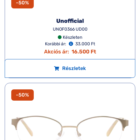
-50%
Unofficial
UNOF0366 UD00
Készleten
Korábbi ár:
33.000 Ft
Akciós ár:
16.500 Ft
Részletek