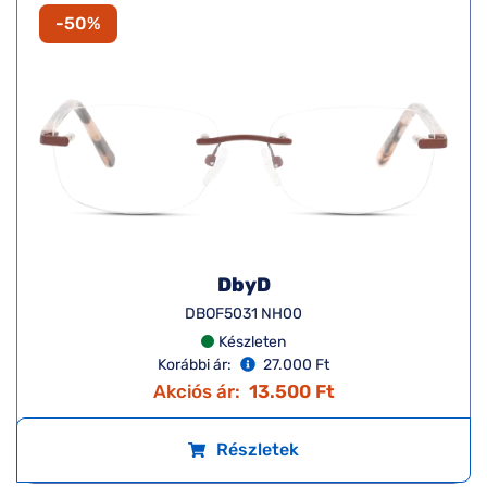
-50%
DbyD
DBOF5031 NH00
Készleten
Korábbi ár:
27.000 Ft
Akciós ár:
13.500 Ft
Részletek