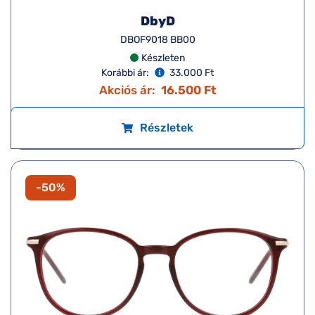
Akciós ár:
11.000 Ft
Részletek
-50%
DbyD
DBOF9018 BB00
Készleten