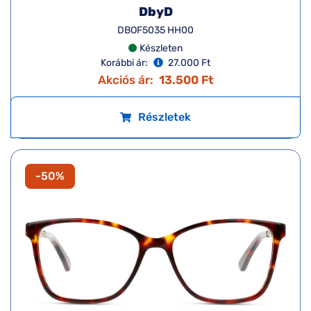
DbyD
DBOF5035 HH00
Készleten
Korábbi ár:
27.000 Ft
Akciós ár:
13.500 Ft
Részletek
-50%