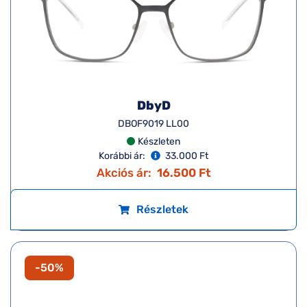
Részletek
-50%
DbyD
DBOF9019 LL00
Készleten
Korábbi ár:
33.000 Ft
Akciós ár:
16.500 Ft