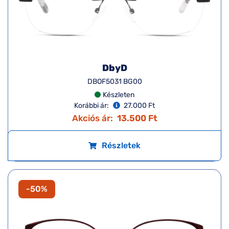
DbyD
DBOF5031 BG00
Készleten
Korábbi ár:
27.000 Ft
Akciós ár:
13.500 Ft
Részletek
-50%