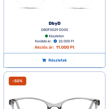
-50%
DbyD
DBOF0029 DD00
Készleten
Korábbi ár:
22.000 Ft
Akciós ár:
11.000 Ft
Részletek