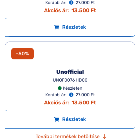
DbyD
DBOF0028 NN00
Készleten
Korábbi ár:
22.000 Ft
Akciós ár:
11.000 Ft
Részletek
-50%