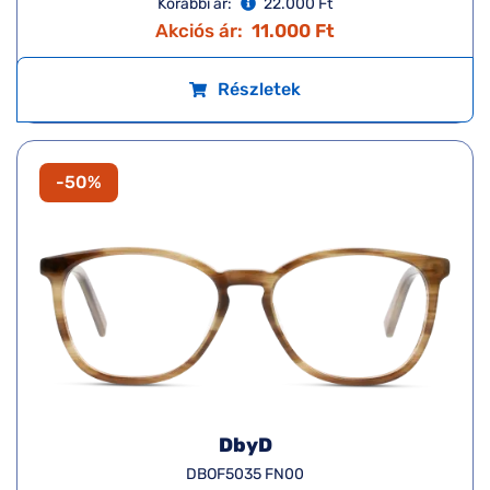
Korábbi ár:
22.000 Ft
Akciós ár:
11.000 Ft
Részletek
-50%
DbyD
DBOF5035 FN00