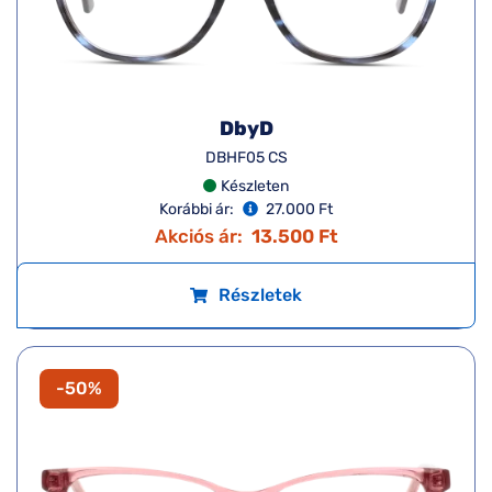
DbyD
DBHF05 CS
Készleten
Korábbi ár:
27.000 Ft
Akciós ár:
13.500 Ft
Részletek
-50%