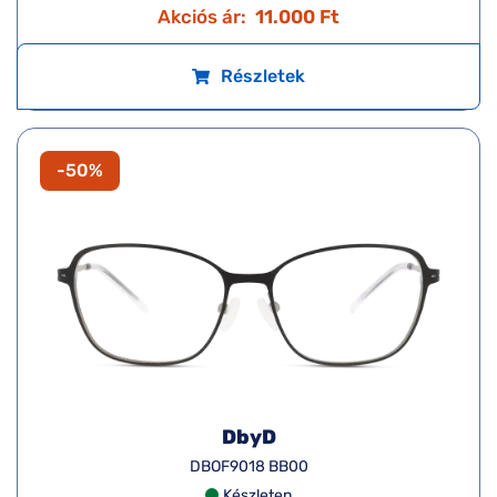
Akciós ár:
11.000 Ft
Részletek
-50%
DbyD
DBOF9018 BB00
Készleten