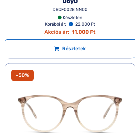
DbyD
DBOF0028 NN00
Készleten
Korábbi ár:
22.000 Ft
Akciós ár:
11.000 Ft
Részletek
-50%