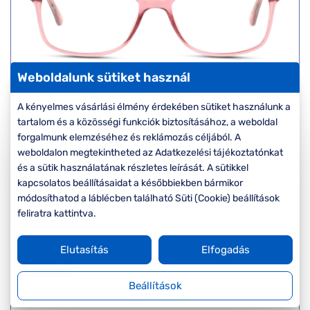
Weboldalunk sütiket használ
Seen
A kényelmes vásárlási élmény érdekében sütiket használunk a
SNIF10 PP
tartalom és a közösségi funkciók biztosításához, a weboldal
Készleten
forgalmunk elemzéséhez és reklámozás céljából. A
Korábbi ár:
17.000 Ft
weboldalon megtekintheted az Adatkezelési tájékoztatónkat
Akciós ár:
8.500 Ft
és a sütik használatának részletes leírását. A sütikkel
kapcsolatos beállításaidat a későbbiekben bármikor
módosíthatod a láblécben található Süti (Cookie) beállítások
Részletek
feliratra kattintva.
Elutasítás
Elfogadás
-50%
Beállítások