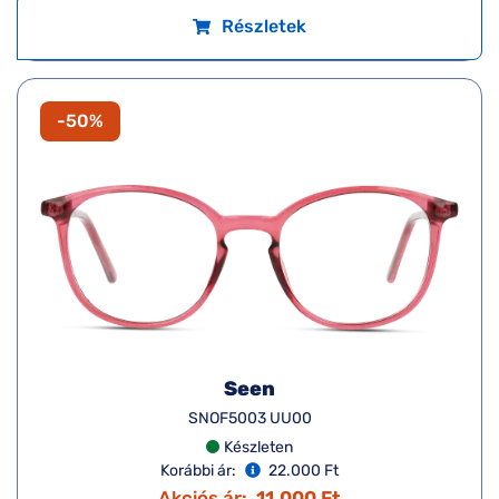
Részletek
-50%
Seen
SNOF5003 UU00
Készleten
Korábbi ár:
22.000 Ft
Akciós ár:
11.000 Ft