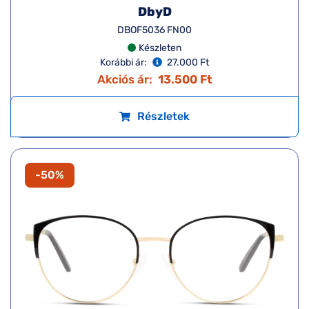
DbyD
DBOF5036 FN00
Készleten
Korábbi ár:
27.000 Ft
Akciós ár:
13.500 Ft
Részletek
-50%