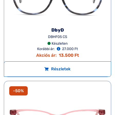
DbyD
DBHF05 CS
Készleten
Korábbi ár:
27.000 Ft
Akciós ár:
13.500 Ft
Részletek
-50%