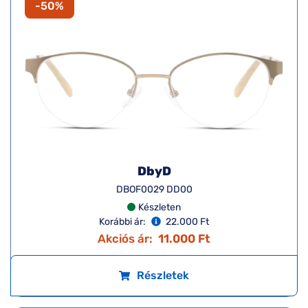
-50%
DbyD
DBOF0029 DD00
Készleten
Korábbi ár:
22.000 Ft
Akciós ár:
11.000 Ft
Részletek