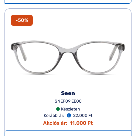
-50%
Seen
SNEF09 EE00
Készleten
Korábbi ár:
22.000 Ft
Akciós ár:
11.000 Ft