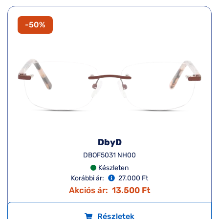
-50%
DbyD
DBOF5031 NH00
Készleten
Korábbi ár:
27.000 Ft
Akciós ár:
13.500 Ft
Részletek