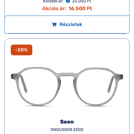
Korábbi ár:
33.000 Ft
Akciós ár:
16.500 Ft
Részletek
-50%
Seen
SNOU5008 EE00