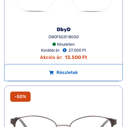
DbyD
DBOF5031 BG00
Készleten
Korábbi ár:
27.000 Ft
Akciós ár:
13.500 Ft
Részletek
-50%