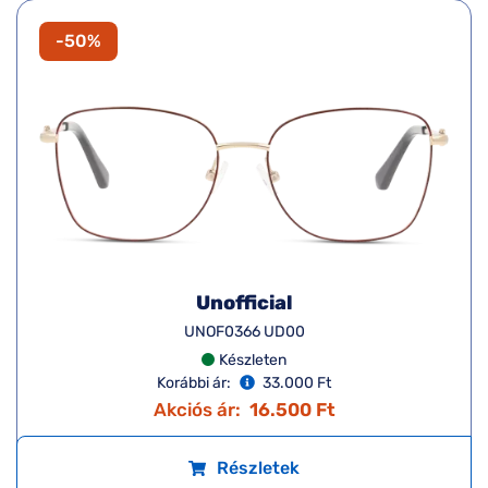
-50%
Unofficial
UNOF0366 UD00
Készleten
Korábbi ár:
33.000 Ft
Akciós ár:
16.500 Ft
Részletek