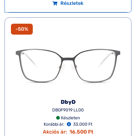
Részletek
-50%
DbyD
DBOF9019 LL00
Készleten
Korábbi ár:
33.000 Ft
Akciós ár:
16.500 Ft