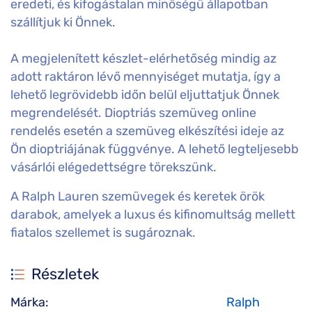
eredeti, és kifogástalan minőségű állapotban
szállítjuk ki Önnek.
A megjelenített készlet-elérhetőség mindig az
adott raktáron lévő mennyiséget mutatja, így a
lehető legrövidebb időn belül eljuttatjuk Önnek
megrendelését. Dioptriás szemüveg online
rendelés esetén a szemüveg elkészítési ideje az
Ön dioptriájának függvénye. A lehető legteljesebb
vásárlói elégedettségre törekszünk.
A Ralph Lauren szemüvegek és keretek örök
darabok, amelyek a luxus és kifinomultság mellett
fiatalos szellemet is sugároznak.
Részletek
Márka:
Ralph