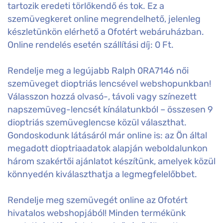
tartozik eredeti törlőkendő és tok. Ez a
szemüvegkeret online megrendelhető, jelenleg
készletünkön elérhető a Ofotért webáruházban.
Online rendelés esetén szállítási díj: 0 Ft.
Rendelje meg a legújabb Ralph 0RA7146 női
szemüveget dioptriás lencsével webshopunkban!
Válasszon hozzá olvasó-, távoli vagy színezett
napszemüveg-lencsét kínálatunkból – összesen 9
dioptriás szemüveglencse közül választhat.
Gondoskodunk látásáról már online is: az Ön által
megadott dioptriaadatok alapján weboldalunkon
három szakértői ajánlatot készítünk, amelyek közül
könnyedén kiválaszthatja a legmegfelelőbbet.
Rendelje meg szemüvegét online az Ofotért
hivatalos webshopjából! Minden termékünk