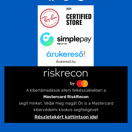
Árukereső.hu
A kibertámadások elleni felkészülésében a
Mastercard RiskRecon
segít minket. Védje meg magát Ön is a Mastercard
kibervédelmi kisokos segítségével!
Részletekért kattintson ide!