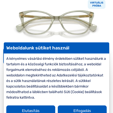
Komplett 20%
Blog
á
VIRTUÁLIS
minden
PRÓBA
G
szemüvegekre
zletek
k
Seen Belépőár
T
ajánlat
c
Weboldalunk sütiket használ
Virtuális
próba
A kényelmes vásárlási élmény érdekében sütiket használunk a
tartalom és a közösségi funkciók biztosításához, a weboldal
forgalmunk elemzéséhez és reklámozás céljából. A
-20%
weboldalon megtekintheted az Adatkezelési tájékoztatónkat
és a sütik használatának részletes leírását. A sütikkel
kapcsolatos beállításaidat a későbbiekben bármikor
Korábbi ár:
45.000 Ft
módosíthatod a láblécben található Süti (Cookie) beállítások
36.000 Ft
Akciós ár:
feliratra kattintva.
A feltűntetett ár a szemüvegkeretre vonatkozik.
Elutasítás
Elfogadás