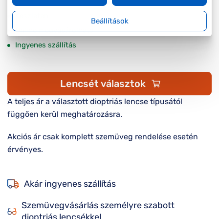
Készleten
Beállítások
Online megvásárolható
Ingyenes szállítás
Lencsét választok
A teljes ár a választott dioptriás lencse típusától
függően kerül meghatározásra.
Akciós ár csak komplett szemüveg rendelése esetén
érvényes.
Akár ingyenes szállítás
Szemüvegvásárlás személyre szabott
dioptriás lencsékkel