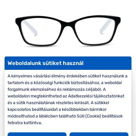
Komplett 20%
Blog
á
minden
G
szemüvegekre
zletek
k
Seen Belépőár
T
ajánlat
c
Weboldalunk sütiket használ
A kényelmes vásárlási élmény érdekében sütiket használunk a
tartalom és a közösségi funkciók biztosításához, a weboldal
-20%
forgalmunk elemzéséhez és reklámozás céljából. A
weboldalon megtekintheted az Adatkezelési tájékoztatónkat
és a sütik használatának részletes leírását. A sütikkel
Korábbi ár:
45.000 Ft
kapcsolatos beállításaidat a későbbiekben bármikor
36.000 Ft
Akciós ár:
módosíthatod a láblécben található Süti (Cookie) beállítások
feliratra kattintva.
A feltűntetett ár a szemüvegkeretre vonatkozik.