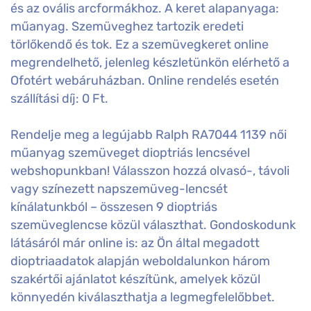
és az ovális arcformákhoz. A keret alapanyaga:
műanyag. Szemüveghez tartozik eredeti
törlőkendő és tok. Ez a szemüvegkeret online
megrendelhető, jelenleg készletünkön elérhető a
Ofotért webáruházban. Online rendelés esetén
szállítási díj: 0 Ft.
Rendelje meg a legújabb Ralph RA7044 1139 női
műanyag szemüveget dioptriás lencsével
webshopunkban! Válasszon hozzá olvasó-, távoli
vagy színezett napszemüveg-lencsét
kínálatunkból – összesen 9 dioptriás
szemüveglencse közül választhat. Gondoskodunk
látásáról már online is: az Ön által megadott
dioptriaadatok alapján weboldalunkon három
szakértői ajánlatot készítünk, amelyek közül
könnyedén kiválaszthatja a legmegfelelőbbet.