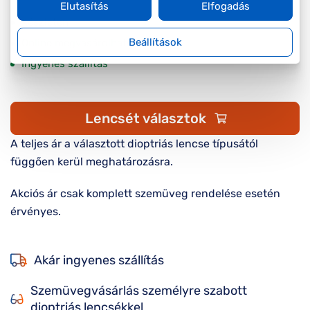
Elutasítás
Elfogadás
Készleten
Beállítások
Online megvásárolható
Ingyenes szállítás
Lencsét választok
A teljes ár a választott dioptriás lencse típusától
függően kerül meghatározásra.
Akciós ár csak komplett szemüveg rendelése esetén
érvényes.
Akár ingyenes szállítás
Szemüvegvásárlás személyre szabott
dioptriás lencsékkel