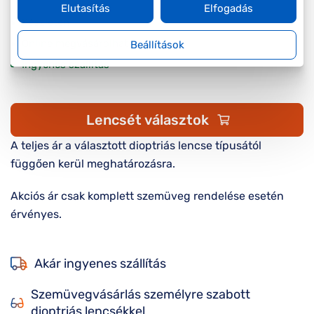
Elutasítás
Elfogadás
Készleten
Online megvásárolható
Beállítások
Ingyenes szállítás
Lencsét választok
A teljes ár a választott dioptriás lencse típusától
függően kerül meghatározásra.
Akciós ár csak komplett szemüveg rendelése esetén
érvényes.
Akár ingyenes szállítás
Szemüvegvásárlás személyre szabott
dioptriás lencsékkel