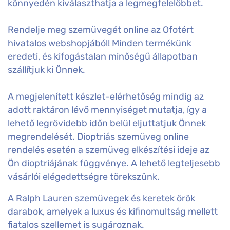
könnyedén kiválaszthatja a legmegfelelőbbet.
Rendelje meg szemüvegét online az Ofotért
hivatalos webshopjából! Minden termékünk
eredeti, és kifogástalan minőségű állapotban
szállítjuk ki Önnek.
A megjelenített készlet-elérhetőség mindig az
adott raktáron lévő mennyiséget mutatja, így a
lehető legrövidebb időn belül eljuttatjuk Önnek
megrendelését. Dioptriás szemüveg online
rendelés esetén a szemüveg elkészítési ideje az
Ön dioptriájának függvénye. A lehető legteljesebb
vásárlói elégedettségre törekszünk.
A Ralph Lauren szemüvegek és keretek örök
darabok, amelyek a luxus és kifinomultság mellett
fiatalos szellemet is sugároznak.