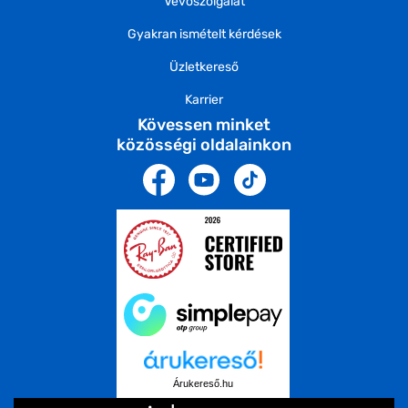
Vevőszolgálat
Gyakran ismételt kérdések
Üzletkereső
Karrier
Kövessen minket
közösségi oldalainkon
Árukereső.hu