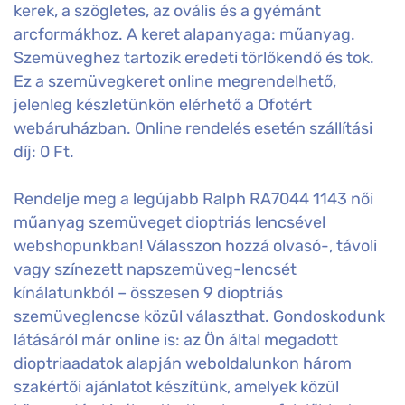
kerek, a szögletes, az ovális és a gyémánt
arcformákhoz. A keret alapanyaga: műanyag.
Szemüveghez tartozik eredeti törlőkendő és tok.
Ez a szemüvegkeret online megrendelhető,
jelenleg készletünkön elérhető a Ofotért
webáruházban. Online rendelés esetén szállítási
díj: 0 Ft.
Rendelje meg a legújabb Ralph RA7044 1143 női
műanyag szemüveget dioptriás lencsével
webshopunkban! Válasszon hozzá olvasó-, távoli
vagy színezett napszemüveg-lencsét
kínálatunkból – összesen 9 dioptriás
szemüveglencse közül választhat. Gondoskodunk
látásáról már online is: az Ön által megadott
dioptriaadatok alapján weboldalunkon három
szakértői ajánlatot készítünk, amelyek közül