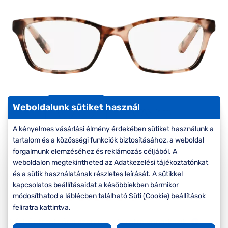
Komplett 20%
Blog
á
minden
G
szemüvegekre
zletek
k
Seen Belépőár
T
ajánlat
c
Weboldalunk sütiket használ
A kényelmes vásárlási élmény érdekében sütiket használunk a
tartalom és a közösségi funkciók biztosításához, a weboldal
-20%
forgalmunk elemzéséhez és reklámozás céljából. A
weboldalon megtekintheted az Adatkezelési tájékoztatónkat
és a sütik használatának részletes leírását. A sütikkel
Korábbi ár:
45.000 Ft
kapcsolatos beállításaidat a későbbiekben bármikor
36.000 Ft
Akciós ár:
módosíthatod a láblécben található Süti (Cookie) beállítások
feliratra kattintva.
A feltűntetett ár a szemüvegkeretre vonatkozik.