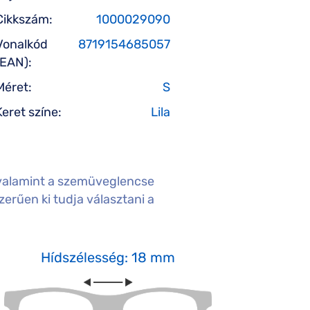
Cikkszám:
1000029090
Vonalkód
8719154685057
(EAN):
Méret:
S
Keret színe:
Lila
valamint a szemüveglencse
erűen ki tudja választani a
Hídszélesség: 18 mm