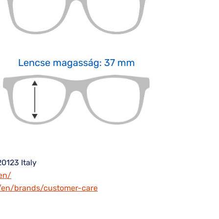
Lencse magasság: 37 mm
20123 Italy
en/
m/en/brands/customer-care