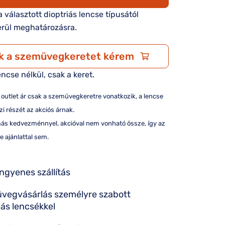
 a választott dioptriás lencse típusától
rül meghatározásra.
k a szemüvegkeretet kérem
encse nélkül, csak a keret.
/ outlet ár csak a szemüvegkeretre vonatkozik, a lencse
i részét az akciós árnak.
más kedvezménnyel, akcióval nem vonható össze, így az
e ajánlattal sem.
ingyenes szállítás
vegvásárlás személyre szabott
iás lencsékkel