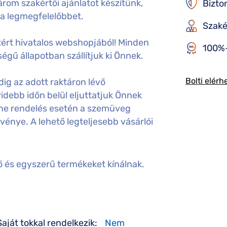
rom szakértői ajánlatot készítünk,
Bizto
 a legmegfelelőbbet.
Szaké
ért hivatalos webshopjából! Minden
100%-
égű állapotban szállítjuk ki Önnek.
Bolti elérh
ig az adott raktáron lévő
idebb időn belül eljuttatjuk Önnek
ine rendelés esetén a szemüveg
gvénye. A lehető legteljesebb vásárlói
ő és egyszerű termékeket kínálnak.
Saját tokkal rendelkezik:
Nem