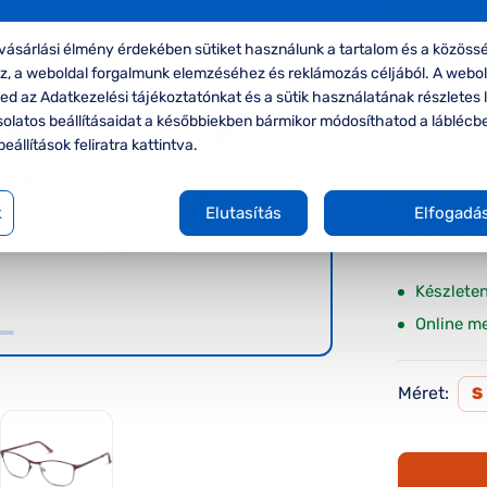
-30%
ásárlási élmény érdekében sütiket használunk a tartalom és a közössé
Seen
oz, a weboldal forgalmunk elemzéséhez és reklámozás céljából. A webo
Seen SN
d az Adatkezelési tájékoztatónkat és a sütik használatának részletes l
solatos beállításaidat a későbbiekben bármikor módosíthatod a láblécb
Korábbi ár:
beállítások feliratra kattintva.
Akciós 
k
Elutasítás
Elfogadá
A feltűnte
Készlete
Online m
Méret:
S