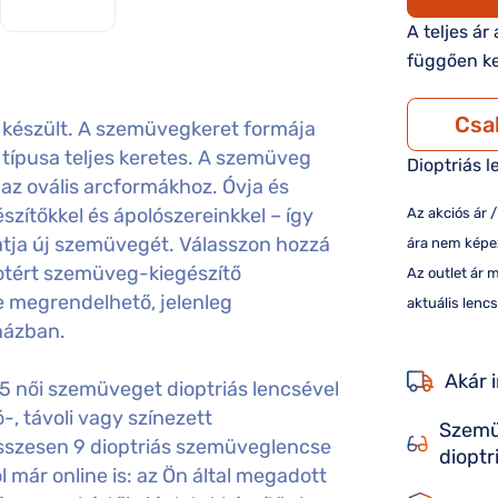
A teljes ár
függően ke
Csa
észült. A szemüvegkeret formája
la, típusa teljes keretes. A szemüveg
Dioptriás l
és az ovális arcformákhoz. Óvja és
ítőkkel és ápolószereinkkel – így
Az akciós ár 
tja új szemüvegét. Válasszon hozzá
ára nem képez
otért szemüveg-kiegészítő
Az outlet ár 
e megrendelhető, jelenleg
aktuális lencs
házban.
Akár 
 női szemüveget dioptriás lencsével
, távoli vagy színezett
Szemü
sszesen 9 dioptriás szemüveglencse
dioptr
 már online is: az Ön által megadott