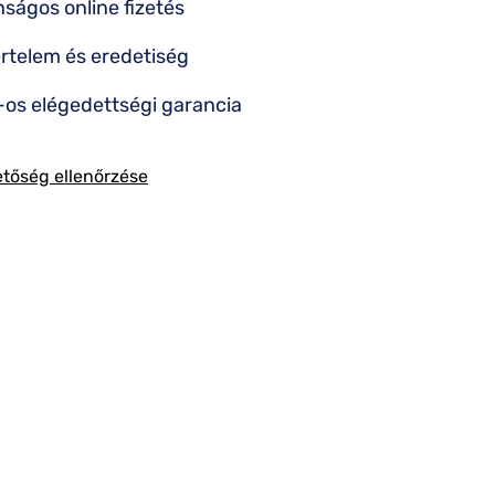
nságos online fizetés
rtelem és eredetiség
os elégedettségi garancia
etőség ellenőrzése