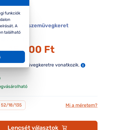
gi funkciók
ldalon
OF5005 női szemüvegkeret
eírását. A
en található
22.000 Ft
15.400 Ft
ár:
s
tett ár a szemüvegkeretre vonatkozik.
n
egvásárolható
Mi a méretem?
52/18/135
Lencsét választok