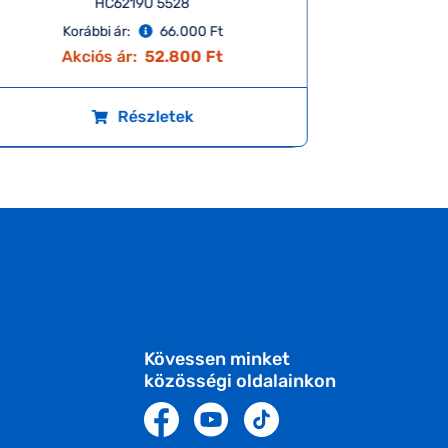
HC6219U 5528
Korábbi ár:
66.000 Ft
K
Akciós ár:
52.800 Ft
A
Részletek
Kövessen minket
közösségi oldalainkon