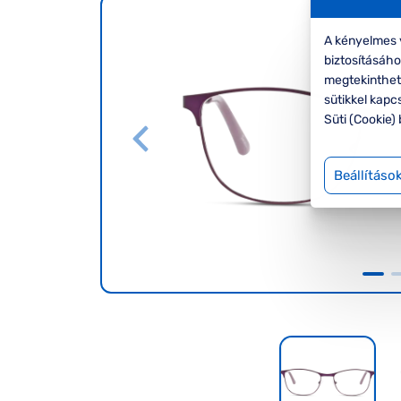
A kényelmes v
biztosításáh
megtekinthete
sütikkel kapc
Süti (Cookie) 
Beállításo