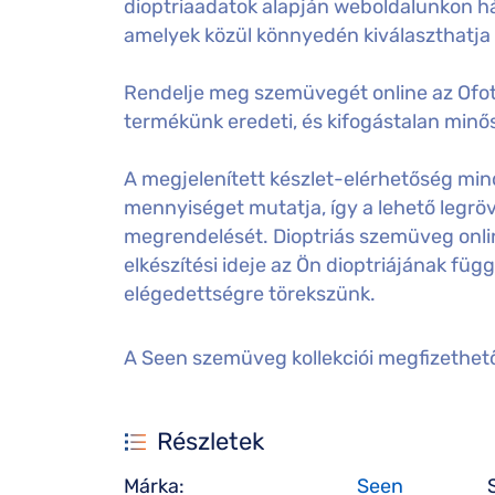
dioptriaadatok alapján weboldalunkon há
amelyek közül könnyedén kiválaszthatja
Rendelje meg szemüvegét online az Ofot
termékünk eredeti, és kifogástalan minős
A megjelenített készlet-elérhetőség mind
mennyiséget mutatja, így a lehető legröv
megrendelését. Dioptriás szemüveg onl
elkészítési ideje az Ön dioptriájának füg
elégedettségre törekszünk.
A Seen szemüveg kollekciói megfizethet
Részletek
Márka:
Seen