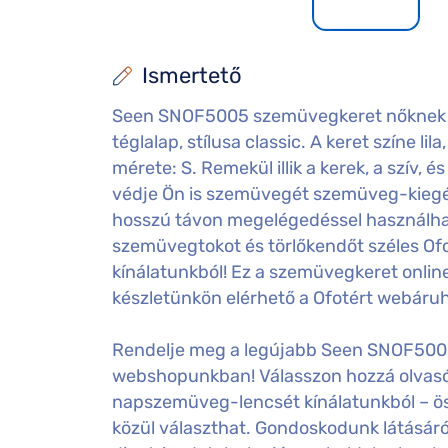
Ismertető
Seen SNOF5005 szemüvegkeret nőknek k
téglalap, stílusa classic. A keret színe li
mérete: S. Remekül illik a kerek, a szív, 
védje Ön is szemüvegét szemüveg-kiegész
hosszú távon megelégedéssel használha
szemüvegtokot és törlőkendőt széles Of
kínálatunkból! Ez a szemüvegkeret onlin
készletünkön elérhető a Ofotért webáru
Rendelje meg a legújabb Seen SNOF5005
webshopunkban! Válasszon hozzá olvasó-
napszemüveg-lencsét kínálatunkból – ö
közül választhat. Gondoskodunk látásáról