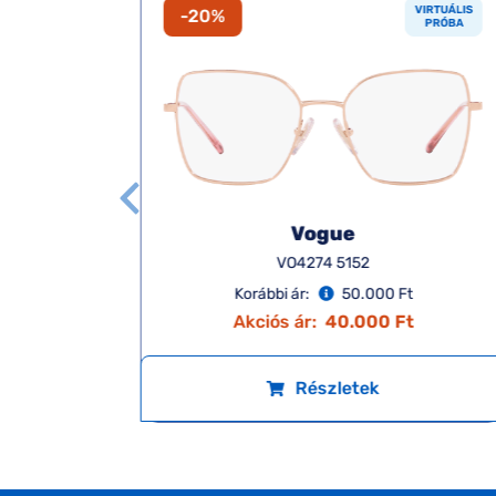
VIRTUÁLIS
VIRTUÁLIS
-20%
PRÓBA
PRÓBA
Vogue
VO4274 5152
Korábbi ár:
50.000 Ft
t
Akciós ár:
40.000 Ft
Részletek