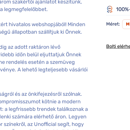
rom szakértői ajánlatot készítünk,
 a legmegfelelőbbet.
100%-
ért hivatalos webshopjából! Minden
Méret:
égű állapotban szállítjuk ki Önnek.
Bolti elérh
ig az adott raktáron lévő
idebb időn belül eljuttatjuk Önnek
ine rendelés esetén a szemüveg
gvénye. A lehető legteljesebb vásárlói
gról és az önkifejezésről szólnak.
 kompromisszumot kötnie a modern
t: a legfrissebb trendek találkoznak a
nki számára elérhető áron. Legyen
színekről, az Unofficial segít, hogy