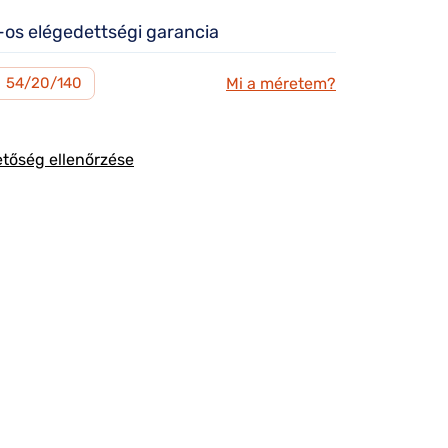
os elégedettségi garancia
Mi a méretem?
M
54/20/140
etőség ellenőrzése