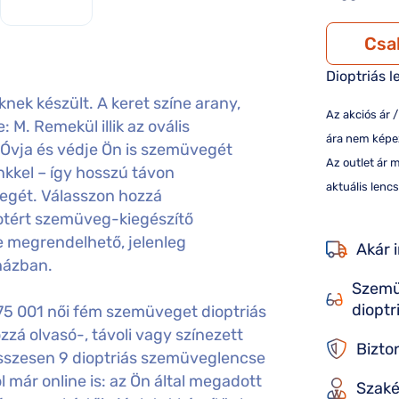
Csa
Dioptriás l
nek készült. A keret színe arany,
Az akciós ár 
 M. Remekül illik az ovális
ára nem képez
 Óvja és védje Ön is szemüvegét
Az outlet ár 
kkel – így hosszú távon
aktuális lencs
egét. Válasszon hozzá
otért szemüveg-kiegészítő
e megrendelhető, jelenleg
Akár 
házban.
Szemü
dioptr
75 001 női fém szemüveget dioptriás
á olvasó-, távoli vagy színezett
Bizto
sszesen 9 dioptriás szemüveglencse
 már online is: az Ön által megadott
Szaké