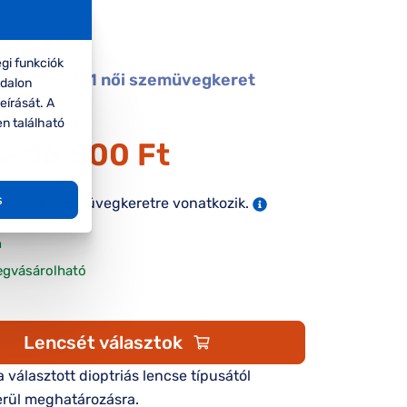
icial
gi funkciók
al UO1175 001 női szemüvegkeret
ldalon
eírását. A
33.000 Ft
en található
16.500 Ft
ár:
s
tett ár a szemüvegkeretre vonatkozik.
n
egvásárolható
Lencsét választok
 a választott dioptriás lencse típusától
rül meghatározásra.