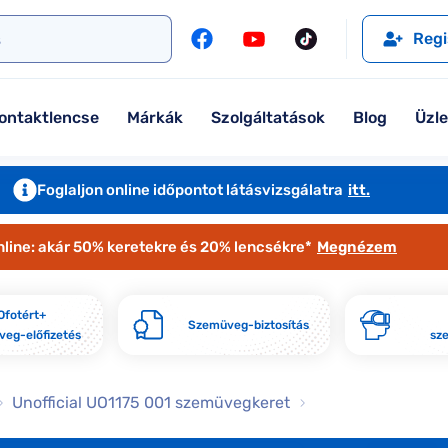
l
Szemüveglencsék
Ralph
Ray-Ban
Regi
Kontaktlencse
Tommy Hilfiger
Guess
l
Márkaismertető
Emporio Armani
Armani Exchange
ontaktlencse
Márkák
Szolgáltatások
Blog
Üzl
Ray-Ban
Ralph Lauren
Armani Exchange
További márkáink
Foglaljon online időpontot látásvizsgálatra
itt.
Jimmy Choo
nline: akár 50% keretekre és 20% lencsékre*
Megnézem
További márkáink megtekintése
Kollekciók
Ofotért+
Szemüveg-biztosítás
eg-előfizetés
sz
Komplett 20% minden szemüvege
Seen Belépőár ajánlat
Unofficial UO1175 001 szemüvegkeret