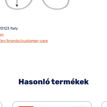
20123 Italy
en
m/en/brands/customer-care
Hasonló termékek