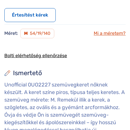
Értesítést kérek
Méret:
Mi a méretem?
M
54/19/140
Bolti elérhetőség ellenőrzése
Ismertető
Unofficial 0UO2227 szemüvegkeret nőknek
készült. A keret színe piros, típusa teljes keretes. A
szemüveg mérete: M. Remekül illik a kerek, a
szögletes, az ovális és a gyémánt arcformákhoz.
Óvja és védje Ön is szemüvegét szemüveg-
kiegészítőkkel és ápolószereinkkel – így hosszú
távon megelégedéssel használhatja új