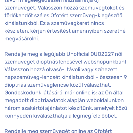
szemüvegét. Válasszon hozzá szemüvegtokot és
törlőkendőt széles Ofotért szemüveg-kiegészítő
kínálatunkból! Ez a szemüvegkeret nincs
készleten, kérjen értesítést amennyiben szeretné
megvásárolni.
Rendelje meg a legújabb Unofficial 0UO2227 női
szemüveget dioptriás lencsével webshopunkban!
Válasszon hozzá olvasó-, távoli vagy színezett
napszemüveg-lencsét kínálatunkból – összesen 9
dioptriás szemüveglencse közül választhat.
Gondoskodunk látásáról már online is: az Ön által
megadott dioptriaadatok alapján weboldalunkon
három szakértői ajánlatot készítünk, amelyek közül
könnyedén kiválaszthatja a legmegfelelőbbet.
Rendelje meg szemüvegét online az Ofotért