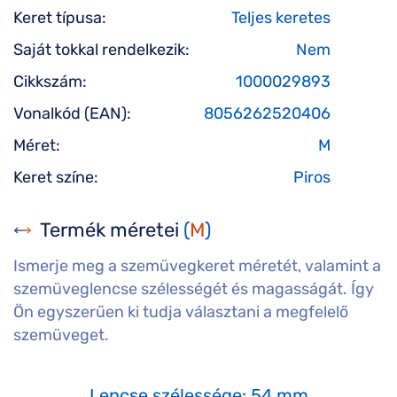
Keret típusa:
Teljes keretes
Saját tokkal rendelkezik:
Nem
Cikkszám:
1000029893
Vonalkód (EAN):
8056262520406
Méret:
M
Keret színe:
Piros
Termék méretei
(
M
)
Ismerje meg a szemüvegkeret méretét, valamint a
szemüveglencse szélességét és magasságát. Így
Ön egyszerűen ki tudja választani a megfelelő
szemüveget.
Lencse szélessége: 54 mm