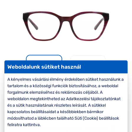
Komplett 20%
Blog
á
minden
G
szemüvegekre
zletek
k
Seen Belépőár
T
ajánlat
c
Weboldalunk sütiket használ
A kényelmes vásárlási élmény érdekében sütiket használunk a
tartalom és a közösségi funkciók biztosításához, a weboldal
-20%
forgalmunk elemzéséhez és reklámozás céljából. A
weboldalon megtekintheted az Adatkezelési tájékoztatónkat
Korábbi ár:
33.000 Ft
és a sütik használatának részletes leírását. A sütikkel
26.400 Ft
Akciós ár:
kapcsolatos beállításaidat a későbbiekben bármikor
módosíthatod a láblécben található Süti (Cookie) beállítások
feliratra kattintva.
A feltűntetett ár a szemüvegkeretre vonatkozik.