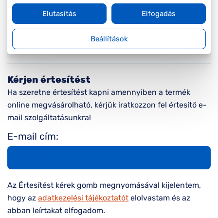
Elutasítás
Elfogadás
Jelenleg nem elérhető online
Beállítások
Kérjen értesítést
Ha szeretne értesítést kapni amennyiben a termék
online megvásárolható, kérjük iratkozzon fel értesítő e-
mail szolgáltatásunkra!
E-mail cím:
Az Értesítést kérek gomb megnyomásával kijelentem,
hogy az
adatkezelési tájékoztatót
elolvastam és az
abban leírtakat elfogadom.