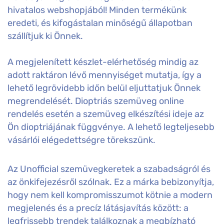
hivatalos webshopjából! Minden termékünk
eredeti, és kifogástalan minőségű állapotban
szállítjuk ki Önnek.
A megjelenített készlet-elérhetőség mindig az
adott raktáron lévő mennyiséget mutatja, így a
lehető legrövidebb időn belül eljuttatjuk Önnek
megrendelését. Dioptriás szemüveg online
rendelés esetén a szemüveg elkészítési ideje az
Ön dioptriájának függvénye. A lehető legteljesebb
vásárlói elégedettségre törekszünk.
Az Unofficial szemüvegkeretek a szabadságról és
az önkifejezésről szólnak. Ez a márka bebizonyítja,
hogy nem kell kompromisszumot kötnie a modern
megjelenés és a precíz látásjavítás között: a
legfrissebb trendek találkoznak a megbízható