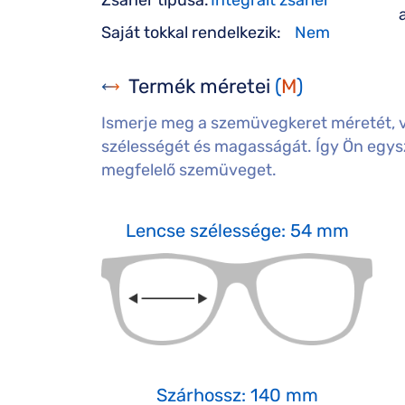
Zsanér típusa:
Integrált zsanér
Saját tokkal rendelkezik:
Nem
Termék méretei
(
M
)
Ismerje meg a szemüvegkeret méretét, 
szélességét és magasságát. Így Ön egysz
megfelelő szemüveget.
Lencse szélessége: 54 mm
Szárhossz: 140 mm