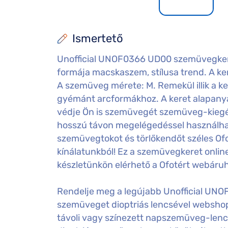
Ismertető
Unofficial UNOF0366 UD00 szemüvegker
formája macskaszem, stílusa trend. A kere
A szemüveg mérete: M. Remekül illik a ker
gyémánt arcformákhoz. A keret alapanya
védje Ön is szemüvegét szemüveg-kiegész
hosszú távon megelégedéssel használha
szemüvegtokot és törlőkendőt széles Of
kínálatunkból! Ez a szemüvegkeret onlin
készletünkön elérhető a Ofotért webáru
Rendelje meg a legújabb Unofficial UN
szemüveget dioptriás lencsével websho
távoli vagy színezett napszemüveg-lenc