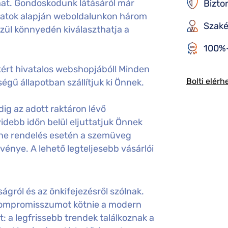
hat. Gondoskodunk látásáról már
Bizto
aadatok alapján weboldalunkon három
Szaké
özül könnyedén kiválaszthatja a
100%-
ért hivatalos webshopjából! Minden
Bolti elérh
égű állapotban szállítjuk ki Önnek.
ig az adott raktáron lévő
idebb időn belül eljuttatjuk Önnek
ine rendelés esetén a szemüveg
gvénye. A lehető legteljesebb vásárlói
gról és az önkifejezésről szólnak.
 kompromisszumot kötnie a modern
t: a legfrissebb trendek találkoznak a