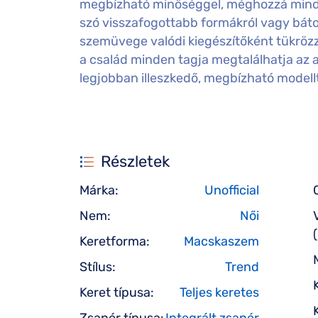
megbízható minőséggel, méghozzá minde
szó visszafogottabb formákról vagy bátor 
szemüvege valódi kiegészítőként tükrözz
a család minden tagja megtalálhatja az 
legjobban illeszkedő, megbízható modell
Részletek
Márka:
Unofficial
Nem:
Női
Keretforma:
Macskaszem
Stílus:
Trend
Keret típusa:
Teljes keretes