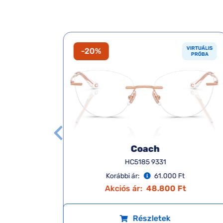
VIRTUÁLIS
VIRTUÁLIS
-20%
PRÓBA
PRÓBA
Coach
HC5185 9331
Korábbi ár:
61.000 Ft
Akciós ár:
48.800 Ft
Részletek