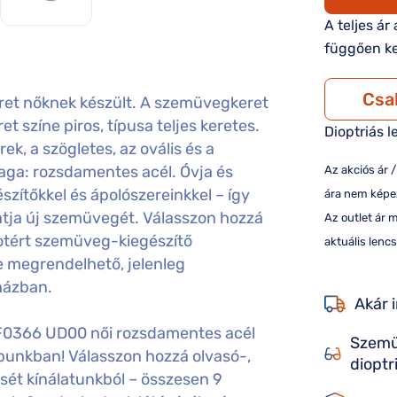
A teljes ár
függően ke
Csa
et nőknek készült. A szemüvegkeret
t színe piros, típusa teljes keretes.
Dioptriás l
ek, a szögletes, az ovális és a
ga: rozsdamentes acél. Óvja és
Az akciós ár 
ítőkkel és ápolószereinkkel – így
ára nem képez
tja új szemüvegét. Válasszon hozzá
Az outlet ár 
otért szemüveg-kiegészítő
aktuális lencs
e megrendelhető, jelenleg
házban.
Akár 
OF0366 UD00 női rozsdamentes acél
Szemü
punkban! Válasszon hozzá olvasó-,
dioptr
sét kínálatunkból – összesen 9