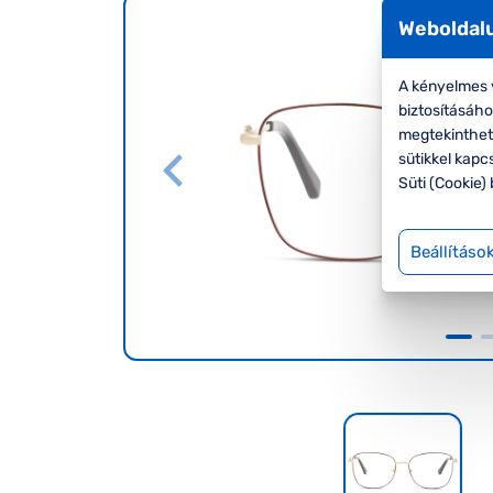
Weboldalu
A kényelmes v
biztosításáh
megtekinthete
sütikkel kapc
Süti (Cookie) 
Beállításo