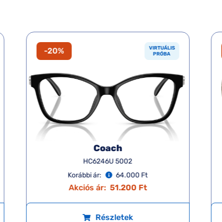
VIRTUÁLIS
-20%
PRÓBA
Coach
HC6246U 5002
Korábbi ár:
64.000 Ft
Akciós ár:
51.200 Ft
Részletek