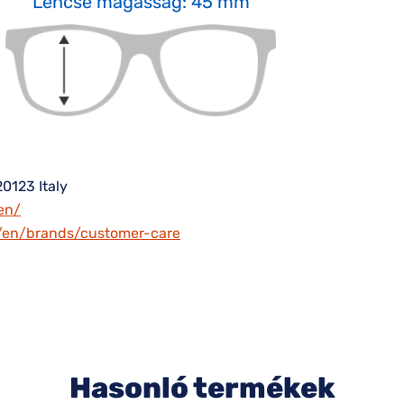
Lencse magasság: 45 mm
20123 Italy
en/
m/en/brands/customer-care
Hasonló termékek