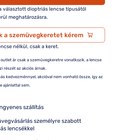
 a választott dioptriás lencse típusától
rül meghatározásra.
k a szemüvegkeretet kérem
encse nélkül, csak a keret.
/ outlet ár csak a szemüvegkeretre vonatkozik, a lencse
i részét az akciós árnak.
más kedvezménnyel, akcióval nem vonható össze, így az
e ajánlattal sem.
ingyenes szállítás
vegvásárlás személyre szabott
iás lencsékkel