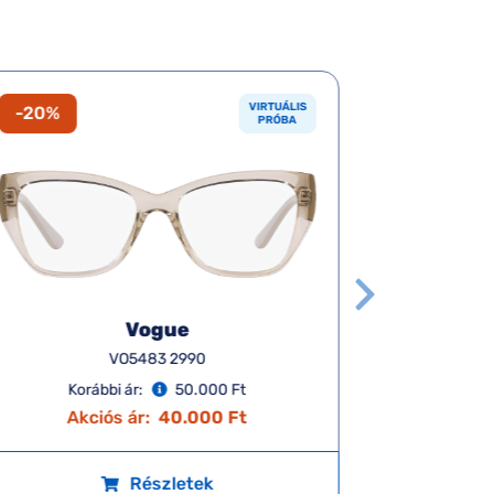
VIRTUÁLIS
-20%
-20%
PRÓBA
Vogue
VO5483 2990
Korábbi ár:
50.000 Ft
K
Akciós ár:
40.000 Ft
A
Részletek