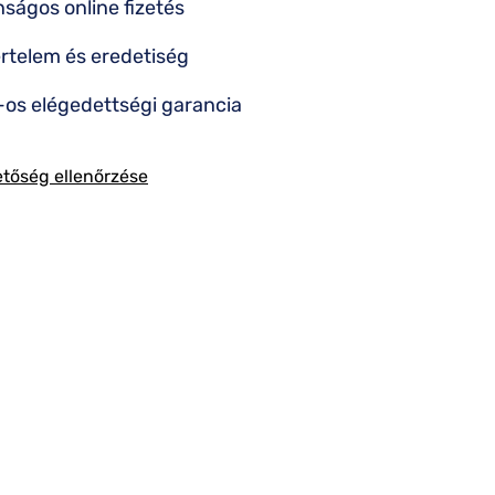
nságos online fizetés
rtelem és eredetiség
os elégedettségi garancia
etőség ellenőrzése