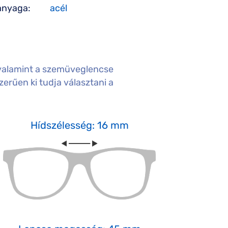
anyaga:
acél
valamint a szemüveglencse
erűen ki tudja választani a
Hídszélesség: 16 mm