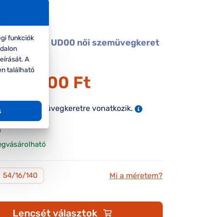
icial
gi funkciók
al UNOF0366 UD00 női szemüvegkeret
ldalon
eírását. A
33.000 Ft
en található
16.500 Ft
ár:
tett ár a szemüvegkeretre vonatkozik.
s
n
egvásárolható
Mi a méretem?
M
54/16/140
Lencsét választok