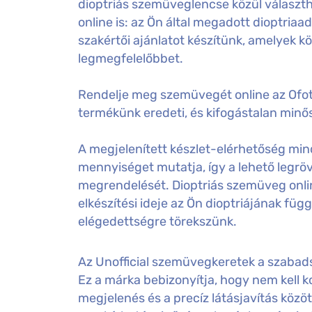
dioptriás szemüveglencse közül választ
online is: az Ön által megadott dioptri
szakértői ajánlatot készítünk, amelyek k
legmegfelelőbbet.
Rendelje meg szemüvegét online az Ofot
termékünk eredeti, és kifogástalan minős
A megjelenített készlet-elérhetőség mind
mennyiséget mutatja, így a lehető legröv
megrendelését. Dioptriás szemüveg onl
elkészítési ideje az Ön dioptriájának füg
elégedettségre törekszünk.
Az Unofficial szemüvegkeretek a szabadsá
Ez a márka bebizonyítja, hogy nem kell
megjelenés és a precíz látásjavítás közöt