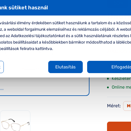
-50%
nk sütiket használ
Unoff
ásárlási élmény érdekében sütiket használunk a tartalom és a közössé
Unoffici
oz, a weboldal forgalmunk elemzéséhez és reklámozás céljából. A webo
d az Adatkezelési tájékoztatónkat és a sütik használatának részletes l
Korábbi ár:
solatos beállításaidat a későbbiekben bármikor módosíthatod a láblécb
beállítások feliratra kattintva.
Akciós 
A feltűnte
k
Elutasítás
Elfogadá
Készlete
Online m
Méret: