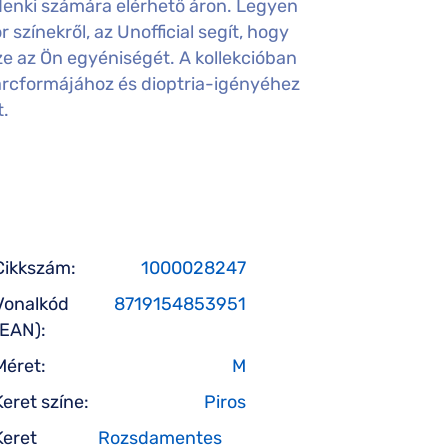
nki számára elérhető áron. Legyen
színekről, az Unofficial segít, hogy
e az Ön egyéniségét. A kollekcióban
arcformájához és dioptria-igényéhez
t.
Cikkszám:
1000028247
Vonalkód
8719154853951
(EAN):
Méret:
M
Keret színe:
Piros
Keret
Rozsdamentes