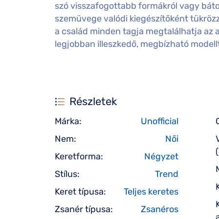
szó visszafogottabb formákról vagy bátor 
szemüvege valódi kiegészítőként tükrözz
a család minden tagja megtalálhatja az 
legjobban illeszkedő, megbízható modell
Részletek
Márka:
Unofficial
Nem:
Női
Keretforma:
Négyzet
Stílus:
Trend
Keret típusa:
Teljes keretes
Zsanér típusa:
Zsanéros