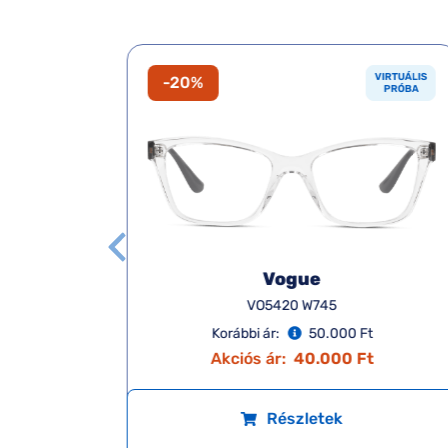
VIRTUÁLIS
VIRTUÁLIS
-20%
PRÓBA
PRÓBA
Vogue
VO5420 W745
Korábbi ár:
50.000 Ft
t
Akciós ár:
40.000 Ft
Részletek