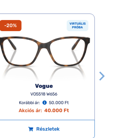
VIRTUÁLIS
-20%
-20%
PRÓBA
Vogue
VO5518 W656
Korábbi ár:
50.000 Ft
Ko
Akciós ár:
40.000 Ft
A
Részletek