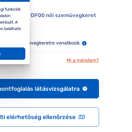
icial
gi funkciók
al UNOT0072 DF00 női szemüvegkeret
ldalon
eírását. A
000 Ft
en található
tett ár a szemüvegkeretre vonatkozik.
s
Mi a méretem?
49/16/135
pontfoglalás látásvizsgálatra
lti elérhetőség ellenőrzése