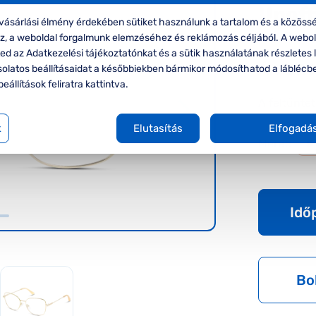
Unoff
ásárlási élmény érdekében sütiket használunk a tartalom és a közössé
Unoffici
oz, a weboldal forgalmunk elemzéséhez és reklámozás céljából. A webo
d az Adatkezelési tájékoztatónkat és a sütik használatának részletes l
Ár:
27.
solatos beállításaidat a későbbiekben bármikor módosíthatod a láblécb
beállítások feliratra kattintva.
A feltűnte
k
Elutasítás
Elfogadá
Méret:
S
Idő
Bo