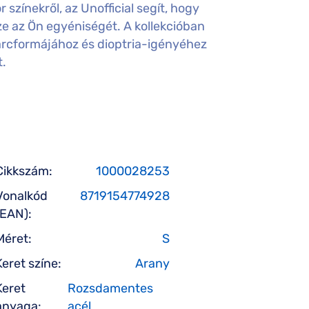
színekről, az Unofficial segít, hogy
e az Ön egyéniségét. A kollekcióban
arcformájához és dioptria-igényéhez
t.
Cikkszám:
1000028253
Vonalkód
8719154774928
(EAN):
Méret:
S
Keret színe:
Arany
Keret
Rozsdamentes
anyaga:
acél