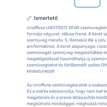
Ismertető
Unofficial UNOT0072 DF00 szemüvegkere
formája négyzet, stílusa trend. A keret sz
szemüveg mérete: S. Remekül illik a szív,
arcformákhoz. A keret alapanyaga: rozsd
szemüvegét szemüveg-kiegészítőkkel és 
megelégedéssel használhatja új szemüv
szemüvegtokot és törlőkendőt széles Of
kínálatunkból!
Az Unofficial szemüvegkeretek a szabadsá
Ez a márka bebizonyítja, hogy nem kell
megjelenés és a precíz látásjavítás közöt
megbízható minőséggel, méghozzá minde