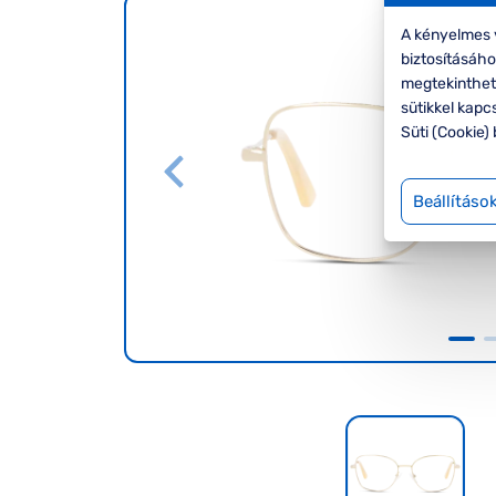
A kényelmes v
biztosításáh
megtekinthete
sütikkel kapc
Süti (Cookie) 
Beállításo