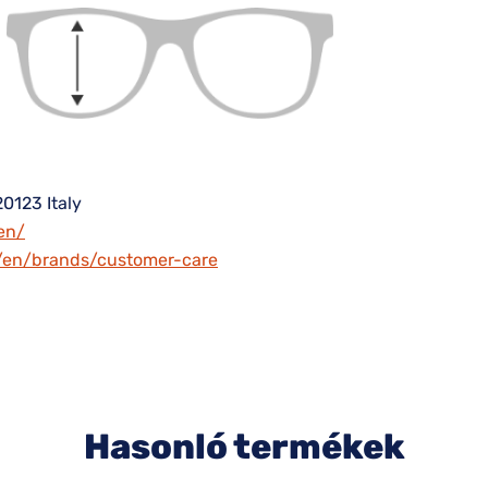
20123 Italy
en/
m/en/brands/customer-care
Hasonló termékek