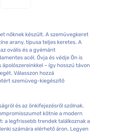
t nőknek készült. A szemüvegkeret
íne arany, típusa teljes keretes. A
 az ovális és a gyémánt
amentes acél. Óvja és védje Ön is
ápolószereinkkel – így hosszú távon
egét. Válasszon hozzá
otért szemüveg-kiegészítő
gról és az önkifejezésről szólnak.
 kompromisszumot kötnie a modern
t: a legfrissebb trendek találkoznak a
nki számára elérhető áron. Legyen