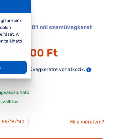
icial
gi funkciók
al UO1188B 001 női szemüvegkeret
ldalon
eírását. A
en található
33.000 Ft
23.100 Ft
ár:
s
tett ár a szemüvegkeretre vonatkozik.
n
egvásárolható
szállítás
Mi a méretem?
M
55/18/140