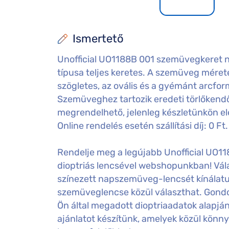
Ismertető
Unofficial UO1188B 001 szemüvegkeret nő
típusa teljes keretes. A szemüveg mérete:
szögletes, az ovális és a gyémánt arcfo
Szemüveghez tartozik eredeti törlőkendő
megrendelhető, jelenleg készletünkön e
Online rendelés esetén szállítási díj: 0 Ft.
Rendelje meg a legújabb Unofficial UO1
dioptriás lencsével webshopunkban! Vála
színezett napszemüveg-lencsét kínálatu
szemüveglencse közül választhat. Gondos
Ön által megadott dioptriaadatok alapj
ajánlatot készítünk, amelyek közül könny