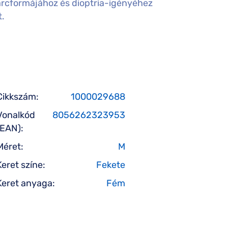
arcformájához és dioptria-igényéhez
t.
Cikkszám:
1000029688
Vonalkód
8056262323953
(EAN):
Méret:
M
Keret színe:
Fekete
Keret anyaga:
Fém