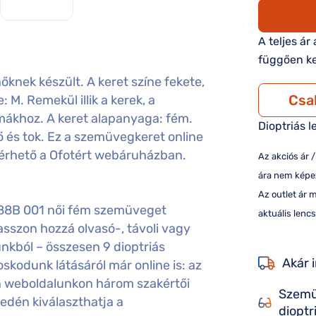
A teljes ár
függően ke
knek készült. A keret színe fekete,
Csa
 M. Remekül illik a kerek, a
rmákhoz. A keret alapanyaga: fém.
Dioptriás l
 és tok. Ez a szemüvegkeret online
lérhető a Ofotért webáruházban.
Az akciós ár 
ára nem képez
Az outlet ár 
188B 001 női fém szemüveget
aktuális lencs
sszon hozzá olvasó-, távoli vagy
nkból – összesen 9 dioptriás
Akár 
kodunk látásáról már online is: az
án weboldalunkon három szakértői
Szemü
edén kiválaszthatja a
dioptr