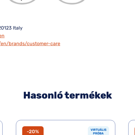
20123 Italy
en
m/en/brands/customer-care
Hasonló termékek
VIRTUÁLIS
-20%
PRÓBA