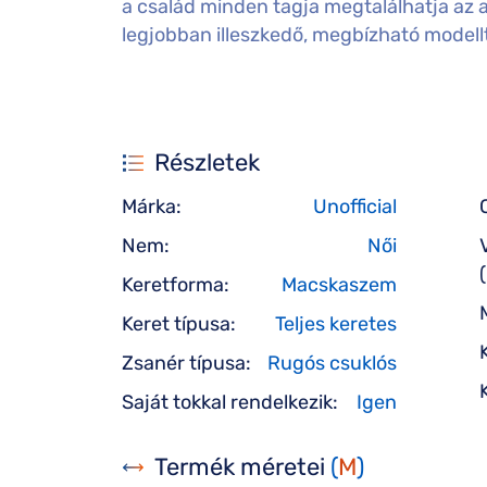
a család minden tagja megtalálhatja az 
legjobban illeszkedő, megbízható modell
Részletek
Márka:
Unofficial
Nem:
Női
Keretforma:
Macskaszem
Keret típusa:
Teljes keretes
Zsanér típusa:
Rugós csuklós
Saját tokkal rendelkezik:
Igen
Termék méretei
(
M
)