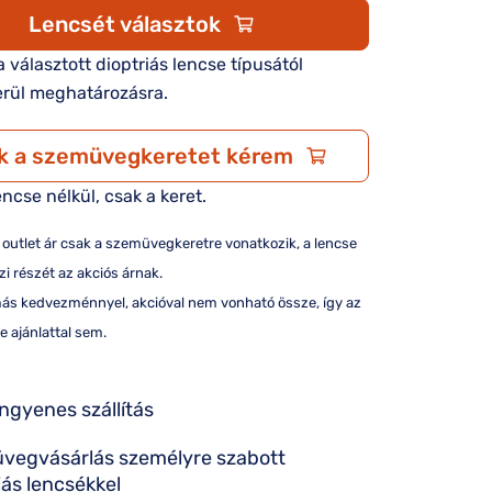
Lencsét választok
 a választott dioptriás lencse típusától
rül meghatározásra.
k a szemüvegkeretet kérem
encse nélkül, csak a keret.
/ outlet ár csak a szemüvegkeretre vonatkozik, a lencse
i részét az akciós árnak.
más kedvezménnyel, akcióval nem vonható össze, így az
e ajánlattal sem.
ingyenes szállítás
vegvásárlás személyre szabott
iás lencsékkel