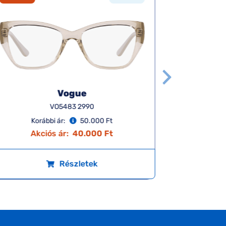
Vogue
VO5483 2990
Korábbi ár:
50.000 Ft
K
Akciós ár:
40.000 Ft
A
Részletek