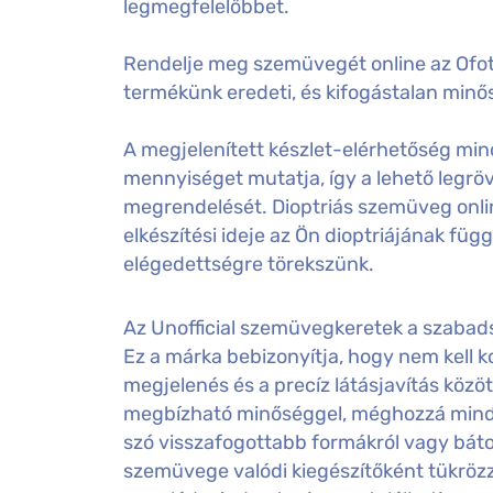
legmegfelelőbbet.
Rendelje meg szemüvegét online az Ofot
termékünk eredeti, és kifogástalan minős
A megjelenített készlet-elérhetőség mind
mennyiséget mutatja, így a lehető legröv
megrendelését. Dioptriás szemüveg onl
elkészítési ideje az Ön dioptriájának füg
elégedettségre törekszünk.
Az Unofficial szemüvegkeretek a szabadsá
Ez a márka bebizonyítja, hogy nem kell
megjelenés és a precíz látásjavítás közöt
megbízható minőséggel, méghozzá minde
szó visszafogottabb formákról vagy bátor 
szemüvege valódi kiegészítőként tükrözz