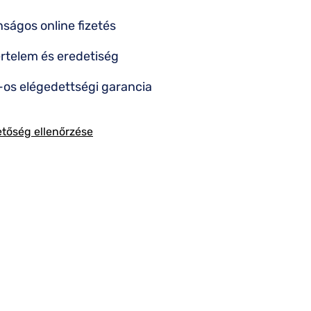
nságos online fizetés
rtelem és eredetiség
os elégedettségi garancia
etőség ellenőrzése