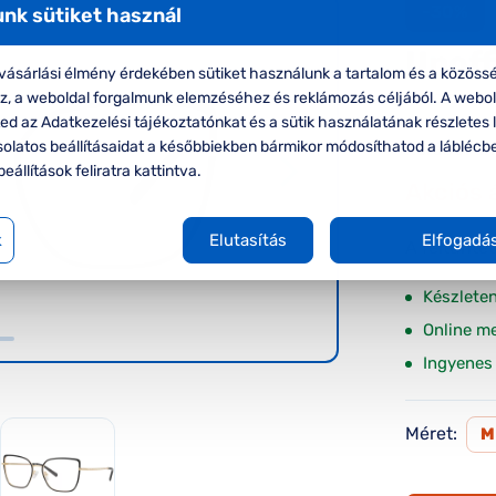
-30%
nk sütiket használ
Unoff
ásárlási élmény érdekében sütiket használunk a tartalom és a közössé
Unoffici
oz, a weboldal forgalmunk elemzéséhez és reklámozás céljából. A webo
d az Adatkezelési tájékoztatónkat és a sütik használatának részletes l
solatos beállításaidat a későbbiekben bármikor módosíthatod a láblécb
Korábbi ár:
beállítások feliratra kattintva.
Akciós 
k
Elutasítás
Elfogadá
A feltűnte
Készlete
Online m
Ingyenes 
Méret: