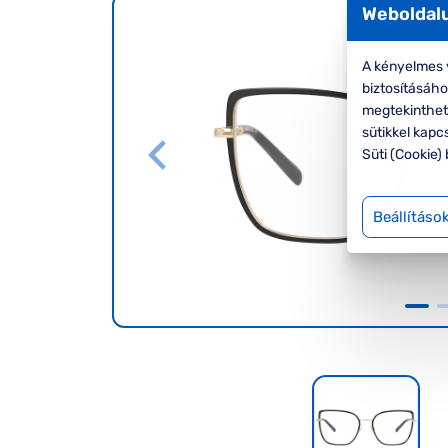
Weboldalu
A kényelmes v
biztosításáh
megtekinthete
sütikkel kapc
Süti (Cookie) 
Beállításo