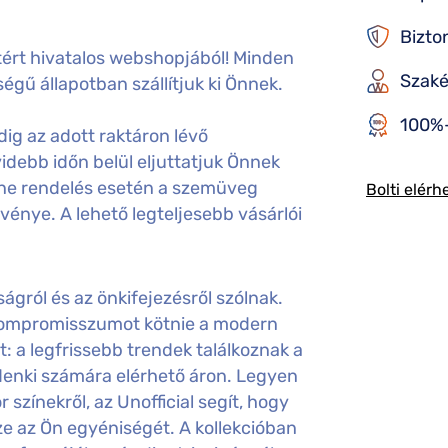
Bizto
ért hivatalos webshopjából! Minden
Szaké
égű állapotban szállítjuk ki Önnek.
100%-
ig az adott raktáron lévő
idebb időn belül eljuttatjuk Önnek
ine rendelés esetén a szemüveg
Bolti elérh
gvénye. A lehető legteljesebb vásárlói
gról és az önkifejezésről szólnak.
 kompromisszumot kötnie a modern
t: a legfrissebb trendek találkoznak a
nki számára elérhető áron. Legyen
színekről, az Unofficial segít, hogy
e az Ön egyéniségét. A kollekcióban