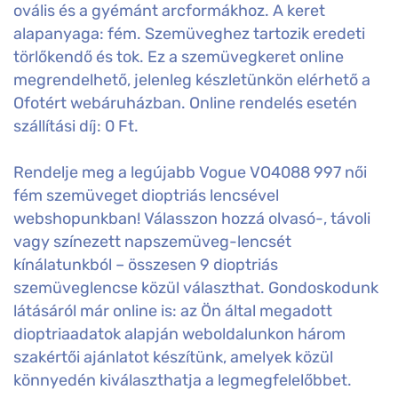
ovális és a gyémánt arcformákhoz. A keret
alapanyaga: fém. Szemüveghez tartozik eredeti
törlőkendő és tok. Ez a szemüvegkeret online
megrendelhető, jelenleg készletünkön elérhető a
Ofotért webáruházban. Online rendelés esetén
szállítási díj: 0 Ft.
Rendelje meg a legújabb Vogue VO4088 997 női
fém szemüveget dioptriás lencsével
webshopunkban! Válasszon hozzá olvasó-, távoli
vagy színezett napszemüveg-lencsét
kínálatunkból – összesen 9 dioptriás
szemüveglencse közül választhat. Gondoskodunk
látásáról már online is: az Ön által megadott
dioptriaadatok alapján weboldalunkon három
szakértői ajánlatot készítünk, amelyek közül
könnyedén kiválaszthatja a legmegfelelőbbet.