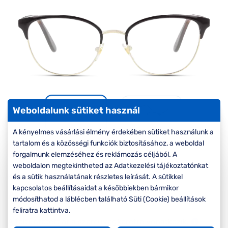
Komplett 20%
Blog
á
minden
G
szemüvegekre
zletek
k
Seen Belépőár
T
ajánlat
c
Weboldalunk sütiket használ
A kényelmes vásárlási élmény érdekében sütiket használunk a
tartalom és a közösségi funkciók biztosításához, a weboldal
-20%
forgalmunk elemzéséhez és reklámozás céljából. A
weboldalon megtekintheted az Adatkezelési tájékoztatónkat
Korábbi ár:
50.000 Ft
és a sütik használatának részletes leírását. A sütikkel
kapcsolatos beállításaidat a későbbiekben bármikor
40.000 Ft
Akciós ár:
módosíthatod a láblécben található Süti (Cookie) beállítások
feliratra kattintva.
A feltűntetett ár a szemüvegkeretre vonatkozik.