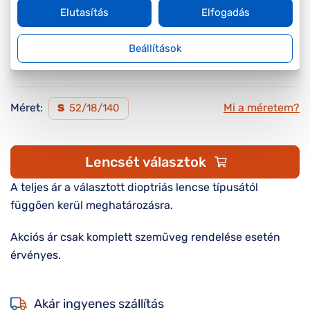
Elutasítás
Elfogadás
Készleten
Online megvásárolható
Beállítások
Ingyenes szállítás
Méret:
Mi a méretem?
S
52/18/140
Lencsét választok
A teljes ár a választott dioptriás lencse típusától
függően kerül meghatározásra.
Akciós ár csak komplett szemüveg rendelése esetén
érvényes.
Akár ingyenes szállítás