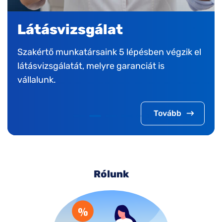
Garanciák
Számunkra a legfontosabb a vásárlóink
elégedettsége. Ismerje meg ön is a garancia
részleteit!
Tovább
Rólunk