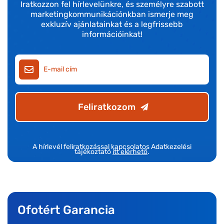
Iratkozzon fel hírlevelünkre, és személyre szabott
marketingkommunikációnkban ismerje meg
exkluzív ajánlatainkat és a legfrissebb
információinkat!
Feliratkozom
A hírlevél feliratkozással kapcsolatos Adatkezelési
tájékoztató
itt elérhető
.
Ofotért Garancia