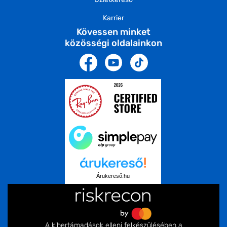
Karrier
Kövessen minket
közösségi oldalainkon
Árukereső.hu
A kibertámadások elleni felkészülésében a