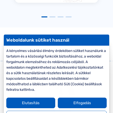
Vásároljon négy egyszerű lépésben
Weboldalunk sütiket használ
szemüveget online és az üzleteinkben!
A kényelmes vásárlási élmény érdekében sütiket használunk a
tartalom és a közösségi funkciók biztosításához, a weboldal
3
forgalmunk elemzéséhez és reklámozás céljából. A
weboldalon megtekintheted az Adatkezelési tájékoztatónkat
és a sütik használatának részletes leírását. A sütikkel
kapcsolatos beállításaidat a későbbiekben bármikor
módosíthatod a láblécben található Süti (Cookie) beállítások
feliratra kattintva.
Elutasítás
Elfogadás