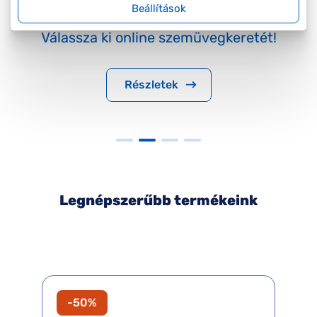
Beállítások
Válasszon
szemüveglencsét az Ön
igényeihez!
Részletek
Legnépszerűbb termékeink
-50%