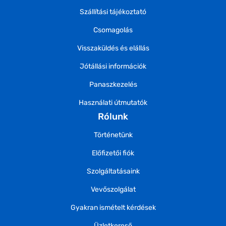
Szállítási tájékoztató
Csomagolás
Visszaküldés és elállás
Jótállási információk
Panaszkezelés
Használati útmutatók
Rólunk
Történetünk
Előfizetői fiók
Szolgáltatásaink
Vevőszolgálat
Gyakran ismételt kérdések
Üzletkereső