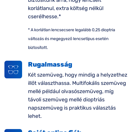
biztosítunk arra, hogy lencséit
korlátlanul, extra költség nélkül
cserélhesse.*
* A korlátlan lencsecsere legalább 0,25 dioptria
változás és megegyező lencsetípus esetén
biztosított.
Rugalmasság
Két szemüveg, hogy mindig a helyzethez
illőt választhassa. Multifokális szemüveg
mellé például olvasószemüveg, míg
távoli szemüveg mellé dioptriás
napszemüveg is praktikus választás
lehet.