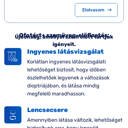
Elolvasom
Ofotért+ szemüveg-előfizetés:
Újdonság, amellyel szem előtt tartjuk
igényeit.
Ingyenes látásvizsgálat
Korlátlan ingyenes látásvizsgálati
lehetőséget biztosít, hogy időben
észlelhetőek legyenek a változások
dioptriájában, és látása mindig
megfelelő maradhasson.
Lencsecsere
Amennyiben látása változik, lehetőséget