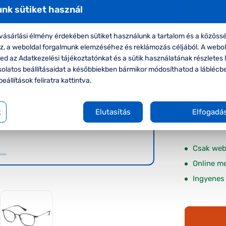
-20%
nk sütiket használ
Ray-
ásárlási élmény érdekében sütiket használunk a tartalom és a közössé
Ray-Ban 
oz, a weboldal forgalmunk elemzéséhez és reklámozás céljából. A webo
szemüve
d az Adatkezelési tájékoztatónkat és a sütik használatának részletes l
solatos beállításaidat a későbbiekben bármikor módosíthatod a láblécb
Korábbi ár:
beállítások feliratra kattintva.
Akciós 
k
Elutasítás
Elfogadá
A feltűnte
Csak web
Online m
Ingyenes 