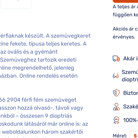
A teljes ár
függően ke
Akciós ár 
rfiaknak készült. A szemüvegkeret
érvényes.
íne fekete, típusa teljes keretes. A
 az ovális és a gyémánt
Akár 
 Szemüveghez tartozik eredeti
nline megrendelhető, jelenleg
Szemü
házban. Online rendelés esetén
dioptr
Bizto
66 2904 férfi fém szemüveget
Szaké
sszon hozzá olvasó-, távoli vagy
nkból – összesen 9 dioptriás
100%-
kodunk látásáról már online is: az
án weboldalunkon három szakértői
Méret:
S