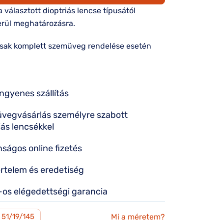
 a választott dioptriás lencse típusától
rül meghatározásra.
csak komplett szemüveg rendelése esetén
ingyenes szállítás
vegvásárlás személyre szabott
iás lencsékkel
nságos online fizetés
rtelem és eredetiség
os elégedettségi garancia
Mi a méretem?
51/19/145