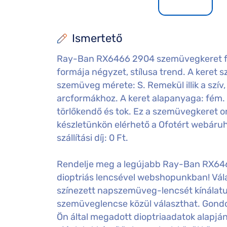
Ismertető
Ray-Ban RX6466 2904 szemüvegkeret fé
formája négyzet, stílusa trend. A keret sz
szemüveg mérete: S. Remekül illik a szív,
arcformákhoz. A keret alapanyaga: fém.
törlőkendő és tok. Ez a szemüvegkeret o
készletünkön elérhető a Ofotért webáru
szállítási díj: 0 Ft.
Rendelje meg a legújabb Ray-Ban RX64
dioptriás lencsével webshopunkban! Vála
színezett napszemüveg-lencsét kínálatu
szemüveglencse közül választhat. Gondos
Ön által megadott dioptriaadatok alapj