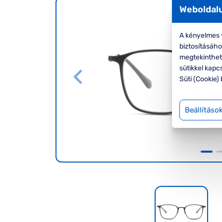
Weboldalu
A kényelmes v
biztosításáh
megtekinthete
sütikkel kapc
Süti (Cookie) 
Beállításo