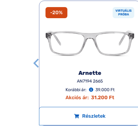
VIRTUÁLIS
VIRTUÁLIS
-20%
PRÓBA
PRÓBA
Arnette
AN7194 2665
Korábbi ár:
39.000 Ft
Akciós ár:
31.200 Ft
Részletek