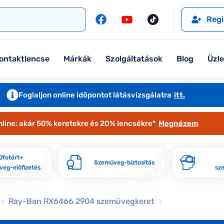
l
Szemüveglencsék
Ralph
Ray-Ban
Regi
Kontaktlencse
Tommy Hilfiger
Guess
l
Márkaismertető
Emporio Armani
Armani Exchange
ontaktlencse
Márkák
Szolgáltatások
Blog
Üzl
Ray-Ban
Ralph Lauren
Armani Exchange
További márkáink
Foglaljon online időpontot látásvizsgálatra
itt.
Jimmy Choo
nline: akár 50% keretekre és 20% lencsékre*
Megnézem
További márkáink megtekintése
Kollekciók
Ofotért+
Szemüveg-biztosítás
eg-előfizetés
sz
Komplett 20% minden szemüvege
Seen Belépőár ajánlat
Ray-Ban RX6466 2904 szemüvegkeret