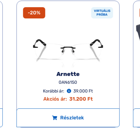
VIRTUÁLIS
-20%
PRÓBA
Arnette
0AN6150
Korábbi ár:
39.000 Ft
Akciós ár:
31.200 Ft
Részletek