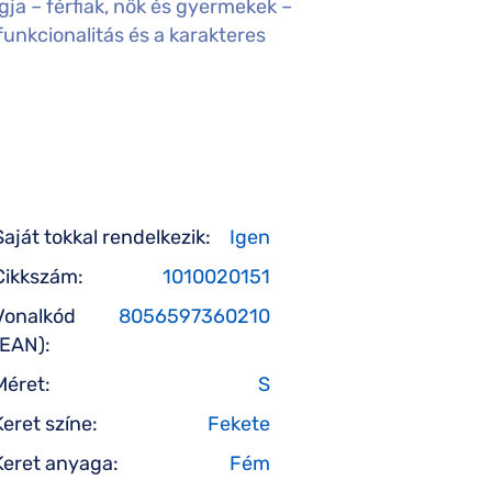
gja – férfiak, nők és gyermekek –
unkcionalitás és a karakteres
Saját tokkal rendelkezik:
Igen
Cikkszám:
1010020151
Vonalkód
8056597360210
(EAN):
Méret:
S
Keret színe:
Fekete
Keret anyaga:
Fém