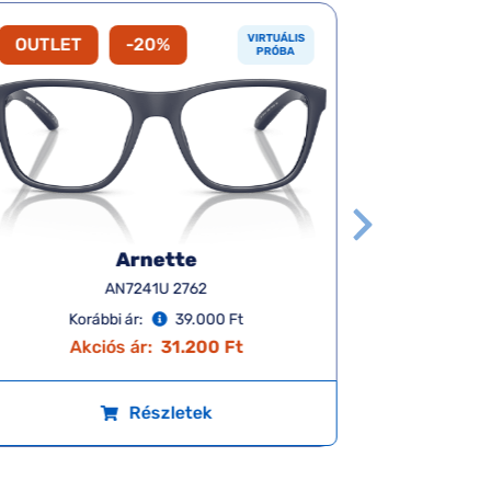
VIRTUÁLIS
OUTLET
-20%
Új term
PRÓBA
Arnette
AN7241U 2762
Korábbi ár:
39.000 Ft
K
Akciós ár:
31.200 Ft
A
Részletek