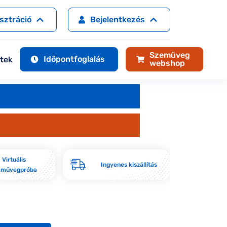
Arcforma ajánló
Látásvizsgálat
sztráció
Bejelentkezés
Virtuális napszemüvegpróba
Szemüveg-előfizetés
Dioptriás napszemüvegek
Szemüveg-biztosítás
Szemüveg
Időpontfoglalás
etek
webshop
További szolgáltatások
®
Transitions
lencsék
Multifokális szemüveg
Szemüveg lencse digitális eszközökhöz
Virtuális
Szemüveg ápolása
Ingyenes kiszállítás
70 é
emüvegpróba
kre
Gyakran ismételt kérdések
További hasznos cikkek