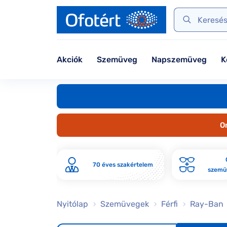
Dioptriás napszemüvegek
Tanácsadás
DbyD
Unofficia
Szemüvegek
Polarizált napszemüvegek
Gondoskodjunk szemünkről
Seen
Seen
Webshop kínálat
Virtuális napszemüvegpróba
Kerettípusok
Unofficia
DbyD
Virtuális szemüvegpróba
Akciók
Szemüveg
Napszemüveg
K
Szemüveg-kiegészítők
Kategória
Online vásárlás útmutató
Női
Férfi
Kategória
O
Női
Férfi
s kiszállítás
70 éves szakértelem
szemüv
Gyermek
Nyitólap
Szemüvegek
Férfi
Ray-Ban