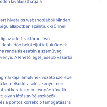
edén kiválaszthatja a
ért hivatalos webshopjából! Minden
égű állapotban szállítjuk ki Önnek.
ig az adott raktáron lévő
idebb időn belül eljuttatjuk Önnek
ine rendelés esetén a szemüveg
gvénye. A lehető legteljesebb vásárlói
egmárkája, amelynek vezető szerepe
 a kiemelkedő viselési kényelmen
optikai keretek nem csupán követik,
: olyan látásjavító eszközök,
és a pontos korrekció támogatására