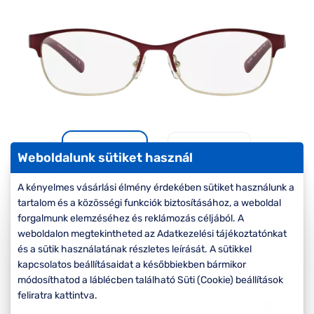
Komplett 20%
Blog
á
minden
G
szemüvegekre
zletek
k
Seen Belépőár
T
ajánlat
c
Weboldalunk sütiket használ
A kényelmes vásárlási élmény érdekében sütiket használunk a
tartalom és a közösségi funkciók biztosításához, a weboldal
-20%
forgalmunk elemzéséhez és reklámozás céljából. A
weboldalon megtekintheted az Adatkezelési tájékoztatónkat
Korábbi ár:
45.000 Ft
és a sütik használatának részletes leírását. A sütikkel
36.000 Ft
kapcsolatos beállításaidat a későbbiekben bármikor
Akciós ár:
módosíthatod a láblécben található Süti (Cookie) beállítások
feliratra kattintva.
A feltűntetett ár a szemüvegkeretre vonatkozik.