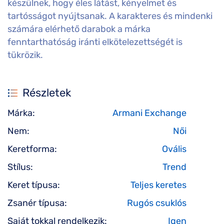
készülnek, hogy éles látást, kényelmet és
tartósságot nyújtsanak. A karakteres és mindenki
számára elérhető darabok a márka
fenntarthatóság iránti elkötelezettségét is
tükrözik.
Részletek
Márka:
Armani Exchange
Nem:
Női
Keretforma:
Ovális
Stílus:
Trend
Keret típusa:
Teljes keretes
Zsanér típusa:
Rugós csuklós
Saját tokkal rendelkezik:
Igen