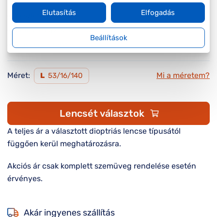
Elutasítás
Elfogadás
Készleten
Online megvásárolható
Beállítások
Ingyenes szállítás
Méret:
Mi a méretem?
L
53/16/140
Lencsét választok
A teljes ár a választott dioptriás lencse típusától
függően kerül meghatározásra.
Akciós ár csak komplett szemüveg rendelése esetén
érvényes.
Akár ingyenes szállítás