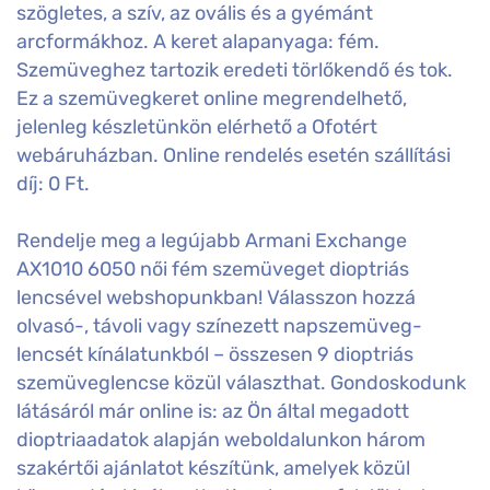
szögletes, a szív, az ovális és a gyémánt
arcformákhoz. A keret alapanyaga: fém.
Szemüveghez tartozik eredeti törlőkendő és tok.
Ez a szemüvegkeret online megrendelhető,
jelenleg készletünkön elérhető a Ofotért
webáruházban. Online rendelés esetén szállítási
díj: 0 Ft.
Rendelje meg a legújabb Armani Exchange
AX1010 6050 női fém szemüveget dioptriás
lencsével webshopunkban! Válasszon hozzá
olvasó-, távoli vagy színezett napszemüveg-
lencsét kínálatunkból – összesen 9 dioptriás
szemüveglencse közül választhat. Gondoskodunk
látásáról már online is: az Ön által megadott
dioptriaadatok alapján weboldalunkon három
szakértői ajánlatot készítünk, amelyek közül